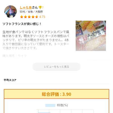
しゃち鳥
さん
7
50代／女性／大阪府
4.75
ソフトフランスが良い感じ！
生地が食パンではなくソフトフランスパンで風
味があります。明太子ソースとチーズの相性はパ
ッチリで、ピリ辛の明太子がたまりません。4本
入りで個包装になっていて便利です。トースター
で焼きやすい大きさです。
購入場所：ライフ
参考になった！
2022.12.09 02:00:26
レビューをもっと見る
平均スコア
総合評価 : 3.90