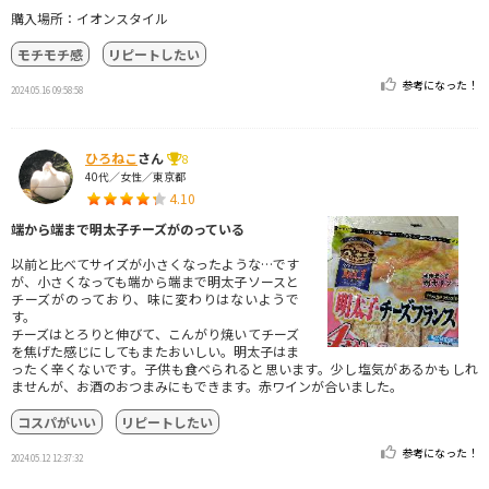
購入場所：イオンスタイル
モチモチ感
リピートしたい
参考になった！
2024.05.16 09:58:58
ひろねこ
さん
8
40代／女性／東京都
4.10
端から端まで明太子チーズがのっている
以前と比べてサイズが小さくなったような…です
が、小さくなっても端から端まで明太子ソースと
チーズがのっており、味に変わりはないようで
す。
チーズはとろりと伸びて、こんがり焼いてチーズ
を焦げた感じにしてもまたおいしい。明太子はま
ったく辛くないです。子供も食べられると思います。少し塩気があるかもしれ
ませんが、お酒のおつまみにもできます。赤ワインが合いました。
コスパがいい
リピートしたい
参考になった！
2024.05.12 12:37:32