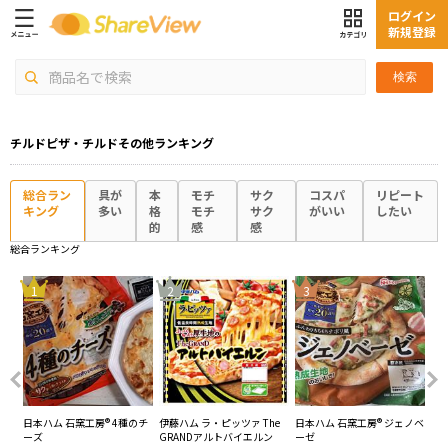
ログイン
新規登録
検索
チルドピザ・チルドその他ランキング
総合ラン
具が
本
モチ
サク
コスパ
リピート
キング
多い
格
モチ
サク
がいい
したい
的
感
感
総合ランキング
4
1
2
3
濃厚
日本ハム 石窯工房® 4種のチ
伊藤ハム ラ・ピッツァ The
日本ハム 石窯工房® ジェノベ
日
ーズ
GRANDアルトバイエルン
ーゼ
ー