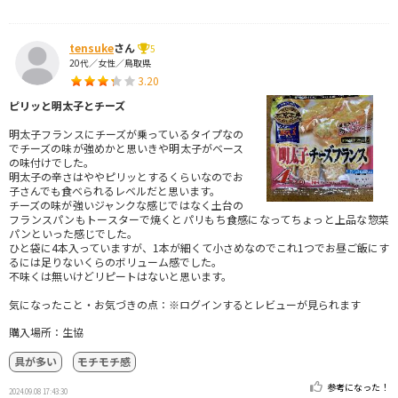
tensuke
さん
5
20代／女性／鳥取県
3.20
ピリッと明太子とチーズ
明太子フランスにチーズが乗っているタイプなの
でチーズの味が強めかと思いきや明太子がベース
の味付けでした。
明太子の辛さはややピリッとするくらいなのでお
子さんでも食べられるレベルだと思います。
チーズの味が強いジャンクな感じではなく土台の
フランスパンもトースターで焼くとパリもち食感になってちょっと上品な惣菜
パンといった感じでした。
ひと袋に4本入っていますが、1本が細くて小さめなのでこれ1つでお昼ご飯にす
るには足りないくらのボリューム感でした。
不味くは無いけどリピートはないと思います。
気になったこと・お気づきの点：※ログインするとレビューが見られます
購入場所：生協
具が多い
モチモチ感
参考になった！
2024.09.08 17:43:30