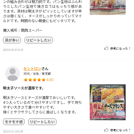
ンの組み合わせは魅力的です。パン生地はふんわ
りとしたパン生地で焼き立てはもっちり感があ
ります。具材は明太子がピリッとしていますが辛
さは強くなく、チーズがしっかりのっていてマイ
ルドです。時間のない朝食にもピッタリです。
購入場所：関西スーパー
具が多い
リピートしたい
参考になった！
2025.04.26 10:31:44
セントロン
さん
30代／女性／東京都
4.80
明太子ソースが濃厚です。
明太子ソースとチーズが濃厚でおいしいです。
4つ入っているので分けやすいですし、手で持ち
やすい大きさで食べやすいです。
焼くとサクサクしてさらに香ばしくなります。
モチモチ感
リピートしたい
参考になった！
2025.01.01 13:02:48