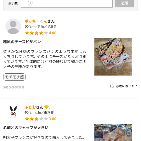
表示数
ポッキーくん
さん
60代～／男性／埼玉県
4.00
和風のチーズピザパン
柔らかな食感のフランスパンのような生地はも
っちりしています。その上にチーズがたっぷり乗
っていますが全体的には和風の味わいで微かに明
太子の辛味があります。
モチモチ感
参考になった！
2026.04.19 08:55:38
ふじお
さん
5
40代／女性／東京都
3.00
名前とのギャップが大きい
明太子フランスが好きなので購入してみました。