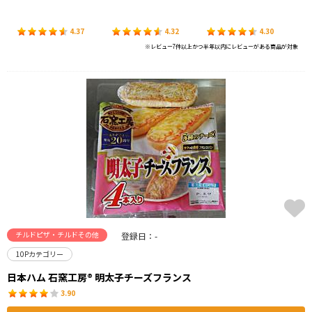
4.37
4.32
4.30
※レビュー7件以上かつ半年以内にレビューがある商品が対象
チルドピザ・チルドその他
登録日：-
10Pカテゴリー
日本ハム 石窯工房® 明太子チーズフランス
3.90