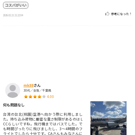
コスパがいい
参考になった！
2026.02.21 21:22:04
mk88
さん
30代／女性／千葉県
4.00
何も問題なし
台湾の台北(桃園)空港へ向かう際に利用しまし
た。持ち込み荷物に厳密な重さ制限があるのは L
CCらしいですね。飛行機まではバスでした。で
も時間ぴったりに飛びましたし、3〜4時間のフ
ライトでしたら十分です。CAさんもみなさんに