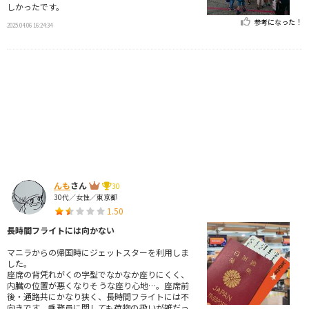
しかったです。
参考になった！
2025.04.06 16:24:34
んも
さん
30
30代／女性／東京都
1.50
長時間フライトには向かない
マニラからの帰国時にジェットスターを利用しま
した。
座席の背凭れがくの字型でなかなか座りにくく、
内臓の位置が悪くなりそうな座り心地…。座席前
後・通路共にかなり狭く、長時間フライトには不
向きです。乗務員に関しても荷物の扱いが雑だっ