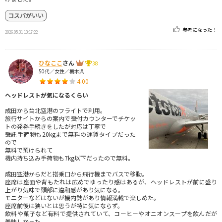
コスパがいい
参考になった！
2026.05.31 13:17:22
ひなここ
さん
38
50代／女性／栃木県
4.00
ヘッドレストが気になるくらい
成田から台北空港のフライトで利用。
旅行サイトからの案内で受付カウンターでチケッ
トの発券手続きをしたが対応は丁寧で
受託手荷物も20kgまで無料の運賃タイプだった
ので
無料で預けられて
機内持ち込み手荷物も7kg以下だったので無料。
成田空港からだと搭乗口から飛行機までバスで移動。
座席は座面や背もたれは広めでゆったり感はあるが、ヘッドレストが前に盛り
上がり気味で頭部に違和感があり気になる。
モニターなどはないが機内誌があり情報満載で楽しめた。
座席前後は狭いとは思うが特に気にならず。
飲料や菓子など有料で提供されていて、コーヒーやオニオンスープを飲んだが
美味しかった。