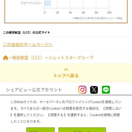
※特徴は2023年4月19日以降のレビューで算出
この格安航空（LCC）の公式サイト
この会社のホームページへ
>
格安航空（LCC）
>
ジェットスターグループ
トップへ戻る
シェアビュー公式アカウント
このWebサイトは、サードパーティのプロファイリングCookieを使用してい
ログイン・新規登録
ます。
すべてまたは一部のCookieへの同意を拒否する場合は、【 同意しない
】を選択してください。
【 同意する 】を選択すると、Cookieの使用に同意
トップ
|
シェアビューとは
|
レビュアー向け シェアビューインタビュー
|
カテゴリ一覧
したことになります。
|
運営会社
|
個人情報の取扱いについて
|
利用規約
|
サイトマップ