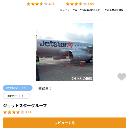
3.71
3.64
※レビュー7件以上かつ半年以内にレビューがある商品が対象
格安航空（LCC）
登録日：-
50Pカテゴリー
ジェットスターグループ
3.64
レビューする