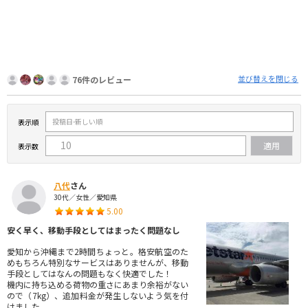
並び替えを閉じる
76件のレビュー
表示順
表示数
八代
さん
30代／女性／愛知県
5.00
安く早く、移動手段としてはまったく問題なし
愛知から沖縄まで2時間ちょっと。格安航空のた
めもちろん特別なサービスはありませんが、移動
手段としてはなんの問題もなく快適でした！
機内に持ち込める荷物の重さにあまり余裕がない
ので（7kg）、追加料金が発生しないよう気を付
けました。