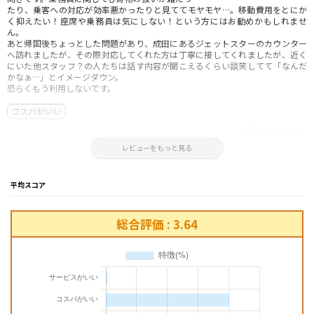
たり、乗客への対応が効率悪かったりと見ててモヤモヤ…。移動費用をとにか
く抑えたい！座席や乗務員は気にしない！という方にはお勧めかもしれませ
ん。
あと帰国後ちょっとした問題があり、成田にあるジェットスターのカウンター
へ訪れましたが、その際対応してくれた方は丁寧に接してくれましたが、近く
にいた他スタッフ？の人たちは話す内容が聞こえるくらい談笑してて「なんだ
かなぁ…」とイメージダウン。
恐らくもう利用しないです。
コスパがいい
参考になった！
2025.04.01 15:52:09
レビューをもっと見る
平均スコア
総合評価 : 3.64