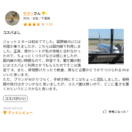
サマー
さん
1
30代／女性／千葉県
3.50
コスパよし
ジェットスターは初めてでした。国際線のLCCは
何度か乗りましたが、こちらは国内線で利用しま
した。正直、席のシートが私の体格と合わなかっ
たので、ちょっとくつろげなさは感じましたが、
国内線の短い時間なので、許容です。繁忙期の割
にはコスパよく利用させてもらえたのでそこは満
足です。また、荷物預けだったり飲食、席など必要かどうかでつけられるのは
いいと思います。
ただ、プランが分かりづらく、手続き時にそこはちょっと混乱しました。長時
間の飛行はきついかなと思いましたが、コスパ面は良いので、どこに重きを置
くかというところかなと思います。
コスパがいい
2025.08.14 20:22:25
参考になった！
グッドレビュー