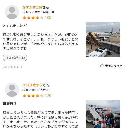
かずかず196
さん
60代～／女性／神奈川県
4.00
とても安いけど
値段は驚くほど安いと思います。ただ、成田のと
ですよね。そこが、、、ね。チケットも安いと思
い買いましたが、手数料やらなにやら以外ときる
のは驚きですね。
コスパがいい
参考になった！
2025.04.19 15:43:13
ユメリオヤジ
さん
40代／男性／大分県
4.20
情報通り
以前よりいろんな情報があり実際に乗った時正し
かったと思いました。特に座席幅は狭く足が痺れ
てしまいました。またいろんなプランがありよく
わからなかったのでもう少しわかりやすくして欲