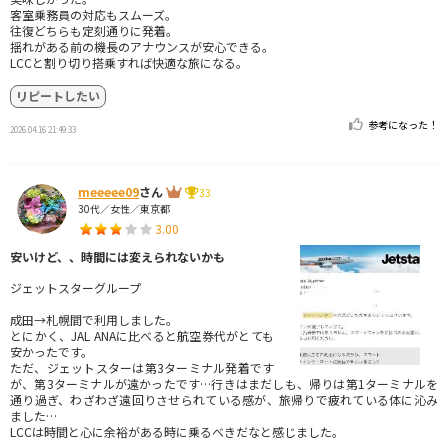
客室乗務員の対応もスムーズ。
往復どちらも定刻通りに発着。
揺れがある前の機長のアナウンスが安心できる。
LCCと割り切り搭乗すれば快適な旅になる。
リピートしたい
参考になった！
2026.04.16 21:49:33
meeeee09
さん
33
30代／女性／東京都
3.00
安いけど、、時間には変えられないかも
ジェットスターグループ
成田→札幌間で利用しました。
とにかく、JAL ANAに比べると航空券代がとても
安かったです。
ただ、ジェットスターは第3ターミナル発着です
が、第3ターミナルが遠かったです…行きはまだしも、帰りは第1ターミナルを
通り過ぎ、わざわざ遠回りさせられている感が、旅帰りで疲れている体に沁み
ました…
LCCは時間と心に余裕がある時に乗るべきだなと感じました。