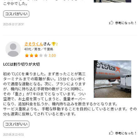
こやかでした。
コスパがいい
参考になった！
2025.09.10 17:28:57
さそりくん
さん
2
40代／男性／千葉県
3.00
LCCは割り切りが大切
初めてLCCを乗りました。まず思ったことが第三
ターミナルまでの距離が長い。15分ぐらい歩く
ので適度な運動となる。次に、プランによります
が、機内に持ち込む手荷物の数が２つと同時に、
その「重さ」が7キロまでとなっています。つい
空港で、お土産を買ってしまうと、重量オーバー
になり、追加料金を払うか、機内持ち込みを断念するかとなります。
サービス重視よりも、手軽な移動することを目的にしていると思います。その
分も運賃に反映してされていると思います。
コスパがいい
参考になった！
2025.08.26 22:43:51