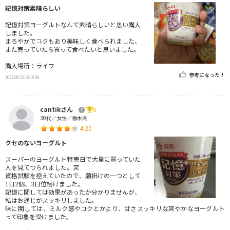
記憶対策素晴らしい
記憶対策ヨーグルトなんて素晴らしいと思い購入
しました。
まろやかでコクもあり美味しく食べられました、
また売っていたら買って食べたいと思いました。
購入場所：ライフ
参考になった！
2022.09.22 19:19:09
cantikさん
8
30代／女性／栃木県
4.20
クセのないヨーグルト
スーパーのヨーグルト特売日で大量に買っていた
人を見てつられました。笑
資格試験を控えていたので、願掛けの一つとして
1日2個、3日位続けました。
記憶に関しては効果があったか分かりませんが、
私はお通じがスッキリしました。
味に関しては、ミルク感やコクとかより、甘さスッキリな爽やかなヨーグルト
って印象を受けました。