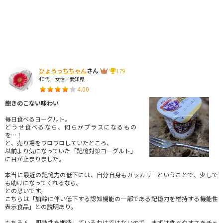
ひょろっちちゃん
さん
179
40代／女性／愛知県
4.00
飽きのこない味わい
毎日食べるヨーグルト。
どうせ食べるなら、何らかプラスになるもの
を…！
と、売り場をウロウロしていたところ、
以前より気になっていた「記憶対策ヨーグルト」
に目が止まりました。
本当に最近の記憶力の低下には、自分自身もガッカリ…ということで、少しで
も助けになってくれるなら。
との思いです。
こちらは「加齢に伴い低下する認知機能の一部である記憶力を維持する機能性
表示食品」との説明あり。
もちろん、即効性を期待しているわけではないので、まずは食べやすさをチェ