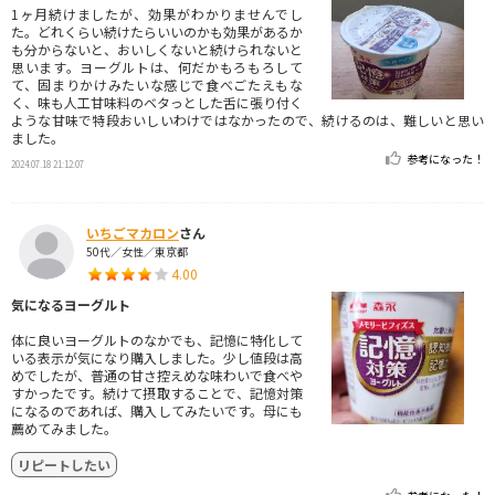
1ヶ月続けましたが、効果がわかりませんでし
た。どれくらい続けたらいいのかも効果があるか
も分からないと、おいしくないと続けられないと
思います。ヨーグルトは、何だかもろもろして
て、固まりかけみたいな感じで食べごたえもな
く、味も人工甘味料のベタっとした舌に張り付く
ような甘味で特段おいしいわけではなかったので、続けるのは、難しいと思い
ました。
参考になった！
2024.07.18 21:12:07
いちごマカロン
さん
50代／女性／東京都
4.00
気になるヨーグルト
体に良いヨーグルトのなかでも、記憶に特化して
いる表示が気になり購入しました。少し値段は高
めでしたが、普通の甘さ控えめな味わいで食べや
すかったです。続けて摂取することで、記憶対策
になるのであれば、購入してみたいです。母にも
薦めてみました。
リピートしたい