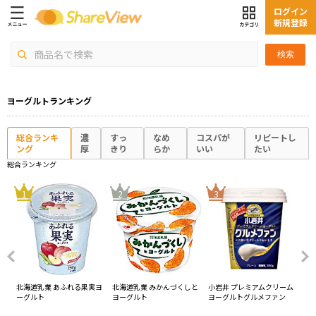
ログイン
新規登録
検索
ヨーグルトランキング
総合ランキ
濃
すっ
なめ
コスパが
リピートし
ング
厚
きり
らか
いい
たい
総合ランキング
4
1
2
3
北海道乳業 あふれる果実ヨ
北海道乳業 みかんづくしと
小岩井 プレミアムクリーム
チチ
ーグルト
ヨーグルト
ヨーグルトグルメファン
ジ
養