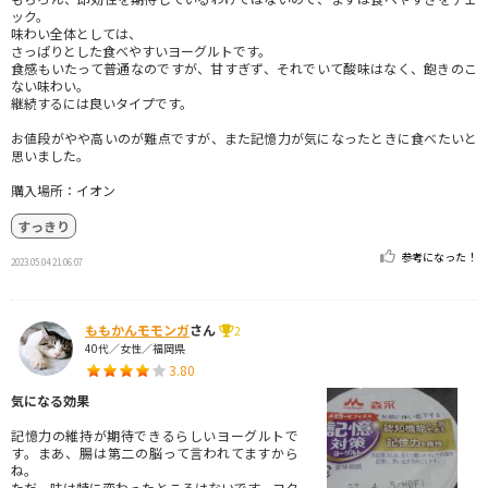
ック。
味わい全体としては、
さっぱりとした食べやすいヨーグルトです。
食感もいたって普通なのですが、甘すぎず、それでいて酸味はなく、飽きのこ
ない味わい。
継続するには良いタイプです。
お値段がやや高いのが難点ですが、また記憶力が気になったときに食べたいと
思いました。
購入場所：イオン
すっきり
参考になった！
2023.05.04 21:06:07
ももかんモモンガ
さん
2
40代／女性／福岡県
3.80
気になる効果
記憶力の維持が期待できるらしいヨーグルトで
す。まあ、腸は第二の脳って言われてますから
ね。
ただ、味は特に変わったところはないです。コク