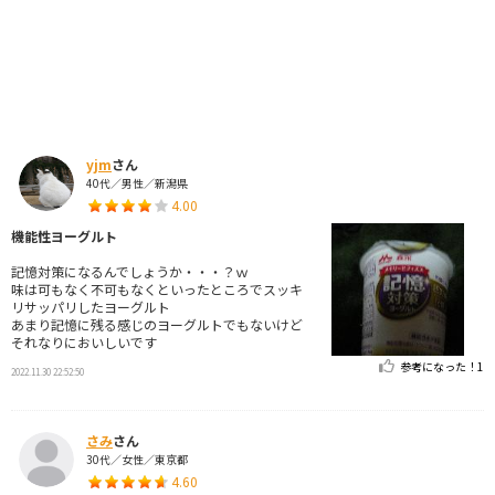
yjm
さん
40代／男性／新潟県
4.00
機能性ヨーグルト
記憶対策になるんでしょうか・・・？ｗ
味は可もなく不可もなくといったところでスッキ
リサッパリしたヨーグルト
あまり記憶に残る感じのヨーグルトでもないけど
それなりにおいしいです
参考になった！
1
2022.11.30 22:52:50
さみ
さん
30代／女性／東京都
4.60