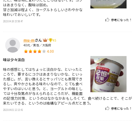
はあまりなく、酸味は弱め。
甘さ加減は程よく、ヨーグルトらしいさわやかな
味わいでおいしいです。
参考になった！
2023.04.18 15:58:47
mu-m
さん
45
40代／男性／大阪府
4.00
味は少々淡白
味の感想としてはちょっと淡白かな、といったと
ころで、要するにコクはあまりないかな、といっ
た感じ。が、言い換えるとサッパリとも表現でき
るし、爽やかさもある味わいなので、とても食べ
やすいのはいいと思う。と、ヨーグルトの味とし
ては十分及第点が与えられるところだが、機能面
の記憶力対策、というのはなかなかおもしろくて、食べ続けることで、そこが
来たいできる、というのは結構なアピール点だと思う。
参考になった！
2023.04.01 12:13:41