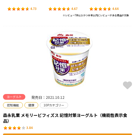
4.73
4.67
4.64
※レビュー7件以上かつ半年以内にレビューがある商品が対象
ヨーグルト
発売日：2021.10.12
認知機能
健康
10Pカテゴリー
森永乳業 メモリービフィズス 記憶対策ヨーグルト（機能性表示食
品）
3.84