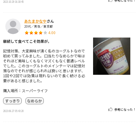
参考になった！
2023.10.29 16:18:45
あたまかなや
さん
20代／男性／東京都
4.00
継続して食べてこそ効果が。
記憶対策、大変興味が湧く名のヨーグルトなので
初めて買ってみました。口当たりなめらかで味は
それほど美味しくもなくマズくもなく普通レベル
でした。このヨーグルトのメインテーマは記憶対
策なのでそれが感じられれば良いと思いますが、
1回や2回では効果は現れないので長く続ける必
要があると感じました。
購入場所：スーパーライフ
すっきり
なめらか
参考になった！
2023.06.27 05:43:20