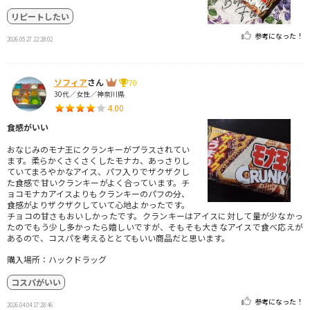
リピートしたい
参考になった！
2026.05.27 22:28:02
ソフィア
さん
70
30代／女性／神奈川県
4.00
食感がいい
おなじみのモナ王にクランキーがプラスされてい
ます。柔らかくさくさくしたモナカ、あっさりし
ていてまろやかなアイス、パフ入りでザクザクし
た食感で甘いクランキーがよく合っています。チ
ョコモナカアイスよりもクランキーのパフの分、
食感がよりザクザクしていて心地よかったです。
チョコの甘さもおいしかったです。クランキーはアイスに対して量が少なかっ
たのでもう少し多かったら嬉しいですが、そもそも大きなアイスで食べ応えが
あるので、コスパを考えるととてもいい商品だと思います。
購入場所：ハックドラッグ
コスパがいい
参考になった！
2026.04.04 17:28:46