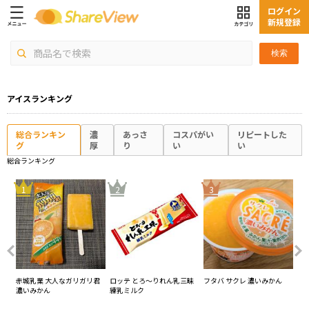
ログイン
新規登録
検索
アイスランキング
総合ランキン
濃
あっさ
コスパがい
リピートした
グ
厚
り
い
い
総合ランキング
4
1
2
3
実
赤城乳業 大人なガリガリ君
ロッテ とろ～りれん乳三昧
フタバ サクレ 濃いみかん
赤
濃いみかん
練乳ミルク
完