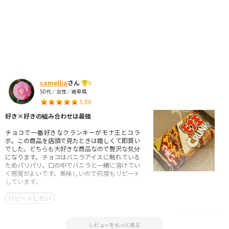
camellia
さん
8
50代／女性／岐阜県
5.00
好き×好きの組み合わせは最強
チョコで一番好きなクランキーがモナ王とコラ
ボ。この商品を店頭で見たときは嬉しくて即買い
でした。どちらも大好きな商品なので贅沢な気分
になります。チョコはバニラアイスに触れている
ためパリパリ。口の中でバニラと一緒に溶けてい
く感覚がよいです。美味しいので何度もリピート
しています。
リピートしたい
参考になった！
2026.03.12 01:50:50
レビューをもっと見る