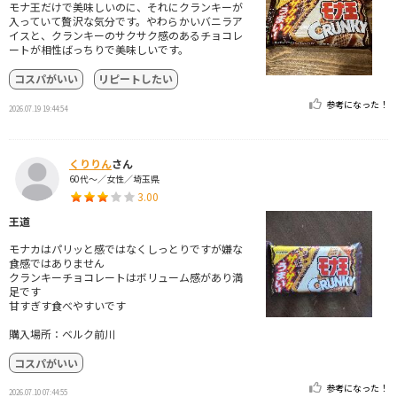
モナ王だけで美味しいのに、それにクランキーが
入っていて贅沢な気分です。やわらかいバニラア
イスと、クランキーのサクサク感のあるチョコレ
ートが相性ばっちりで美味しいです。
コスパがいい
リピートしたい
参考になった！
2026.07.19 19:44:54
くりりん
さん
60代～／女性／埼玉県
3.00
王道
モナカはパリッと感ではなくしっとりですが嫌な
食感ではありません
クランキーチョコレートはボリューム感があり満
足です
甘すぎす食べやすいです
購入場所：ベルク前川
コスパがいい
参考になった！
2026.07.10 07:44:55