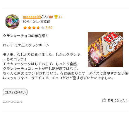
meeeee09
さん
33
30代／女性／東京都
3.60
クランキーチョコの存在感！
ロッテ モナ王＜クランキー＞
モナ王、久しぶりに食べました。しかもクランキ
ーとのコラボ！
モナカはサクサクはしておらず、しっとり食感、
クランキーチョコレートが申し訳程度ではなく、
ちゃんと厚めにサンドされていて、存在感あります！アイスは濃厚すぎない後
味スッキリなバニラアイスで、チョコだけど重すぎずいただけました。
コスパがいい
参考になった！
2026.06.29 17:26:43