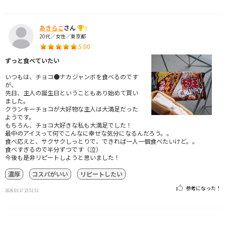
あきらこ
さん
3
20代／女性／東京都
5.00
ずっと食べていたい
いつもは、チョコ●ナカジャンボを食べるのです
が、
先日、主人の誕生日ということもあり始めて買い
ました。
クランキーチョコが大好物な主人は大満足だった
ようです。
もちろん、チョコ大好きな私も大満足でした！
最中のアイスって何でこんなに幸せな気分になるんだろう。。
食べ応えと、サクサクしっとりで、できれば一人一個食べたいけど。。
食べすぎるので半分ずつです（泣）
今後も是非リピートしようと思いました！
濃厚
コスパがいい
リピートしたい
参考になった！
2026.03.17 15:51:52