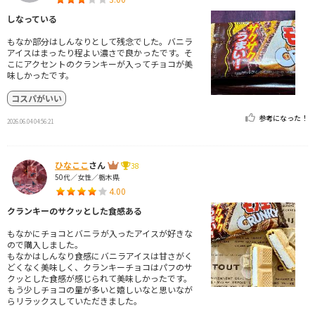
しなっている
もなか部分はしんなりとして残念でした。バニラ
アイスはまったり程よい濃さで良かったです。そ
こにアクセントのクランキーが入ってチョコが美
味しかったです。
コスパがいい
参考になった！
2026.06.04 04:56:21
ひなここ
さん
38
50代／女性／栃木県
4.00
クランキーのサクッとした食感ある
もなかにチョコとバニラが入ったアイスが好きな
ので購入しました。
もなかはしんなり食感にバニラアイスは甘さがく
どくなく美味しく、クランキーチョコはパフのサ
クッとした食感が感じられて美味しかったです。
もう少しチョコの量が多いと嬉しいなと思いなが
らリラックスしていただきました。