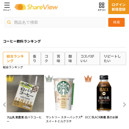
ログイン
新規登録
検索
コーヒー飲料ランキング
総合ランキ
香
コ
苦
酸
コスパが
リピートし
ング
り
ク
味
味
いい
たい
総合ランキング
4
1
2
3
S+
大山乳業農業 白バラコーヒ
サントリー スターバックス®︎
UCC BLACK無糖 黒の余韻
協
テト
ー
スイートミルクラテ
用