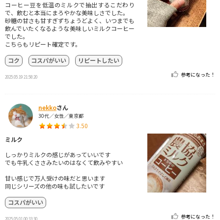
コーヒー豆を低温のミルクで抽出するこだわり
で、飲むと本当にまろやかな美味しさでした。
砂糖の甘さも甘すぎずちょうどよく、いつまでも
飲んでいたくなるような美味しいミルクコーヒー
でした。
こちらもリピート確定です。
コク
コスパがいい
リピートしたい
参考になった！
2025.05.19 21:58:20
nekko
さん
30代／女性／東京都
3.50
ミルク
しっかりミルクの感じがあっていいです
でも牛乳くささみたいのはなくて飲みやすい
甘い感じで万人受けの味だと思います
同じシリーズの他の味も試したいです
コスパがいい
参考になった！
2025.05.01 00:33:30