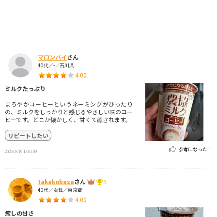
マロンパイ
さん
40代／-／石川県
4.00
ミルクたっぷり
まろやかコーヒーというネーミングがぴったり
の、ミルクをしっかりと感じるやさしい味のコー
ヒーです。どこか懐かしく、甘くて癒されます。
リピートしたい
参考になった！
2025.03.19 12:01:09
takakobasa
さん
3
40代／女性／東京都
4.00
癒しの甘さ