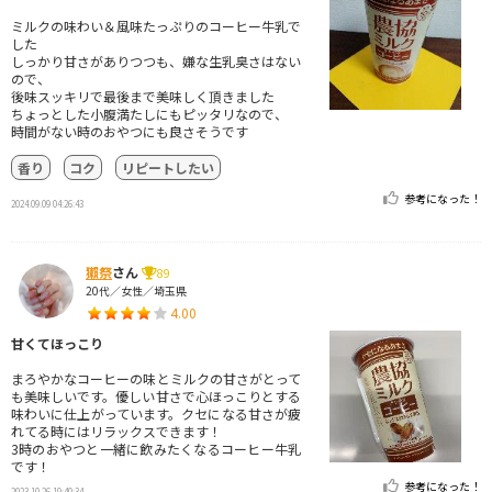
ミルクの味わい＆風味たっぷりのコーヒー牛乳で
した
しっかり甘さがありつつも、嫌な生乳臭さはない
ので、
後味スッキリで最後まで美味しく頂きました
ちょっとした小腹満たしにもピッタリなので、
時間がない時のおやつにも良さそうです
香り
コク
リピートしたい
参考になった！
2024.09.09 04:26:43
獺祭
さん
89
20代／女性／埼玉県
4.00
甘くてほっこり
まろやかなコーヒーの味とミルクの甘さがとって
も美味しいです。優しい甘さで心ほっこりとする
味わいに仕上がっています。クセになる甘さが疲
れてる時にはリラックスできます！
3時のおやつと一緒に飲みたくなるコーヒー牛乳
です！
参考になった！
2023.10.26 19:40:34