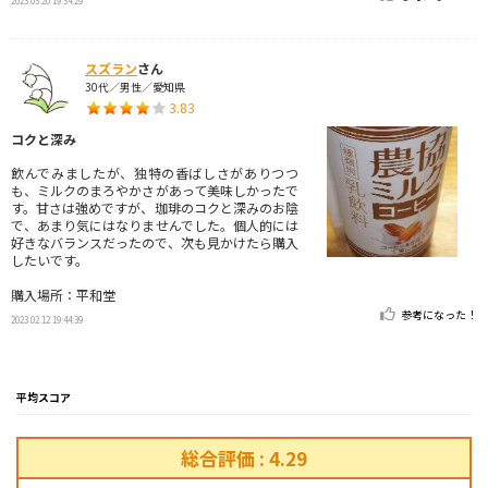
2023.03.20 19:34:29
スズラン
さん
30代／男性／愛知県
3.83
コクと深み
飲んでみましたが、独特の香ばしさがありつつ
も、ミルクのまろやかさがあって美味しかったで
す。甘さは強めですが、珈琲のコクと深みのお陰
で、あまり気にはなりませんでした。個人的には
好きなバランスだったので、次も見かけたら購入
したいです。
購入場所：平和堂
参考になった！
2023.02.12 19:44:39
平均スコア
総合評価 : 4.29