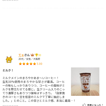
てゃ
さん
20
20代／女性／大阪府
5.00
ミルク！
ミルクメインのまろやかあま〜いコーヒー！
生乳50%使用のまろやかな甘さが最高。コーヒ
ーの味もしっかりありつつ、コーヒーの風味がミ
ルクを際立たせてる感じ。生クリーム入りのこっ
てり濃厚さもありつつ後味はすっきり。「自家挽
きのコーヒー豆を低音のミルクで丁寧に抽出しま
した。」とのこと。この甘さとミルク感、本当に最高…！
参考になった！