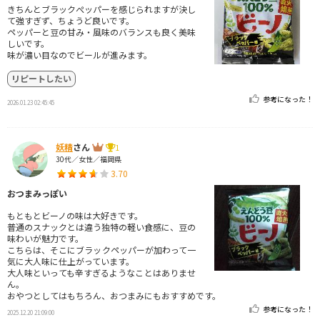
きちんとブラックぺッパーを感じられますが決し
て強すぎず、ちょうど良いです。
ペッパーと豆の甘み・風味のバランスも良く美味
しいです。
味が濃い目なのでビールが進みます。
リピートしたい
参考になった！
2026.01.23 02:45:45
妖精
さん
1
30代／女性／福岡県
3.70
おつまみっぽい
もともとビーノの味は大好きです。
普通のスナックとは違う独特の軽い食感に、豆の
味わいが魅力です。
こちらは、そこにブラックペッパーが加わって一
気に大人味に仕上がっています。
大人味といっても辛すぎるようなことはありませ
ん。
おやつとしてはもちろん、おつまみにもおすすめです。
参考になった！
2025.12.20 21:09:00