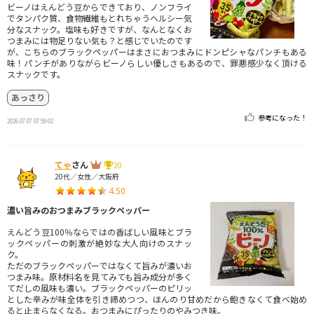
ビーノはえんどう豆からできており、ノンフライ
でタンパク質、食物繊維もとれちゃうヘルシー気
分なスナック。塩味も好きですが、なんとなくお
つまみには物足りない気も？と感じでいたのです
が、こちらのブラックペッパーはまさにおつまみにドンピシャなパンチもある
味！パンチがありながらビーノらしい優しさもあるので、罪悪感少なく頂ける
スナックです。
あっさり
参考になった！
2026.07.07 07:59:02
てゃ
さん
20
20代／女性／大阪府
4.50
濃い旨みのおつまみブラックペッパー
えんどう豆100％ならではの香ばしい風味とブラ
ックペッパーの刺激が絶妙な大人向けのスナッ
ク。
ただのブラックペッパーではなくて旨みが濃いお
つまみ味。原材料名を見てみても旨み成分が多く
てだしの風味も濃い。ブラックペッパーのピリッ
とした辛みが味全体を引き締めつつ、ほんのり甘めだから飽きなくて食べ始め
ると止まらなくなる。おつまみにぴったりのやみつき味。