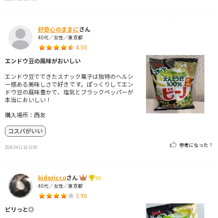
好奇心のままに
さん
40代／女性／東京都
4.50
エンドウ豆の風味がおいしい
エンドウ豆でできたスナック菓子は独特のヘルシ
ー感ある美味しさで好きです。ぽっくりしてエン
ドウ豆の風味豊かで、塩気とブラックペッパーが
本当においしい！
購入場所：西友
コスパがいい
参考になった！
2026.04.12 20:13:50
kidoricco
さん
69
40代／女性／東京都
3.90
ピリっと◎