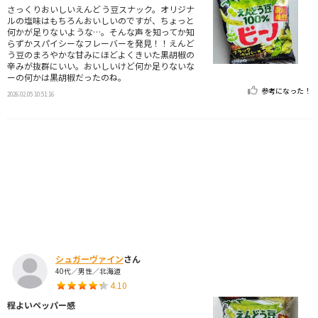
さっくりおいしいえんどう豆スナック。オリジナ
ルの塩味はもちろんおいしいのですが、ちょっと
何かが足りないような…。そんな声を知ってか知
らずかスパイシーなフレーバーを発見！！えんど
う豆のまろやかな甘みにほどよくきいた黒胡椒の
辛みが抜群にいい。おいしいけど何か足りないな
ーの何かは黒胡椒だったのね。
参考になった！
2026.02.05 10:51:16
シュガーヴァイン
さん
40代／男性／北海道
4.10
程よいペッパー感