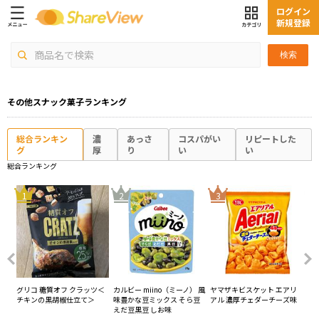
ログイン
新規登録
検索
その他スナック菓子ランキング
総合ランキン
濃
あっさ
コスパがい
リピートした
グ
厚
り
い
い
総合ランキング
4
1
2
3
グリコ 糖質オフ クラッツ＜
カルビー miino（ミーノ） 風
ヤマザキビスケット エアリ
カル
チキンの黒胡椒仕立て＞
味豊かな豆ミックス そら豆
アル 濃厚チェダーチーズ味
ー
えだ豆黒豆 しお味