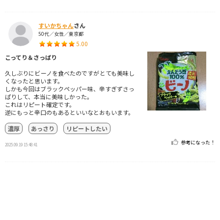
すいかちゃん
さん
50代／女性／東京都
5.00
こってり＆さっぱり
久しぶりにビーノを食べたのですがとても美味し
くなったと思います。
しかも今回はブラックペッパー味、辛すぎずさっ
ぱりして、本当に美味しかった。
これはリピート確定です。
逆にもっと辛口のもあるといいなとおもいます。
濃厚
あっさり
リピートしたい
参考になった！
2025.09.19 15:48:41