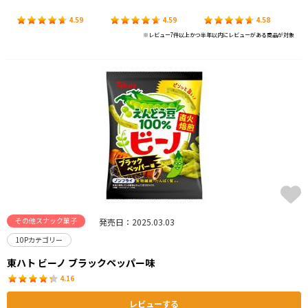
4.59
4.59
4.58
※レビュー7件以上かつ半年以内にレビューがある商品が対象
その他スナック菓子
発売日：2025.03.03
10Pカテゴリー
東ハト ビーノ ブラックペッパー味
4.16
レビューする