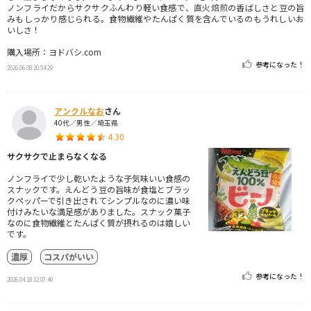
ノンフライだからサクサクふんわり軽い食感で、直火焙煎の香ばしさと豆の旨
みもしっかり感じられる。食物繊維やたんぱく質を含んでいるのもうれしいお
いしさ！
購入場所：ヨドバシ.com
参考になった！
2026.06.08 20:54:29
アンクルなお
さん
40代／男性／埼玉県
4.30
サクサクで止まらなくなる
ノンフライで少し乾いたような子気味いい食感の
スナックです。えんどう豆の旨味が食塩とブラッ
クペッパーで引き出されてシンプルなのに濃い味
付けみたいな満足感がありました。スナック菓子
なのに食物繊維とたんぱく質が摂れるのは嬉しい
です。
濃厚
コスパがいい
参考になった！
2026.04.18 12:07:49