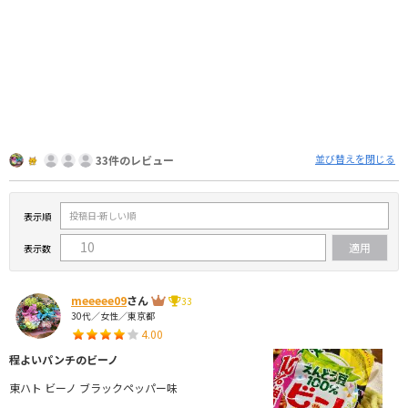
並び替えを閉じる
33件のレビュー
表示順
表示数
meeeee09
さん
33
30代／女性／東京都
4.00
程よいパンチのビーノ
東ハト ビーノ ブラックペッパー味