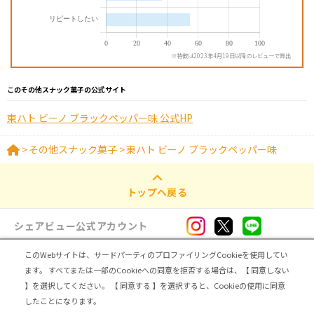
※特徴は2023年4月19日以降のレビューで算出
このその他スナック菓子の公式サイト
東ハト ビーノ ブラックペッパー味 公式HP
>
その他スナック菓子
>
東ハト ビーノ ブラックペッパー味
トップへ戻る
シェアビュー公式アカウント
このWebサイトは、サードパーティのプロファイリングCookieを使用してい
ログイン・新規登録
ます。
すべてまたは一部のCookieへの同意を拒否する場合は、【 同意しない
】を選択してください。
【 同意する 】を選択すると、Cookieの使用に同意
トップ
|
シェアビューとは
|
レビュアー向け シェアビューインタビュー
|
カテゴリ一覧
したことになります。
|
運営会社
|
個人情報の取扱いについて
|
利用規約
|
サイトマップ