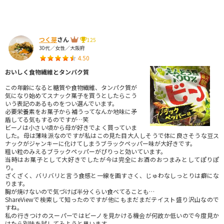
つく芽
さん
125
30代／女性／大阪府
4.50
おいしく食物繊維とタンパク質
この年齢になると糖質や食物繊維、タンパク質が
気になり始めてスナック菓子を買うとしたらこう
いう表記のあるものをつい選んでいます。
必要栄養素をお菓子から補うってなんか地味に矛
盾してる気もするのですが…笑
ビーノは小さい頃から母が好きでよく買っていま
した。母は薄味派なのですが私はこの見た目大人しそうで体に良さそうな豆ス
ナックがジャンキーに化けてしまうブラックペッパー味が大好きです。
粗い粒のみえるブラックペッパーがぴりっと効いています。
当時はお菓子として大好きでしたが今は完全にお酒のおつまみとしてぽりぽ
り。
ざくざく、バリバリと言う食感と一線を画すさく、じゅわなしっとりは癖にな
ります。
胸が焼けないので気づけば半分くらい食べてることも…
ShareViewで検索して知ったのですが他にもまだまだテイスト盛り沢山なので
すね。
私の行きつけのスーパーではビーノを見かける機会が何故か低いので今度見か
けたら別味を試してみようと思います。