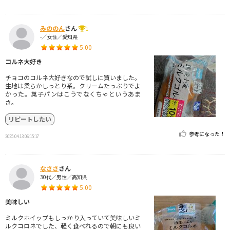
みののん
さん
1
-／女性／愛知県
5.00
コルネ大好き
チョコのコルネ大好きなので試しに買いました。
生地は柔らかしっとり系。クリームたっぷりでよ
かった。菓子パンはこうでなくちゃというあま
さ。
リピートしたい
参考になった！
2025.04.13 06:15:17
なささ
さん
30代／男性／高知県
5.00
美味しい
ミルクホイップもしっかり入っていて美味しいミ
ルクコロネでした、軽く食べれるので朝にも良い