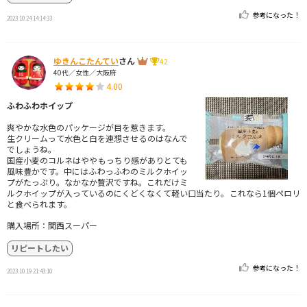
参考になった！
2023.10.24 14:14:33
ゆきんこたんてい
さん
42
40代／女性／大阪府
4.00
ふわふわホイップ
爽やかな水色のパッケージが目を惹きます。
生クリームって水色と白を連想させるのはなんで
でしょうね。
国産小麦のコルネはややもっちり感がありとても
風味豊かです。中にはふわっふわのミルクホイッ
プがたっぷり。なかなか贅沢ですね。これだけミ
ルクホイップが入っているのにくどくなくて軽い口当たり。これなら1個ペロリ
と食べられます。
購入場所：関西スーパー
リピートしたい
参考になった！
2023.10.19 21:43:10