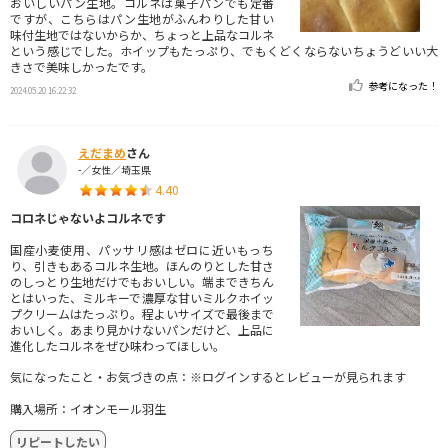
おいしいパン生地。コルネは菓子パンでも定番
ですが、こちらはパン生地がふんわりした甘い
味付生地ではないからか、ちょっと上品なコルネ
という感じでした。ホイップもたっぷり、でもくどくならないちょうどいい大
きさで美味しかったです。
参考になった！
2024.05.20 16:22:32
えだまめ
さん
-／女性／埼玉県
4.40
コロネじゃないよコルネです
国産小麦使用、パッサリ感はゼロに近いもっち
り、引きもあるコルネ生地。ほんのりとした甘さ
のしっとり生地だけでもおいしい。端まできちん
とはいった、ミルキーで濃厚な甘いミルクホイッ
プクリームはたっぷり。程よいサイズで最後まで
おいしく。あまり見かけないパンだけど、上品に
進化したコルネをぜひ味わってほしい。
気になったこと・お気づきの点：※ログインするとレビューが見られます
購入場所：イオンモール羽生
リピートしたい