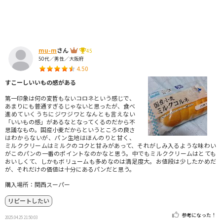
mu-m
さん
45
50代／男性／大阪府
4.50
すこーしいいもの感がある
第一印象は何の変哲もないコロネという感じで、
あまりにも普通すぎるじゃないと思ったが、食べ
進めていくうちにジワジワとなんとも言えない
「いいもの感」があるなとなってくるのだから不
思議なもの。国産小麦だからというところの良さ
はわからないが、パン生地はほんのりと甘く、
ミルククリームはミルクのコクと甘みがあって、それがしみ入るような味わい
がこのパンの一番のポイントなのかなと思う。中でもミルククリームはとても
おいしくて、しかもボリュームも多めなのは満足度大。お値段は少したかめだ
が、それだけの価値は十分にあるパンだと思う。
購入場所：関西スーパー
リピートしたい
参考になった！
2025.04.25 21:50:03