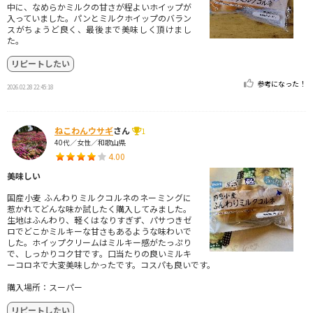
中に、なめらかミルクの甘さが程よいホイップが
入っていました。パンとミルクホイップのバラン
スがちょうど良く、最後まで美味しく頂けまし
た。
リピートしたい
参考になった！
2026.02.28 22:45:18
ねこわんウサギ
さん
1
40代／女性／和歌山県
4.00
美味しい
国産小麦 ふんわりミルクコルネのネーミングに
惹かれてどんな味か試したく購入してみました。
生地はふんわり、軽くはなりすぎず、パサつきゼ
ロでどこかミルキーな甘さもあるような味わいで
した。ホイップクリームはミルキー感がたっぷり
で、しっかりコク甘です。口当たりの良いミルキ
ーコロネで大変美味しかったです。コスパも良いです。
購入場所：スーパー
リピートしたい