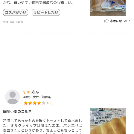
かな、買いやすい価格で国産なのも嬉しい。
コスパがいい
リピートしたい
参考になった！
2024.12.09 11:45:28
yuru
さん
40代／女性／福井県
4.00
国産小麦のコルネ
冷凍してあったものを軽くトーストして食べまし
た。ミルクホイップは冷えたまま、パン生地は
表面さくっとひきがあり、ちょっともちっとして