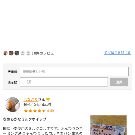
並び替えを閉じる
10件のレビュー
表示順
表示数
はなこり
さん
1
40代／女性／山口県
4.40
なめらかなミルクホイップ
国産小麦使用のミルクコルネです。ふんわりのネ
ーミング通りふんわりしたコルネのパン生地の