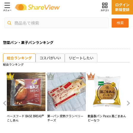
ログイン
新規登録
検索
惣菜パン・菓子パンランキング
総合ランキング
コスパがいい
リピートしたい
総合ランキング
4
1
2
3
キ
ベースフード BASE BREAD®
第一パン 完熟クランベリー
敷島製パン Pasco 黒ごまあん
敷島
こしあん
チーズ
どーなつ
瀬