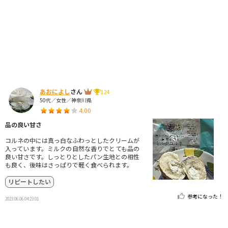
あおによし
さん
124
50代／女性／神奈川県
4.00
品の良い甘さ
コルネの中には真っ白なふわっとしたクリームが
入っています。ミルクの自然な香りでとても品の
良い甘さです。しっとりとしたパン生地との相性
も良く、後味はさっぱりで軽く食べられます。
リピートしたい
参考になった！
2023.06.06 04:23:01