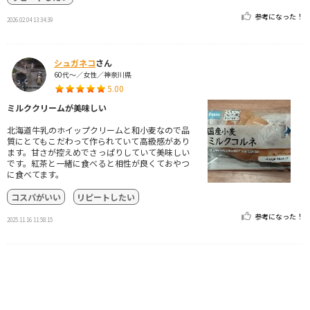
参考になった！
2026.02.04 13:34:39
シュガネコ
さん
60代～／女性／神奈川県
5.00
ミルククリームが美味しい
北海道牛乳のホイップクリームと和小麦なので品
質にとてもこだわって作られていて高級感があり
ます。甘さが控えめでさっぱりしていて美味しい
です。紅茶と一緒に食べると相性が良くておやつ
に食べてます。
コスパがいい
リピートしたい
参考になった！
2025.11.16 11:58:15