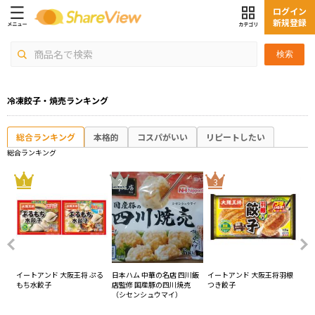
ログイン
新規登録
検索
冷凍餃子・焼売ランキング
総合ランキング
本格的
コスパがいい
リピートしたい
総合ランキング
4
1
2
3
 か
イートアンド 大阪王将 ぷる
日本ハム 中華の名店 四川飯
イートアンド 大阪王将羽根
CJ
もち水餃子
店監修 国産豚の四川焼売
つき餃子
ゥ
（シセンシュウマイ）