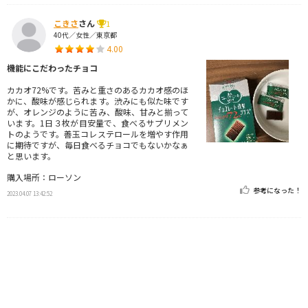
こきさ
さん
1
40代／女性／東京都
4.00
機能にこだわったチョコ
カカオ72%です。苦みと重さのあるカカオ感のほ
かに、酸味が感じられます。渋みにも似た味です
が、オレンジのように苦み、酸味、甘みと揃って
います。1日３枚が目安量で、食べるサプリメン
トのようです。善玉コレステロールを増やす作用
に期待ですが、毎日食べるチョコでもないかなぁ
と思います。
購入場所：ローソン
参考になった！
2023.04.07 13:42:52