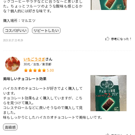
ックコーヒーやラテなどに合うな～と思いまし
た。ちょっとフルーツのような酸味も感じるか
な？個人的には好きな味です。
購入場所：マルエツ
コスパがいい
リピートしたい
参考になった！
2023.10.27 22:45:29
いちごうさぎ
さん
30代／女性／東京都
5.00
美味しいチョコレート効果
ハイカカオのチョコレートが好きでよく購入して
います。
チョコレート効果もよく購入していますが、こち
らを見つけて購入。
コレステロールなどに良いそうなので購入して見
ました。
味もしっかりとしたハイカカオチョコレートで美味しいです。
高級感