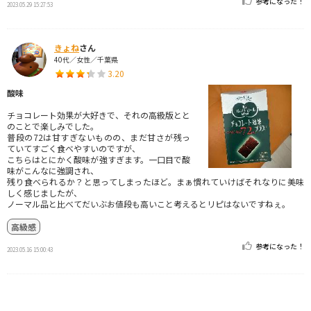
参考になった！
2023.05.29 15:27:53
きょね
さん
40代／女性／千葉県
3.20
酸味
チョコレート効果が大好きで、それの高級版とと
のことで楽しみでした。
普段の72は甘すぎないものの、まだ甘さが残っ
ていてすごく食べやすいのですが、
こちらはとにかく酸味が強すぎます。一口目で酸
味がこんなに強調され、
残り食べられるか？と思ってしまったほど。まぁ慣れていけばそれなりに美味
しく感じましたが、
ノーマル品と比べてだいぶお値段も高いこと考えるとリピはないですねぇ。
高級感
参考になった！
2023.05.16 15:00:43