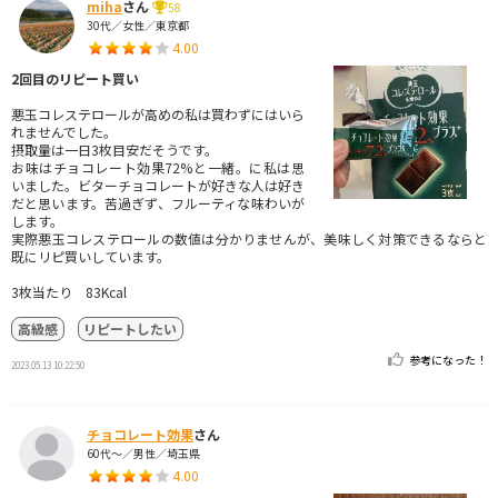
miha
さん
58
30代／女性／東京都
4.00
2回目のリピート買い
悪玉コレステロールが高めの私は買わずにはいら
れませんでした。
摂取量は一日3枚目安だそうです。
お味はチョコレート効果72%と一緒。に私は思
いました。ビターチョコレートが好きな人は好き
だと思います。苦過ぎず、フルーティな味わいが
します。
実際悪玉コレステロールの数値は分かりませんが、美味しく対策できるならと
既にリピ買いしています。
3枚当たり 83Kcal
高級感
リピートしたい
参考になった！
2023.05.13 10:22:50
チョコレート効果
さん
60代～／男性／埼玉県
4.00