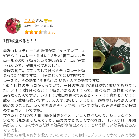
こんた
さん
66
50代／女性／東京都
3.50
1日3枚食べると！！
最近コレステロールの数値が気になっていて、大
好きなチョコレート効果に"プラス"善玉コレステ
ロールを増やす効果という魅力的なチョコが発売
されたので、早速食べてみました。
普段の食生活にプラスして食べるチョコレート効
果って新発想ですね。自分にとっては魅力的なフ
レーズと、その効果にも期待したい高カカオの効果ですね。
1箱に15枚のチョコが入っていて、一日の摂取目安量は3枚と書いてありまし
た。え！！3枚食べると！！効果があるの！！って。食べる前は3枚食べる気
満々だったんですが、いざ！！1枚目を食べてみると・・・！！意外と苦い！！
酸っぱい酸味も強いですし、カカオ72%というよりも、86%や95%の高カカオ
感がありました。カカオの濃さやナッツ感、パンチの効いた苦さや酸味が特徴
のチョコレートですね。
食べる前は72%のチョコ感や甘さをイメージして食べたので、ちょっとイメー
ジとの乖離があったんですが、高カカオと思って食べれば、コレステロール効
果があって、3枚食べるだけで効果が期待出来る！！という嬉しい効果もあるん
ですよね。
普段から豆乳やお酢を飲んでいるので、その飲料にプラスして食べてみようか