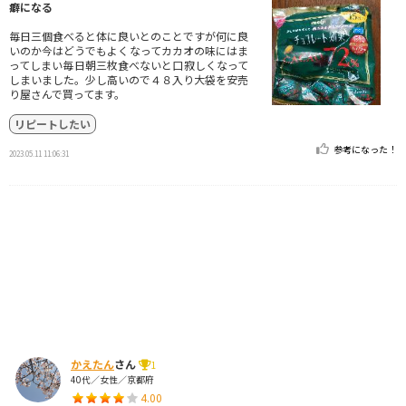
癖になる
毎日三個食べると体に良いとのことですが何に良
いのか今はどうでもよくなってカカオの味にはま
ってしまい毎日朝三枚食べないと口寂しくなって
しまいました。少し高いので４８入り大袋を安売
り屋さんで買ってます。
リピートしたい
参考になった！
2023.05.11 11:06:31
かえたん
さん
1
40代／女性／京都府
4.00