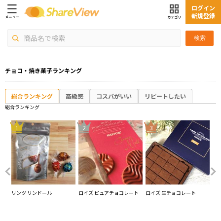
ログイン
新規登録
検索
チョコ・焼き菓子ランキング
総合ランキング
高級感
コスパがいい
リピートしたい
総合ランキング
4
1
2
3
プレ
リンツ リンドール
ロイズ ピュアチョコレート
ロイズ 生チョコレート
ロ
リ
ジ