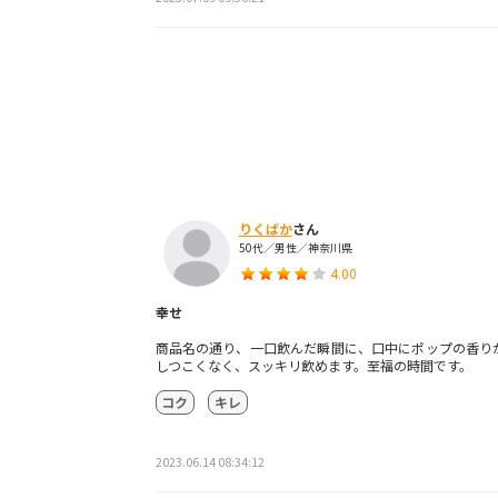
りくばか
さん
50代／男性／神奈川県
4.00
幸せ
商品名の通り、一口飲んだ瞬間に、口中にポップの香り
しつこくなく、スッキリ飲めます。至福の時間です。
コク
キレ
2023.06.14 08:34:12