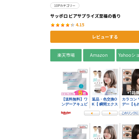
10Pカテゴリー
サッポロ ビアサプライズ至福の香り
4.15
レビューする
楽天市場
Amazon
Yahoo