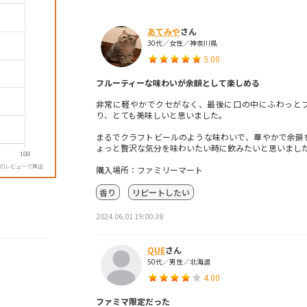
あてみや
さん
30代／女性／神奈川県
5.00
フルーティーな味わいが余韻として楽しめる
非常に軽やかでクセがなく、最後に口の中にふわっと
り、とても美味しいと思いました。
まるでクラフトビールのような味わいで、華やかで余韻
ょっと贅沢な気分を味わいたい時に飲みたいと思いまし
降のレビューで算出
購入場所：ファミリーマート
香り
リピートしたい
2024.06.01 19:00:38
QUE
さん
50代／男性／北海道
4.00
ファミマ限定だった