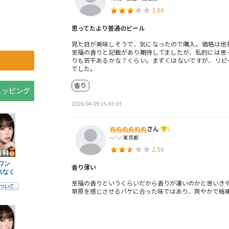
3.00
思ってたより普通のビール
見た目が美味しそうで、気になったので購入。価格は他
至福の香りと記載があり期待してましたが、私的には思
りも若干あるかな？くらい。まずくはないですが、リピ
でした。
香り
ショッピング
2026.04.09 15:43:03
ぬぬぬぬぬぬ
さん
1
-／-／東京都
2.50
香り薄い
至福の香りというくらいだから香りが凄いのかと思いき
草原を感じさせるパケに合った味ではあり、爽やかで結