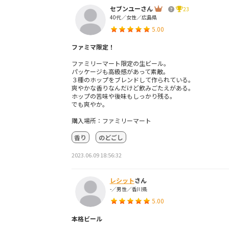
セブンユーさん
23
40代／女性／広島県
5.00
ファミマ限定！
ファミリーマート限定の生ビール。
パッケージも高級感があって素敵。
３種のホップをブレンドして作られている。
爽やかな香りなんだけど飲みごたえがある。
ホップの苦味や後味もしっかり残る。
でも爽やか。
購入場所：ファミリーマート
香り
のどごし
2023.06.09 18:56:32
レシット
さん
-／男性／香川県
5.00
本格ビール