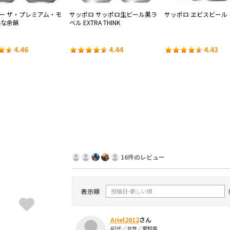
ー ザ・プレミアム・モ
サッポロ サッポロ生ビール黒ラ
サッポロ ヱビスビール
美な余韻
ベル EXTRA THINK
4.46
4.44
4.43
16件のレビュー
表示順
Ariel2012
さん
40代／女性／愛知県