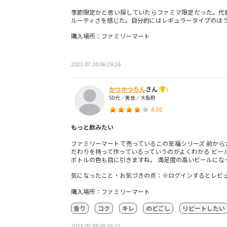
季節限定かと思い探していたらファミマ限定だった。代
ルーティさを感じた。自分的にはレギュラータイプのほ
購入場所：ファミリーマート
2023.07.20 06:29:26
かつかつちん
さん
1
50代／男性／大阪府
4.00
もっと飲みたい
ファミリーマートで売っているこの至福シリーズ 前から
だわりを持って作っているっていうのがよくわかる ビー
ボトルの色も目に引きますね。 満足度の高いビールにな
気になったこと・お気づきの点：※ログインするとレビ
購入場所：ファミリーマート
香り
コク
キレ
のどごし
リピートしたい
2023.07.09 09:36:21