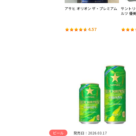
・モ
サッポロ 生ビール黒ラベル
アサヒ オリオン ザ・プレミアム
サントリ
ルツ 優
4.36
4.57
ビール
発売日：2026.03.17