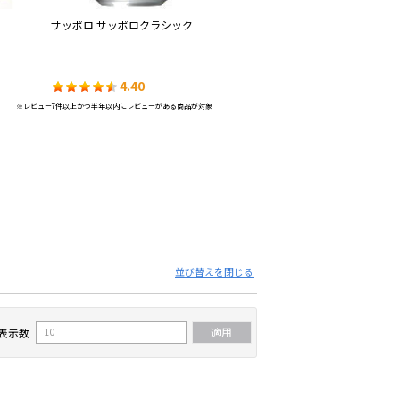
サッポロ サッポロクラシック
サントリー パーフェクトサント
サ
リービール〈アンバーエール〉
ル
4.40
4.38
※レビュー7件以上かつ半年以内にレビューがある商品が対象
並び替えを閉じる
表示数