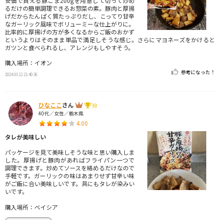
安価で買える豚こま200gを用意して切って炒め
るだけの簡単調理できるお惣菜の素。豚肉と厚揚
げだからたんぱく質たっぷりだし、こってり甘辛
なガーリック風味でボリューミーな仕上がりに。
比率的に厚揚げの方が多くなるからご飯のおかず
というよりはそのまま単品で満足しそうな感じ。さらにマヨネーズをかけると
ガツンと食べられるし、アレンジもしやすそう。
購入場所：イオン
参考になった！
2024.03.12 21:40:36
ひなここ
さん
38
40代／女性／栃木県
4.00
タレが美味しい
パッケージを見て美味しそうな味と思い購入しま
した。厚揚げと豚肉があればフライパン一つで
調理できます。炒めてソースを絡めるだけなので
手軽です。ガーリックの味はあまりせず甘辛い味
がご飯に合い美味しいです。具にもタレが染みい
いです。
購入場所：ベイシア