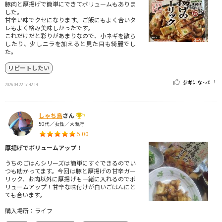
豚肉と厚揚げで簡単にできてボリュームもありま
した。
甘辛い味でクセになります。ご飯にもよく合いタ
レもよく絡み美味しかったです。
これだけだと彩りがあまりなので、小ネギを散ら
したり、少しニラを加えると見た目も綺麗でし
た。
リピートしたい
参考になった！
2026.04.22 17:42:14
しゃち鳥
さん
7
50代／女性／大阪府
5.00
厚揚げでボリュームアップ！
うちのごはんシリーズは簡単にすぐできるのでい
つも助かってます。今回は豚と厚揚げの甘辛ガー
リック、お肉以外に厚揚げも一緒に入れるのでボ
リュームアップ！甘辛な味付けが白いごはんにと
ても合います。
購入場所：ライフ