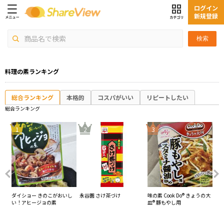
ログイン
新規登録
検索
料理の素ランキング
総合ランキング
本格的
コスパがいい
リピートしたい
総合ランキング
4
1
2
3
素
ダイショー きのこがおいし
永谷園 さけ茶づけ
味の素 Cook Do® きょうの大
キ
い！アヒージョの素
皿® 豚もやし用
お
の