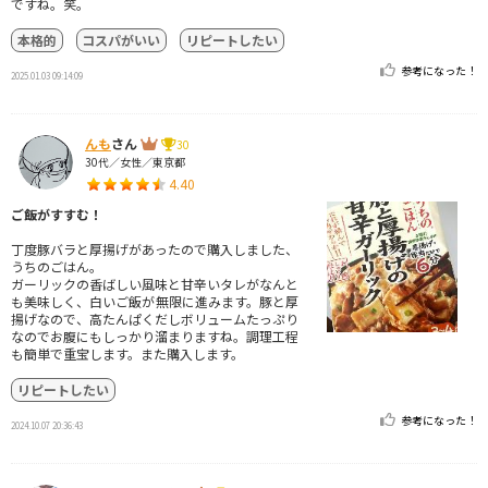
ですね。笑。
本格的
コスパがいい
リピートしたい
参考になった！
2025.01.03 09:14:09
んも
さん
30
30代／女性／東京都
4.40
ご飯がすすむ！
丁度豚バラと厚揚げがあったので購入しました、
うちのごはん。
ガーリックの香ばしい風味と甘辛いタレがなんと
も美味しく、白いご飯が無限に進みます。豚と厚
揚げなので、高たんぱくだしボリュームたっぷり
なのでお腹にもしっかり溜まりますね。調理工程
も簡単で重宝します。また購入します。
リピートしたい
参考になった！
2024.10.07 20:36:43