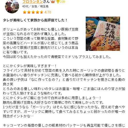
フロランタン
さん
239
40代／女性／埼玉県
4.70
タレが美味しくて家族から高評価でした！
ボリュームがあってお財布にも優しい厚揚げ豆腐
が主役になれるので迷わず購入しました。
こういう惣菜の素って簡単な反面、食材集めで野
菜の高騰などハードルが高いと感じてしまう商品
も多いので厚揚げ豆腐と豚肉だけというのは本当
に有り難いです。
今回は彩りも加えたかったので青梗菜でミドリもプラスしてみました。
とにかくタレが美味しすぎます…！
フライパンで具材を炒めて惣菜の素を入れた時にガーリックの食欲唆る香りと
お醤油のいい香りがキッチンに充満して食べる前から期待値が上がりました。
鼻の良い子供は「なに作ってるの？」と香りだけでキッチンを覗きに来る勘の
良さ笑
とろみのある優しい味わいのタレはお醤油・味噌・ごま油にほんのり甘さが加
わって万人受けするような味わいです。
とにかくタレがご飯に合うので白米は多めに用意しましょう…！
豚肉も厚揚げ豆腐も大好きなので簡単に作れて美味しかったです。
1つだけ言うなら「ガーリック」はそんなに感じなかったかな。控えめで食べや
すいですが、ガーリックに期待して食べてみるとちょっと弱かったのが唯一の
残念ポイントかな…
キッコーマンの毎度の優しさの紙素材のパッケージも再生可能で優しさを感じ