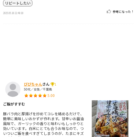
リピートしたい
参考になった！
2025.05.18 22:49:18
ぴぴちゃん
さん
1
50代／女性／千葉県
5.00
ご飯がすすむ
豚バラ肉と厚揚げを炒めてコレを絡めるだけで、
簡単に美味しいおかずが作れます。甘辛いお醤油
風味で、ガーリックの香りと味わいもしっかりと
効いています。白米にとても合うお味なので、つ
いついご飯を食べすぎてしまうのが、たまにキズ