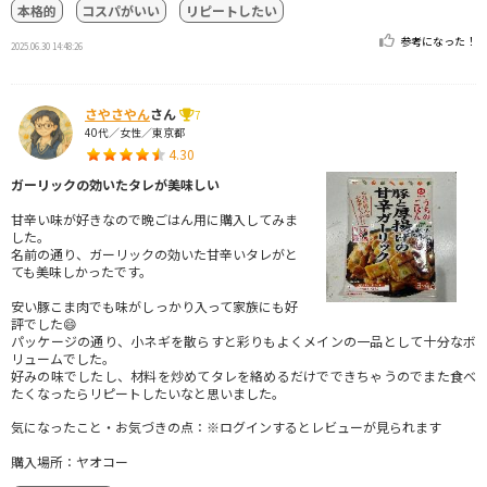
本格的
コスパがいい
リピートしたい
参考になった！
2025.06.30 14:48:26
さやさやん
さん
7
40代／女性／東京都
4.30
ガーリックの効いたタレが美味しい
甘辛い味が好きなので晩ごはん用に購入してみま
した。
名前の通り、ガーリックの効いた甘辛いタレがと
ても美味しかったです。
安い豚こま肉でも味がしっかり入って家族にも好
評でした😄
パッケージの通り、小ネギを散らすと彩りもよくメインの一品として十分なボ
リュームでした。
好みの味でしたし、材料を炒めてタレを絡めるだけでできちゃうのでまた食べ
たくなったらリピートしたいなと思いました。
気になったこと・お気づきの点：※ログインするとレビューが見られます
購入場所：ヤオコー