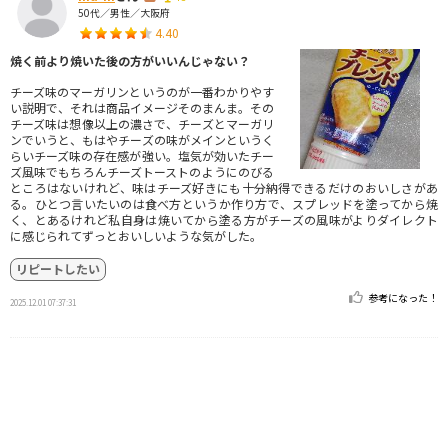
50代／男性／大阪府
4.40
焼く前より焼いた後の方がいいんじゃない？
チーズ味のマーガリンというのが一番わかりやす
い説明で、それは商品イメージそのまんま。その
チーズ味は想像以上の濃さで、チーズとマーガリ
ンでいうと、もはやチーズの味がメインというく
らいチーズ味の存在感が強い。塩気が効いたチー
ズ風味でもちろんチーズトーストのようにのびる
ところはないけれど、味はチーズ好きにも十分納得できるだけのおいしさがあ
る。ひとつ言いたいのは食べ方というか作り方で、スプレッドを塗ってから焼
く、とあるけれど私自身は焼いてから塗る方がチーズの風味がよりダイレクト
に感じられてずっとおいしいような気がした。
リピートしたい
参考になった！
2025.12.01 07:37:31