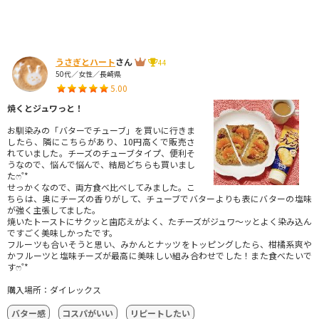
うさぎとハート
さん
44
50代／女性／長崎県
5.00
焼くとジュワっと！
お馴染みの「バターでチューブ」を買いに行きま
したら、隣にこちらがあり、10円高くで販売さ
れていました。チーズのチューブタイプ、便利そ
うなので、悩んで悩んで、結局どちらも買いまし
たෆ˚*
せっかくなので、両方食べ比べしてみました。こ
ちらは、奥にチーズの香りがして、チューブでバターよりも表にバターの塩味
が強く主張してました。
焼いたトーストにサクッと歯応えがよく、たチーズがジュワ〜ッとよく染み込ん
ですごく美味しかったです。
フルーツも合いそうと思い、みかんとナッツをトッピングしたら、柑橘系爽や
かフルーツと塩味チーズが最高に美味しい組み合わせでした！また食べたいで
すෆ˚*
購入場所：ダイレックス
バター感
コスパがいい
リピートしたい