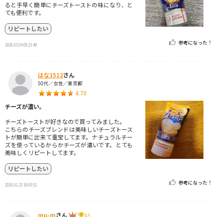
ると手早く簡単にチーズトーストの味になり、と
ても便利です。
リピートしたい
参考になった！
2026.03.04 09:23:49
はな1512
さん
50代／女性／東京都
4.70
チーズが濃い。
チーズトーストが好きなので買ってみました。
こちらのチーズブレンドは美味しいチーズトース
トが簡単に出来て重宝してます。ナチュラルチー
ズを使っているからかチーズが濃いです。とても
美味しくリピートしてます。
リピートしたい
参考になった！
2026.01.23 19:03:52
mu-m
さん
45