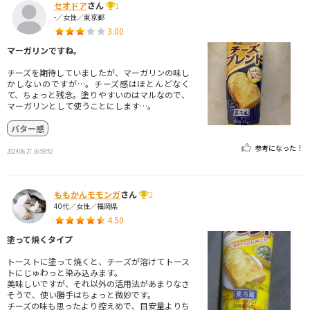
セオドア
さん
1
-／女性／東京都
3.00
マーガリンですね。
チーズを期待していましたが、マーガリンの味し
かしないのですが…。チーズ感はほとんどなく
て、ちょっと残念。塗りやすいのはマルなので、
マーガリンとして使うことにします…。
バター感
参考になった！
2024.06.27 16:59:52
ももかんモモンガ
さん
2
40代／女性／福岡県
4.50
塗って焼くタイプ
トーストに塗って焼くと、チーズが溶けてトース
トにじゅわっと染み込みます。
美味しいですが、それ以外の活用法があまりなさ
そうで、使い勝手はちょっと微妙です。
チーズの味も思ったより控えめで、目安量よりち