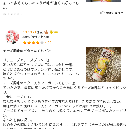
ょっと多めくらいのほうが味が濃くて好みでし
た。
参考になった！
2024.04.28 23:20:16
COCO23
さん
209
30代／女性／東京都
4.00
チーズ風味のバターなくちどけ
『チューブでチーズブレンド』
軽い力でしぼりやすく見た目はいつもと一緒。
とけはじめるのはワンテンポ遅い気がします。
焼くと際立つチーズの香り、じんわ〜りしみこん
でゆく。
チーズ風味のバター入りマーガリンくらいに思っ
ていたので、最初に感じた塩気からの強めにくるチーズ風味にちょっとビック
リ。
完全にチーズです。
なんならちょっとクセありタイプの方なんだけど、ただあまり持続はしない。
風味が消えた後はバター入りマーガリンのくちどけ感だけが残ります。
チーズをチューブ状にしたものとは違くて、本当に完全チーズ風味のマーガリ
ン。
なんとも興味深い。
炒めものの時に油がわりにも使えますし、これを使えばチーズの風味に塩気も
あるのである程度味も決まります。