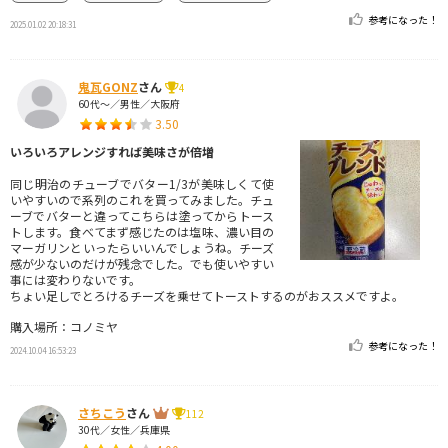
参考になった！
2025.01.02 20:18:31
鬼瓦GONZ
さん
4
60代～／男性／大阪府
3.50
いろいろアレンジすれば美味さが倍増
同じ明治のチューブでバター1/3が美味しくて使
いやすいので系列のこれを買ってみました。チュ
ーブでバターと違ってこちらは塗ってからトース
トします。食べてまず感じたのは塩味、濃い目の
マーガリンといったらいいんでしょうね。チーズ
感が少ないのだけが残念でした。でも使いやすい
事には変わりないです。
ちょい足しでとろけるチーズを乗せてトーストするのがおススメですよ。
購入場所：コノミヤ
参考になった！
2024.10.04 16:53:23
さちこう
さん
112
30代／女性／兵庫県