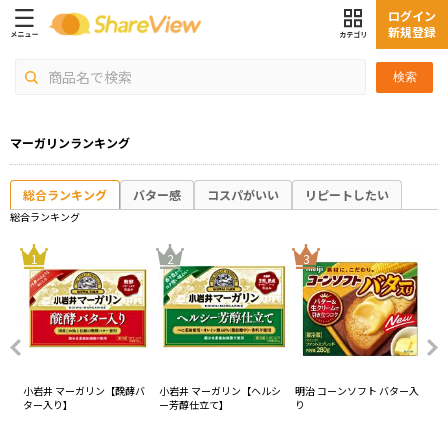
ログイン
新規登録
検索
マーガリンランキング
総合ランキング
バター感
コスパがいい
リピートしたい
総合ランキング
4
1
2
3
レ
小岩井 マーガリン【醗酵バ
小岩井 マーガリン【ヘルシ
明治 コーンソフト バター入
明治
ター入り】
ー芳醇仕立て】
り
ー