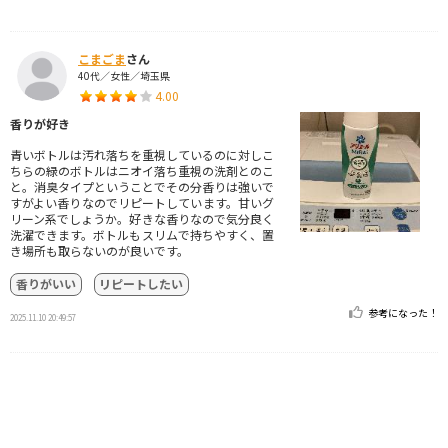
こまごま
さん
40代／女性／埼玉県
4.00
香りが好き
青いボトルは汚れ落ちを重視しているのに対しこ
ちらの緑のボトルはニオイ落ち重視の洗剤とのこ
と。消臭タイプということでその分香りは強いで
すがよい香りなのでリピートしています。甘いグ
リーン系でしょうか。好きな香りなので気分良く
洗濯できます。ボトルもスリムで持ちやすく、置
き場所も取らないのが良いです。
香りがいい
リピートしたい
参考になった！
2025.11.10 20:49:57