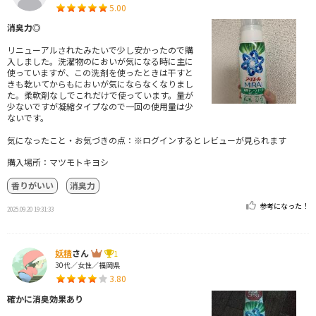
5.00
消臭力◎
リニューアルされたみたいで少し安かったので購
入しました。洗濯物のにおいが気になる時に主に
使っていますが、この洗剤を使ったときは干すと
きも乾いてからもにおいが気にならなくなりまし
た。柔軟剤なしでこれだけで使っています。量が
少ないですが凝縮タイプなので一回の使用量は少
ないです。
気になったこと・お気づきの点：※ログインするとレビューが見られます
購入場所：マツモトキヨシ
香りがいい
消臭力
参考になった！
2025.09.20 19:31:33
妖精
さん
1
30代／女性／福岡県
3.80
確かに消臭効果あり