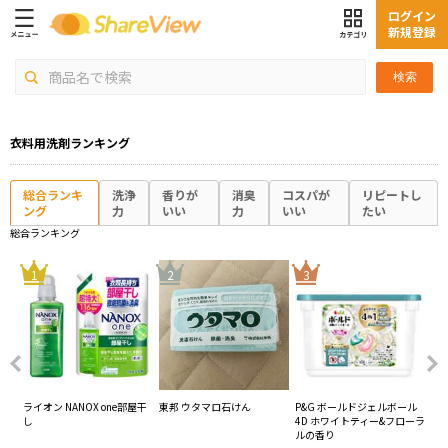
ログイン
新規登録
検索
衣料用洗剤ランキング
総合ランキ
洗浄
香りが
消臭
コスパが
リピートし
ング
力
いい
力
いい
たい
総合ランキング
4
1
2
3
屋干
ライオン NANOX one部屋干
東邦 ウタマロ石けん
P&G ボールドジェルボール
ライ
し
4D ホワイトティー&フローラ
ラ
ルの香り