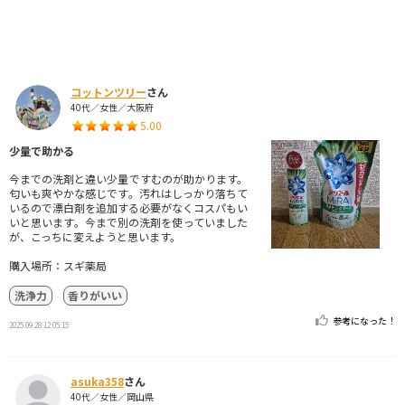
コットンツリー
さん
40代／女性／大阪府
5.00
少量で助かる
今までの洗剤と違い少量ですむのが助かります。
匂いも爽やかな感じです。汚れはしっかり落ちて
いるので漂白剤を追加する必要がなくコスパもい
いと思います。今まで別の洗剤を使っていました
が、こっちに変えようと思います。
購入場所：スギ薬局
洗浄力
香りがいい
参考になった！
2025.09.28 12:05:15
asuka358
さん
40代／女性／岡山県