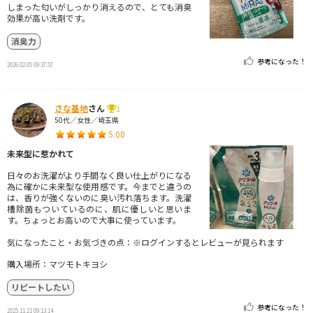
しまった匂いがしっかり消えるので、とても消臭
効果が高い洗剤です。
消臭力
参考になった！
2026.02.05 09:37:57
さな基地
さん
1
50代／女性／埼玉県
5.00
未来型に惹かれて
日々のお洗濯がより手間なく良い仕上がりになる
為に確かに未来型な使用感です。今までと違うの
は、香りが強くないのに臭い汚れ落ちます。洗濯
槽除菌もついているのに、肌に優しいと思いま
す。ちょっとお高いので大事に使っています。
気になったこと・お気づきの点：※ログインするとレビューが見られます
購入場所：マツモトキヨシ
リピートしたい
参考になった！
2025.11.21 09:13:14