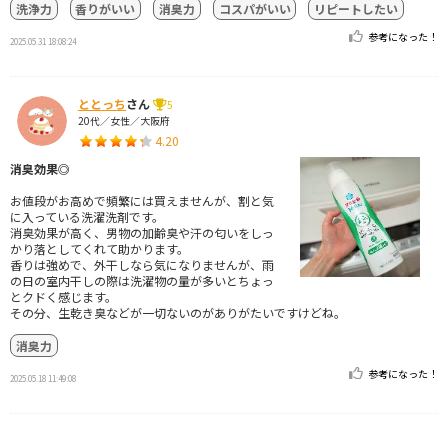
洗浄力
香りがいい
消臭力
コスパがいい
リピートしたい
参考になった！
2025.05.31 18:08:24
ととっち
さん
5
20代／女性／大阪府
4.20
消臭効果◎
お値段がお高めで頻繁には買えませんが、割と気
に入っている洗濯洗剤です。
消臭効果が高く、男物の加齢臭や汗の匂いをしっ
かり落としてくれて助かります。
香りは強めで、外干しなら気になりませんが、雨
の日の室内干しの際は洗濯物の量が多いとちょっ
とクドく感じます。
その分、生乾き臭などが一切ないのがありがたいですけどね。
消臭力
参考になった！
2025.05.18 11:49:08