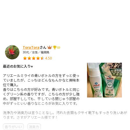
ToraTora
さん
69
30代／女性／福岡県
4.50
最近のお気に入り⭐︎
アリエールミライの青いボトルの方をずっと使っ
ていましたが、こっちはどんなもんかなと興味本
位で購入。
香りはこちらの方が好みです。青いボトルと同じ
くグリーン系の香りですが、こちらの方が少し強
め。部屋干ししても、干している間じゅう部屋の
中がずっといい香りなところがお気に入りです。
洗浄力や消臭力は言うことなし。汚れた衣類もクサイ靴下もすっきり洗いあが
ります。さすがアリエール様です！
香りがいい
消臭力