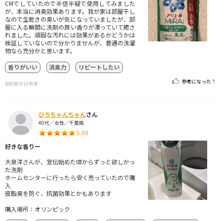
CMでしていたので半信半疑で使用してみました
が、本当に消臭効果あります。我が家は部屋干し
なので生乾きの臭いが気になっていましたが、部
屋に入る瞬間に洗剤の良い香りが漂っていて癒さ
れました。頑固な汚れには効果があるかどうかは
検証していないので分かりませんが、普通の洗濯
物なら充分かと思います。
香りがいい
消臭力
リピートしたい
参考になった！
2025.08.31 12:43:28
ひろちゃんちゃん
さん
40代／女性／千葉県
5.00
好きな香りー
大泉洋さんが、宣伝始めた頃からずっと欲しかっ
た洗剤
ホームセンターに行ったら安く売っていたので購
入
皮脂臭を防ぐ、抗菌効果とかもあります
購入場所：オリンピック