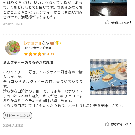
やはりくちどけが魅力にもなっているだけあっ
て、くちどけもとても良いです。なめらかなくち
どけとまろやかなミルクティーがとても良い組み
合わせで、満足感がありました。
参考になった！
2025.04.26 19:52:43
おチョチョ
さん
46
50代／女性／千葉県
4.30
ミルクティーのまろやかな風味！
ホワイトチョコ好き、ミルクティー好きなので購
入しました。
チョコからミルクティーの甘い香りが広がりま
す。
滑らかな口溶けのチョコで、ミルキーなホワイト
チョコとほんのり紅茶エキスが効いたチョコでま
ろやかなミルクティーの風味が楽しめます。
とろける口溶けで甘さもたっぷりあり、ホッとひと息出来る美味しさです。
リピートしたい
参考になった！
2025.03.17 13:38:29