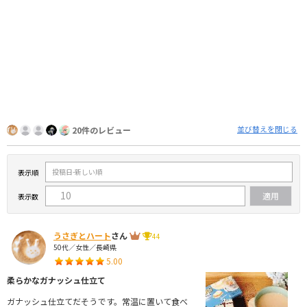
並び替えを閉じる
20件のレビュー
表示順
表示数
うさぎとハート
さん
44
50代／女性／長崎県
5.00
柔らかなガナッシュ仕立て
ガナッシュ仕立てだそうです。常温に置いて食べ