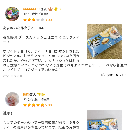
meeeee09
さん
33
30代／女性／東京都
3.00
あまぁいミルクティーDARS
森永製菓 ダースガナッシュ仕立て＜ミルクティ
ー＞
ホワイトチョコで、ティーチョコがサンドされた
ビジュアル。甘そうだなぁ、と思いつついた頂き
ましたが、やっぱり甘い、、ガナッシュ？はとろ
ける食感ということなのかな？季節柄それもよくわからず、、これなら普通の
ホワイトチョコのダースでいいかな！
参考になった！
2025.01.28 09:38:11
獺祭
さん
89
30代／女性／埼玉県
5.00
濃厚！
今までのダースの中で一番高級感があり、ミルク
ティーの濃厚さが際立っています。紅茶の芳醇な