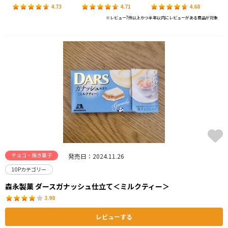
4.73
4.71
4.68
※レビュー7件以上かつ半年以内にレビューがある商品が対象
チョコ・焼き菓子
発売日：2024.11.26
10Pカテゴリー
森永製菓 ダースガナッシュ仕立て＜ミルクティー＞
3.98
レビューする