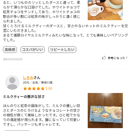
ると、いつものカリッとしたダースと違って、柔
らかで滑らかな口溶けでした。ホワイトチョコで
紅茶チョコをサンドしてあり、ホワイトチョコの
割合が多い割には紅茶の味がしっかりと濃く感じ
られました。
甘くとろけるミルクティーのダースと、甘さのないホットのミルクティーを交
互にいただきました。
まるで濃厚ロイヤルミルクティみたいな味になって、とても美味しいペアリング
でした。
高級感
コスパがいい
リピートしたい
参考になった！
2026.03.04 23:01:05
しきみ
さん
20代／女性／神奈川県
5.00
ミルクティーの贅沢な甘さ
ほんのりと紅茶の風味がして、ミルクの優しい甘
さとダースのとろけるようなチョコレートの甘さ
の相性が良くて美味しかったです。ひと粒でかな
りの満足感が得られます。層になっていて可愛い
ですし、パッケージもオシャレです。