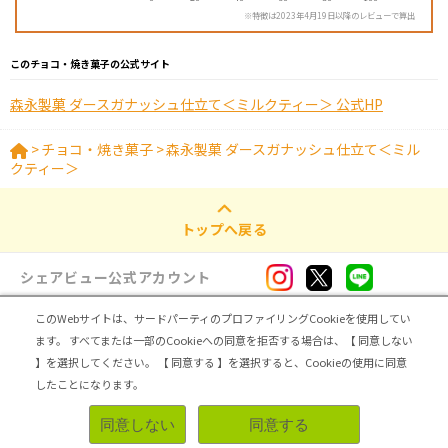
※特徴は2023年4月19日以降のレビューで算出
このチョコ・焼き菓子の公式サイト
森永製菓 ダースガナッシュ仕立て＜ミルクティー＞ 公式HP
>
チョコ・焼き菓子
>
森永製菓 ダースガナッシュ仕立て＜ミル
クティー＞
トップへ戻る
シェアビュー公式アカウント
このWebサイトは、サードパーティのプロファイリングCookieを使用してい
ログイン・新規登録
ます。
すべてまたは一部のCookieへの同意を拒否する場合は、【 同意しない
】を選択してください。
【 同意する 】を選択すると、Cookieの使用に同意
トップ
|
シェアビューとは
|
レビュアー向け シェアビューインタビュー
|
カテゴリ一覧
したことになります。
|
運営会社
|
個人情報の取扱いについて
|
利用規約
|
サイトマップ
同意しない
同意する
無料登録＆レビューで100ポイント
Copyright (C) ASMARQ Co.,Ltd. All Rights Reserved.