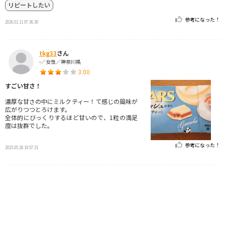
リピートしたい
参考になった！
2026.01.11 07:36:30
tkg33
さん
-／女性／神奈川県
3.00
すごい甘さ！
濃厚な甘さの中にミルクティー！て感じの風味が
広がりつつとろけます。
全体的にびっくりするほど甘いので、1粒の満足
度は抜群でした。
参考になった！
2025.05.28 19:57:31