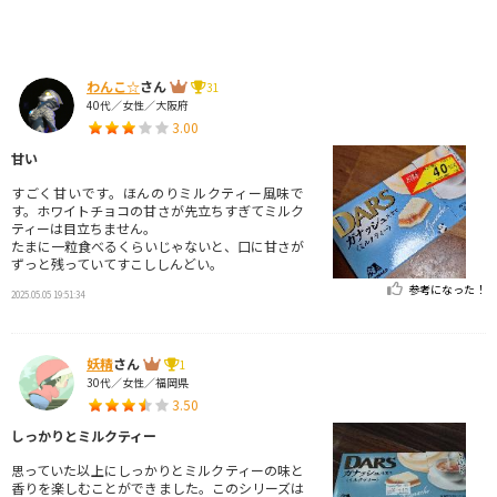
わんこ☆
さん
31
40代／女性／大阪府
3.00
甘い
すごく甘いです。ほんのりミルクティー風味で
す。ホワイトチョコの甘さが先立ちすぎてミルク
ティーは目立ちません。
たまに一粒食べるくらいじゃないと、口に甘さが
ずっと残っていてすこししんどい。
参考になった！
2025.05.05 19:51:34
妖精
さん
1
30代／女性／福岡県
3.50
しっかりとミルクティー
思っていた以上にしっかりとミルクティーの味と
香りを楽しむことができました。このシリーズは