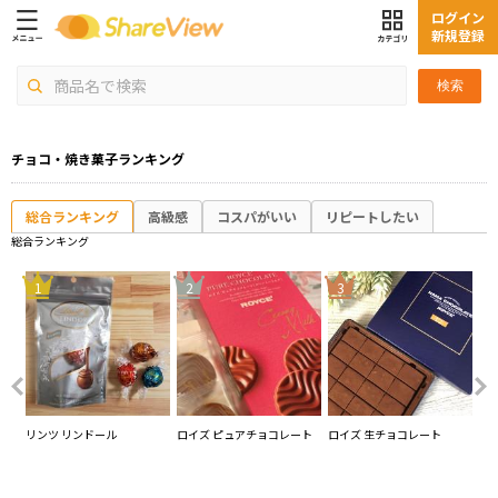
ログイン
新規登録
検索
チョコ・焼き菓子ランキング
総合ランキング
高級感
コスパがいい
リピートしたい
総合ランキング
4
1
2
3
プレ
リンツ リンドール
ロイズ ピュアチョコレート
ロイズ 生チョコレート
ロ
リ
ジ