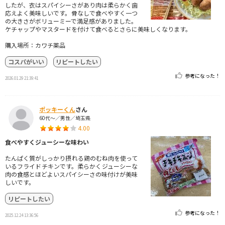
したが、衣はスパイシーさがあり肉は柔らかく歯
応えよく美味しいです。骨なしで食べやすく一つ
の大きさがボリューミーで満足感がありました。
ケチャップやマスタードを付けて食べるとさらに美味しくなります。
購入場所：カワチ薬品
コスパがいい
リピートしたい
参考になった！
2026.01.29 21:39:41
ポッキーくん
さん
60代～／男性／埼玉県
4.00
食べやすくジューシーな味わい
たんぱく質がしっかり摂れる鶏のむね肉を使って
いるフライドチキンです。柔らかくジューシーな
肉の食感とほどよいスパイシーさの味付けが美味
しいです。
リピートしたい
参考になった！
2025.12.24 13:36:56