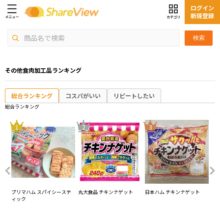
ログイン
新規登録
検索
その他食肉加工品ランキング
総合ランキング
コスパがいい
リピートしたい
総合ランキング
4
1
2
3
グ
プリマハム スパイシーステ
丸大食品 チキンナゲット
日本ハム チキンナゲット
丸
ィック
ト