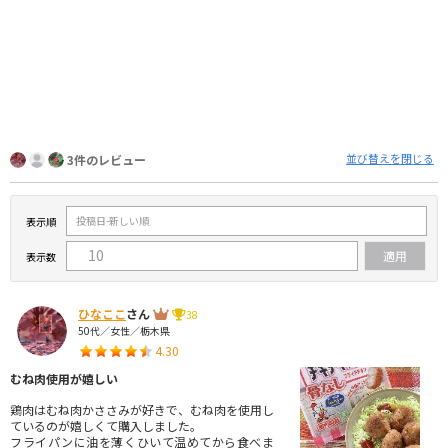
並び替えを閉じる
3件のレビュー
表示順
表示数
ひなここ
さん
38
50代／女性／栃木県
4.30
むね肉使用が嬉しい
鶏肉はむね肉かささみが好きで、むね肉を使用し
ているのが嬉しくて購入しました。
フライパンに油を薄くひいて温めてから食べま