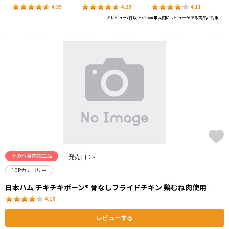
4.35
4.29
4.11
※レビュー7件以上かつ半年以内にレビューがある商品が対象
その他食肉加工品
発売日：-
10Pカテゴリー
日本ハム チキチキボーン® 骨なしフライドチキン 鶏むね肉使用
4.10
レビューする