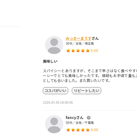
みっきーまうす
さん
30代／女性／埼玉県
5.00
美味しい
スパイシーとありますが、そこまで辛さはなく食べやす
ーシーでとても美味しかったです。値段もお手頃で量も
としても合いました。また買いたいです。
コスパがいい
リピートしたい
2026.03.06 18:00:06
fancyさん
50代／女性／千葉県
5.00