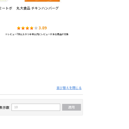
ミートボ
丸大食品 チキンハンバーグ
3.89
※レビュー7件以上かつ半年以内にレビューがある商品が対象
並び替えを閉じる
表示数