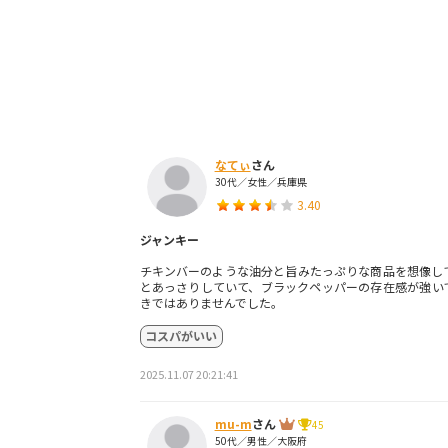
なてぃ
さん
30代／女性／兵庫県
3.40
ジャンキー
チキンバーのような油分と旨みたっぷりな商品を想像し
とあっさりしていて、ブラックペッパーの存在感が強い
きではありませんでした。
コスパがいい
2025.11.07 20:21:41
mu-m
さん
45
50代／男性／大阪府