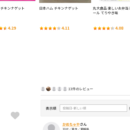
 チキンナゲット
日本ハム チキンナゲット
丸大食品 楽しいお弁当
ール てりやき味
4.29
4.11
4.08
13件のレビュー
表示順
かめちゃや
さん
30代／男性／愛媛県