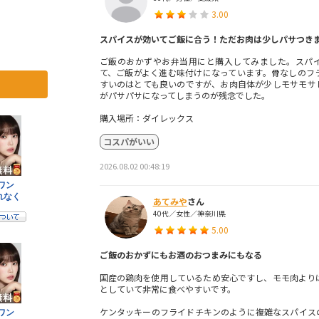
3.00
スパイスが効いてご飯に合う！ただお肉は少しパサつき
ご飯のおかずやお弁当用にと購入してみました。スパ
て、ご飯がよく進む味付けになっています。骨なしのフ
すいのはとても良いのですが、お肉自体が少しモサモサ
がパサパサになってしまうのが残念でした。
購入場所：ダイレックス
コスパがいい
2026.08.02 00:48:19
あてみや
さん
40代／女性／神奈川県
5.00
ご飯のおかずにもお酒のおつまみにもなる
国産の鶏肉を使用しているため安心ですし、モモ肉より
としていて非常に食べやすいです。
ケンタッキーのフライドチキンのように複雑なスパイス