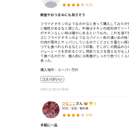
4.20
朝食やおつまみにも良さそう
フライドチキンのようなのかなと思って購入してみたが
い個性があるなと感じた。中身はチキンの成形肉でソー
がチキンらしい味は確かにあるというもの。これを油で
さにフライドチキンのようなスパイシー系の濃いめの味
の肉が意外とサッパリしているのでくどさとか重たい感
つでも食べれられるなという印象。そこがこの商品のひ
ジューシーさを求めると少し物足りなさを覚えるかもし
て食べるのだが、個人的には表面がしっかり色づくくら
思った。
購入場所：スーパー万代
コスパがいい
2025.11.02 21:59:42
ひなここ
さん
38
50代／女性／栃木県
4.00
手軽に一品