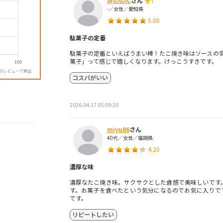
みののん
さん
1
-／女性／愛知県
5.00
駄菓子の定番
駄菓子の定番といえばうまい棒！たこ焼き味はソースの安
菓子」って感じで嬉しくなります。けっこうすきです。
降のレビューで算出
コスパがいい
2026.04.17 05:09:20
miyu86
さん
40代／女性／福岡県
4.20
濃厚な味
濃厚なたこ焼き味。サクサクとした食感で美味しいです
す。お菓子を食べたという気分になるのでお気に入りで
です。
リピートしたい