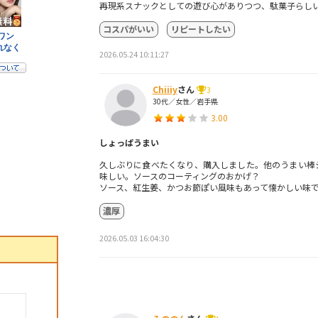
再現系スナックとしての遊び心がありつつ、駄菓子らし
コスパがいい
リピートしたい
2026.05.24 10:11:27
Chiiiy
さん
3
30代／女性／岩手県
3.00
しょっぱうまい
久しぶりに食べたくなり、購入しました。他のうまい棒
味しい。ソースのコーティングのおかげ？
ソース、紅生姜、かつお節ぽい風味もあって懐かしい味
濃厚
2026.05.03 16:04:30