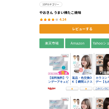
10Pカテゴリー
やおきん うまい棒たこ焼味
4.24
レビューする
楽天市場
Amazon
Yahoo