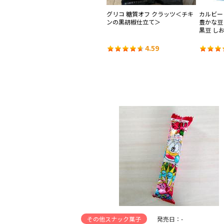
バタ
リスカ コーンポタージュ
グリコ 糖質オフ クラッツ＜チキ
カルビー 
ンの黒胡椒仕立て＞
豊かな豆
黒豆 し
4.47
4.59
その他スナック菓子
発売日：-