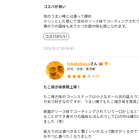
コスパが良い
他のうまい棒とは違って硬め
カリッとした感じで甘めのソース味でコーティングされ
青のりの風味もありかつお節の味も感じられます。
コスパがいい
2026.03.17 00:56:43
takakobasa
さん
3
50代／女性／東京都
4.00
たこ焼き味表現上等！
たこ焼き味のコーンスナックは小さなボール状の袋入り
があり好きなのですが、うまい棒でもたこ焼き味を発見
表面がソース味でコーティングされていて一口かじると
ることができ青のりの風味もほんのりして口の中は確か
ました（笑）
袋入りのは食べきると暫くいいかなって飽きがくるので
おやつに食べたくなりました