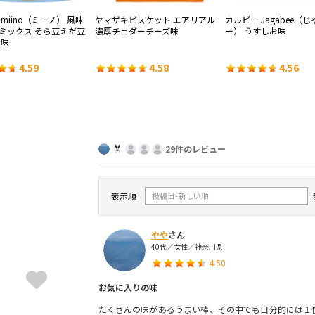
miino（ミーノ） 風味
ヤマザキビスケット エアリアル
カルビー Jagabee（
ミックス そら豆えだ豆
濃厚チェダーチーズ味
ー） うすしお味
お味
4.59
4.58
4.56
29件のレビュー
表示順
やや
さん
40代／女性／神奈川県
4.50
お気に入りの味
たくさんの味があるうまい棒、その中でも自分的には１