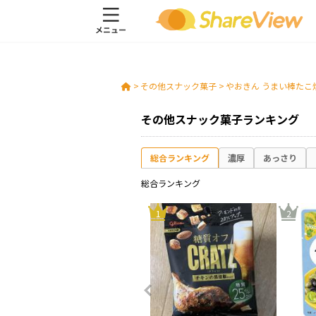
>
その他スナック菓子
>
やおきん うまい棒たこ
その他スナック菓子ランキング
総合ランキング
濃厚
あっさり
総合ランキング
10
1
2