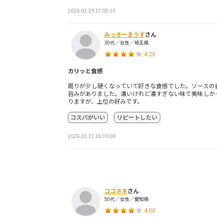
2026.03.29 17:00:13
みっきーまうす
さん
30代／女性／埼玉県
4.20
カリッと食感
周りが少し硬くなっていて好きな食感でした。ソースの
旨みがありました。濃いけれど濃すぎない味で美味しか
りますが、上位の好みです。
コスパがいい
リピートしたい
2026.03.17 16:39:08
ココネネ
さん
50代／女性／愛知県
4.00