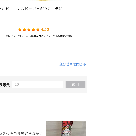
じゃがビ
カルビー じゃがりこサラダ
リスカ ハートチップル
湖
ラ
4.52
4.48
※レビュー7件以上かつ半年以内にレビューがある商品が対象
並び替えを閉じる
表示数
位２位を争う笑好きなたこ