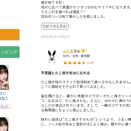
焼き味ですね！
他のと比べて表面がカリカリなのもヤミツキになります
たらこれを食べれば満足？！
甘めのソース味で懐かしさを感じました。
リピートしたい
2026.06.12 14:52:11
ふじお
さん
5
ショッピング
40代／女性／東京都
4.40
不思議とたこ焼き気分になれる
たこ焼き味のスナック自体初めて食べるかもしれません
じ？と興味をそそられて買ってみました。
袋を開けると、確かに表面のパウダーがたこ焼きソー
て、なるほど、たこ焼きかも。さらに、ほのかに青のり
らしさが演出されています。そして、一瞬だけですが紅
な再現度にちょっと感心しました。
味わい自体は“たこ焼きそのもの”というより、うまい
に、ソース系の甘みと塩気がほどよく絡み、軽やかに食