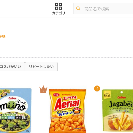
焼味
コスパがいい
リピートしたい
4
3