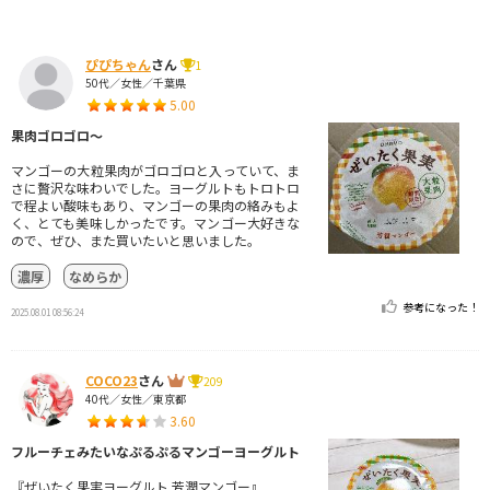
ぴぴちゃん
さん
1
50代／女性／千葉県
5.00
果肉ゴロゴロ〜
マンゴーの大粒果肉がゴロゴロと入っていて、ま
さに贅沢な味わいでした。ヨーグルトもトロトロ
で程よい酸味もあり、マンゴーの果肉の絡みもよ
く、とても美味しかったです。マンゴー大好きな
ので、ぜひ、また買いたいと思いました。
濃厚
なめらか
参考になった！
2025.08.01 08:56:24
COCO23
さん
209
40代／女性／東京都
3.60
フルーチェみたいなぷるぷるマンゴーヨーグルト
『ぜいたく果実ヨーグルト 芳潤マンゴー』