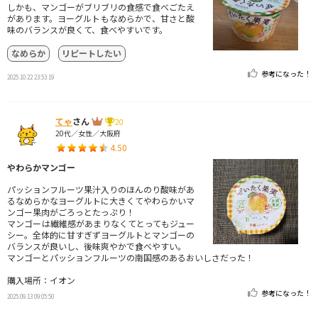
しかも、マンゴーがブリブリの食感で食べごたえ
があります。ヨーグルトもなめらかで、甘さと酸
味のバランスが良くて、食べやすいです。
なめらか
リピートしたい
参考になった！
2025.10.22 23:53:19
てゃ
さん
20
20代／女性／大阪府
4.50
やわらかマンゴー
パッションフルーツ果汁入りのほんのり酸味があ
るなめらかなヨーグルトに大きくてやわらかいマ
ンゴー果肉がごろっとたっぷり！
マンゴーは繊維感があまりなくてとってもジュー
シー。全体的に甘すぎずヨーグルトとマンゴーの
バランスが良いし、後味爽やかで食べやすい。
マンゴーとパッションフルーツの南国感のあるおいしさだった！
購入場所：イオン
参考になった！
2025.09.13 09:05:50