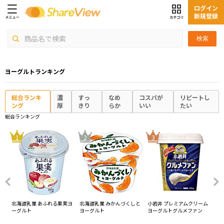
ログイン
新規登録
検索
ヨーグルトランキング
総合ランキ
濃
すっ
なめ
コスパが
リピートし
ング
厚
きり
らか
いい
たい
総合ランキング
4
1
2
3
北海道乳業 あふれる果実ヨ
北海道乳業 みかんづくしと
小岩井 プレミアムクリーム
チチ
ーグルト
ヨーグルト
ヨーグルトグルメファン
ジ
養