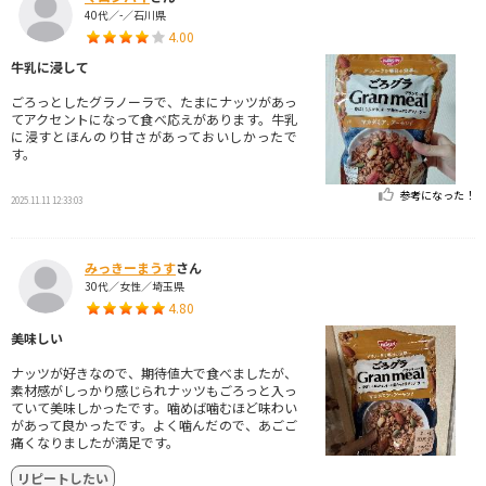
40代／-／石川県
4.00
牛乳に浸して
ごろっとしたグラノーラで、たまにナッツがあっ
てアクセントになって食べ応えがあります。牛乳
に浸すとほんのり甘さがあっておいしかったで
す。
参考になった！
2025.11.11 12:33:03
みっきーまうす
さん
30代／女性／埼玉県
4.80
美味しい
ナッツが好きなので、期待値大で食べましたが、
素材感がしっかり感じられナッツもごろっと入っ
ていて美味しかったです。噛めば噛むほど味わい
があって良かったです。よく噛んだので、あごご
痛くなりましたが満足です。
リピートしたい