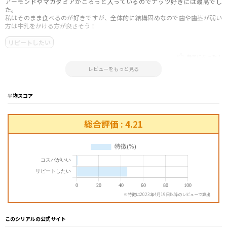
アーモンドやマガダミアがごろっと入っているのでナッツ好きには最高でし
た。
私はそのまま食べるのが好きですが、全体的に結構固めなので歯や歯茎が弱い
方は牛乳をかける方が良さそう！
リピートしたい
参考になった！
2025.11.09 22:02:15
レビューをもっと見る
平均スコア
総合評価 : 4.21
※特徴は2023年4月19日以降のレビューで算出
このシリアルの公式サイト