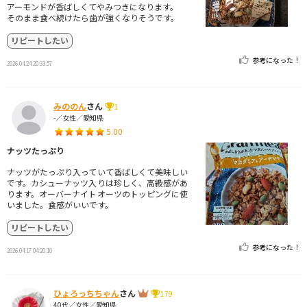
アーモンドが香ばしくてやみつきになります。
そのまま食べ続けたら歯が強くなりそうです。
リピートしたい
参考になった！
2026.04.24 20:33:57
みののん
さん
1
-／女性／愛知県
5.00
ナッツたっぷり
ナッツがたっぷり入っていて香ばしくて美味しい
です。カシューナッツ入りは珍しく、高級感があ
ります。オーバーナイトオーツのトッピングに使
いました。食感がいいです。
リピートしたい
参考になった！
2026.04.17 04:20:10
ひょろっちちゃん
さん
179
40代／女性／愛知県