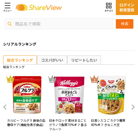
ログイン
新規登録
検索
シリアルランキング
総合ランキング
コスパがいい
リピートしたい
総合ランキング
4
1
2
3
しア
カルビー フルグラ 食後の血
日本ケロッグ 素材まるごと
日清シスコ ごろグラ糖質
カ
チ
糖値ケア(機能性表示食品)
グラノラ脂質70%オフ 香る
60%オフ きなこ大豆
ン
フルーツ