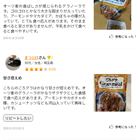
オーツ麦の香ばしさが感じられるグラノーラで
す。ゴロゴロとかなり大きな固まりが入っていた
り、アーモンドやマカダミア、かぼちゃの種が入
っていて、とても食べ応えがあります。そのまま
食べると甘さがありませんが、牛乳をかけて食べ
ると食べやすいです。
参考になった！
2026.01.16 15:24:58
まつ115
さん
2
30代／女性／埼玉県
4.00
甘さ控えめ
こちらのごろグラはかなり甘さが控えめです。オ
ーツ麦のグラノーラがかなりザクザクとした食感
で食べ応えがあります。アーモンドやカボチャの
種、カシューナッツなども沢山入っていて美味し
いです。
リピートしたい
参考になった！
2026.01.10 03:20:14