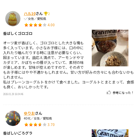
ハル10
さん
2
-／女性／愛知県
4.00
香ばしくゴロゴロ
オーツ麦が香ばしく、ゴロゴロとした大きな塊も
多く入っています。小さなお子様には、口の中に
入れたり噛んだりする時に注意が必要なくらい、
固まっています。歯応え満点で、アーモンドやマ
カダミア、かぼちゃの種が入っていて、素材の味
が楽しめます。甘味が控えめですので、その点で
もお子様にはやや不適かもしれません。甘い方が好みの方々にも合わないかも
しれません。
私はプレーンヨーグルトをかけて食べました。ヨーグルトとまとまって、食感
も良く、おいしかったです。
参考になった！
2026.01.29 16:04:46
ゆりお
さん
40代／女性／愛知県
3.70
香ばしいごろグラ