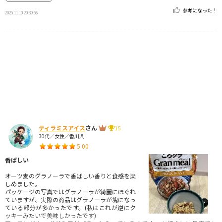
参考になった！
2025.11.10 20:39:56
ティラミスアイス
さん
15
30代／女性／香川県
5.00
香ばしい
オーツ麦のグラノーラで香ばしい香りと食感を楽
しめました。
パッケージの写真ではグラノーラが綺麗にほぐれ
ていますが、実際の商品はグラノーラが塊になっ
ている部分が多かったです。(私はこれが逆にク
ッキーみたいで美味しかったです)