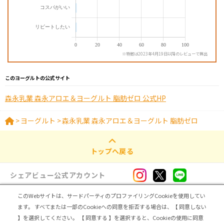
※特徴は2023年4月19日以降のレビューで算出
このヨーグルトの公式サイト
森永乳業 森永アロエ＆ヨーグルト 脂肪ゼロ 公式HP
>
ヨーグルト
>
森永乳業 森永アロエ＆ヨーグルト 脂肪ゼロ
トップへ戻る
シェアビュー公式アカウント
このWebサイトは、サードパーティのプロファイリングCookieを使用してい
ログイン・新規登録
ます。
すべてまたは一部のCookieへの同意を拒否する場合は、【 同意しない
】を選択してください。
【 同意する 】を選択すると、Cookieの使用に同意
トップ
|
シェアビューとは
|
レビュアー向け シェアビューインタビュー
|
カテゴリ一覧