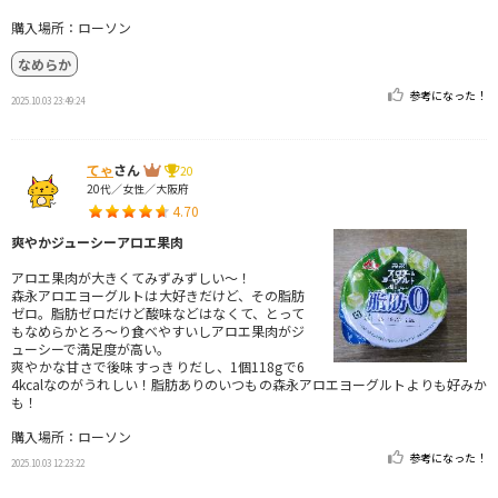
購入場所：ローソン
なめらか
参考になった！
2025.10.03 23:49:24
てゃ
さん
20
20代／女性／大阪府
4.70
爽やかジューシーアロエ果肉
アロエ果肉が大きくてみずみずしい〜！
森永アロエヨーグルトは大好きだけど、その脂肪
ゼロ。脂肪ゼロだけど酸味などはなくて、とって
もなめらかとろ〜り食べやすいしアロエ果肉がジ
ューシーで満足度が高い。
爽やかな甘さで後味すっきりだし、1個118gで6
4kcalなのがうれしい！脂肪ありのいつもの森永アロエヨーグルトよりも好みか
も！
購入場所：ローソン
参考になった！
2025.10.03 12:23:22