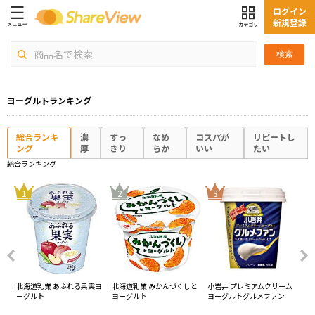
ログイン
新規登録
検索
ヨーグルトランキング
総合ランキ
濃
すっ
なめ
コスパが
リピートし
ング
厚
きり
らか
いい
たい
総合ランキング
4
1
2
3
北海道乳業 あふれる果実ヨ
北海道乳業 みかんづくしと
小岩井 プレミアムクリーム
チチ
ーグルト
ヨーグルト
ヨーグルトグルメファン
ジ
養