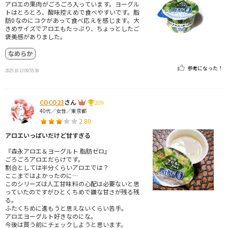
アロエの果肉がごろごろ入っています。ヨーグル
トはとろとろ、酸味控えめで食べやすいです。脂
肪0なのにコクがあって食べ応えを感じます。大
きめサイズでアロエもたっぷり、ちょっとしたご
褒美感がありました。
なめらか
参考になった！
2025.10.13 09:55:38
COCO23
さん
209
40代／女性／東京都
2.80
アロエいっぱいだけど甘すぎる
『森永アロエ＆ヨーグルト 脂肪ゼロ』
ごろごろアロエだらけです。
割合としては半分くらいアロエでは？
ここまではよかったのに…
このシリーズは人工甘味料の心配は必要ないと思
っていたのですがひとくちめで嫌な甘さが残る残
る。
ふたくちめに進もうと思えないくらい苦手。
アロエヨーグルト好きなのにな。
今後は買う前にチェックしようと思います。