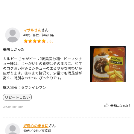
マサルさん
さん
40代／男性／神奈川県
5.00
美味しかった
カルビーじゃがビー ご褒美気分和牛ビーフシチ
ュー味は、じゃがいもの食感はそのままに、和牛
のコク深い旨みとシチューのまろやかな味わいが
広がります。後味まで贅沢で、少量でも満足感が
高く、特別なおやつにぴったりです。
購入場所：セブンイレブン
リピートしたい
参考になった！
2026.02.10 07:18:02
好奇心のままに
さん
40代／女性／東京都