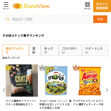
ログイン
新規登録
検索
その他スナック菓子ランキング
総合ランキン
濃
あっさ
コスパがい
リピートした
グ
厚
り
い
い
総合ランキング
4
1
2
3
グリコ 糖質オフ クラッツ＜
カルビー miino（ミーノ） 風
ヤマザキビスケット エアリ
カル
チキンの黒胡椒仕立て＞
味豊かな豆ミックス そら豆
アル 濃厚チェダーチーズ味
ー
えだ豆黒豆 しお味