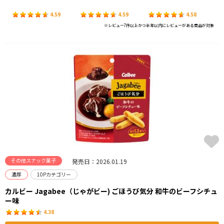
4.59
4.59
4.58
※レビュー7件以上かつ半年以内にレビューがある商品が対象
その他スナック菓子
発売日：2026.01.19
濃厚
10Pカテゴリー
カルビー Jagabee（じゃがビー) ごほうび気分 和牛のビーフシチュ
ー味
4.38