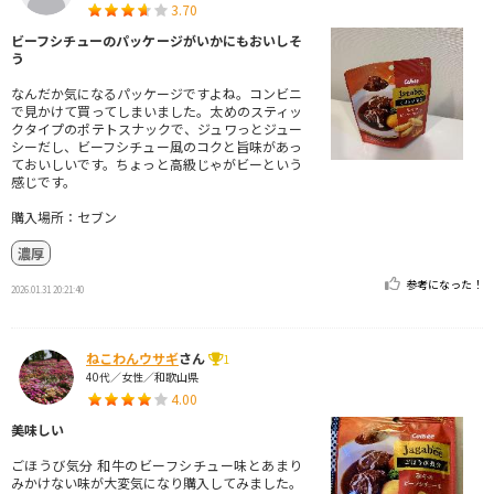
3.70
ビーフシチューのパッケージがいかにもおいしそ
う
なんだか気になるパッケージですよね。コンビニ
で見かけて買ってしまいました。太めのスティッ
クタイプのポテトスナックで、ジュワっとジュー
シーだし、ビーフシチュー風のコクと旨味があっ
ておいしいです。ちょっと高級じゃがビーという
感じです。
購入場所：セブン
濃厚
参考になった！
2026.01.31 20:21:40
ねこわんウサギ
さん
1
40代／女性／和歌山県
4.00
美味しい
ごほうび気分 和牛のビーフシチュー味とあまり
みかけない味が大変気になり購入してみました。