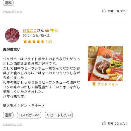
濃厚
参考になった！
2026.06.08 18:16:26
ひなここ
さん
38
50代／女性／栃木県
4.60
再現度高い
ジャガビーはフライドポテトのような形やザクっ
とした歯応えある食感が好きです。
まして和牛のビーフシチュー味なんてなかなかお
菓子で食べられる味ではないのでワクワクしなが
ら食べました。
和牛の味がしっかりありビーフシチューの濃厚な
グッドフォト
コクの味わいがして再現度がすごいと思いながら
美味しくいただきました。
ハマる味です。
購入場所：ドン・キホーテ
濃厚
コスパがいい
リピートしたい
参考になった！
2026.05.09 22:02:36