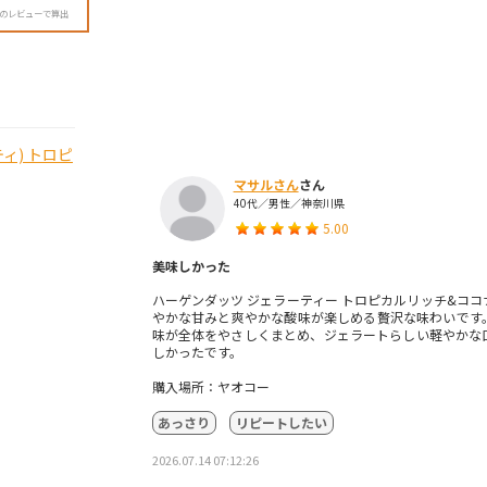
降のレビューで算出
ティ) トロピ
マサルさん
さん
40代／男性／神奈川県
5.00
美味しかった
ハーゲンダッツ ジェラーティー トロピカルリッチ&コ
やかな甘みと爽やかな酸味が楽しめる贅沢な味わいです
味が全体をやさしくまとめ、ジェラートらしい軽やかな
しかったです。
購入場所：ヤオコー
あっさり
リピートしたい
2026.07.14 07:12:26