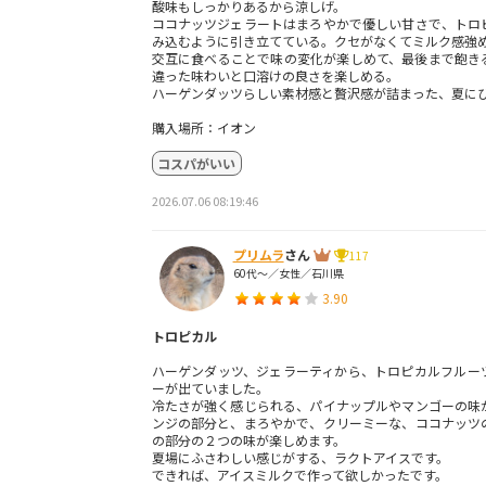
酸味もしっかりあるから涼しげ。
ココナッツジェラートはまろやかで優しい甘さで、トロ
み込むように引き立てている。クセがなくてミルク感強
交互に食べることで味の変化が楽しめて、最後まで飽き
違った味わいと口溶けの良さを楽しめる。
ハーゲンダッツらしい素材感と贅沢感が詰まった、夏に
購入場所：イオン
コスパがいい
2026.07.06 08:19:46
プリムラ
さん
117
60代～／女性／石川県
3.90
トロピカル
ハーゲンダッツ、ジェラーティから、トロピカルフルー
ーが出ていました。
冷たさが強く感じられる、パイナップルやマンゴーの味
ンジの部分と、まろやかで、クリーミーな、ココナッツ
の部分の２つの味が楽しめます。
夏場にふさわしい感じがする、ラクトアイスです。
できれば、アイスミルクで作って欲しかったです。