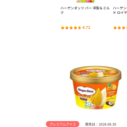
サン
ハーゲンダッツ バー ザッハトル
ハーゲンダッツ バー 洋梨＆ミル
ハーゲン
テ
ク
ド ロイ
4.57
4.72
プレミアムアイス
発売日：2026.06.30