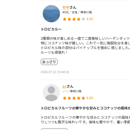
やや
さん
40代／女性／神奈川県
4.00
トロピカル～
2種類の味が楽しめる一度で二度美味しいハーゲンダッツ
特にココナッツ味が嬉しい。これで一気に南国気分を楽
トロピカル味の部分はパイナップルを強めに感じました
ルーツも頑張れ！
あっさり
2026.07.12 15:44:16
sc
さん
-／-／神奈川県
4.80
トロピカルフルーツの華やかな甘みとココナッツの風味
トロピカルフルーツの華やかな甘みとココナッツの風味
りしつつも贅沢な味わいです。後味も軽やかで、暑い季