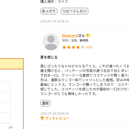
購入場所：ライフ
あっさり
リピートしたい
2026.07.29 16:04:35
Diamond
さん
1
50代／女性／静岡県
4.00
夏を感じる
夏にぴったりなトロピカルなアイス。これが食べたくてお
蓋を開けると、パッケージの写真の通り左右で白とオレ
ず白を一口。クリーミーな食感でココナッツが軽く香り
方は、濃厚なマンゴー味でシャリっとした食感。好みの
最後にミックス。マンゴーが勝ってしまうので、ココナ
感じでした。ココナッツを感じたのが最初の一口だけだ
マンゴーがとても美味しかったです。
濃厚
2026.07.24 20:34:50
グッドレビュー