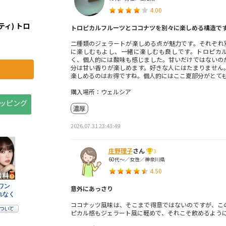
4.00
ティ) トロ
トロピカルフルーツとココナツを別々に楽しめる構造で
二種類のジェラートが楽しめる点が魅力です。それぞれ
に楽しむもよし、一緒に楽しむも良しです。トロピカ
く、個人的には酸味も感じました。甘いだけではないの
分は甘い香りが楽しめます。好きな人にはたまりません
楽しめるのはお得ですね。個人的にはここ夏部分がとて
購入場所：ウェルシア
ョッピング
濃厚
2026.07.31 23:43:49
庄野理子
さん
3
60代～／女性／神奈川県
4.50
意外にあっさり
ココナッツ風味は、そこまで得意ではないのですが、こ
ピカル感もジェラート風に軽めで、それこそ飲めるよう