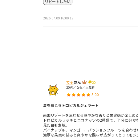
リピートしたい
2026.07.09 16:00:19
てゃ
さん
20
20代／女性／大阪府
5.00
夏を感じるトロピカルジェラート
南国リゾートを思わせる華やかな香りと果実感が楽しめ
トロピカルリッチとココナッツの2種類で、半分に分か
見た目も素敵。
パイナップル、マンゴー、パッションフルーツを合わせ
濃厚な果実の甘みと爽やかな酸味が広がってとってもジ