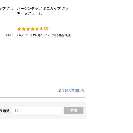
ップ グリ
ハーゲンダッツ ミニカップ クッ
ハーゲンダッツ ミニカップ スト
ハ
キー＆クリーム
ロベリー
Ge
ャ
4.63
4.61
※レビュー7件以上かつ半年以内にレビューがある商品が対象
並び替えを閉じる
表示数