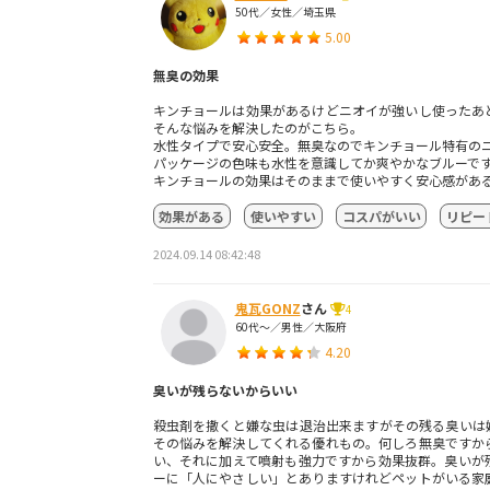
50代／女性／埼玉県
5.00
無臭の効果
キンチョールは効果があるけどニオイが強いし使ったあ
そんな悩みを解決したのがこちら。
水性タイプで安心安全。無臭なのでキンチョール特有の
パッケージの色味も水性を意識してか爽やかなブルーで
キンチョールの効果はそのままで使いやすく安心感があ
効果がある
使いやすい
コスパがいい
リピー
2024.09.14 08:42:48
鬼瓦GONZ
さん
4
60代～／男性／大阪府
4.20
臭いが残らないからいい
殺虫剤を撒くと嫌な虫は退治出来ますがその残る臭いは
その悩みを解決してくれる優れもの。何しろ無臭ですか
い、それに加えて噴射も強力ですから効果抜群。臭いが
ーに「人にやさしい」とありますけれどペットがいる家