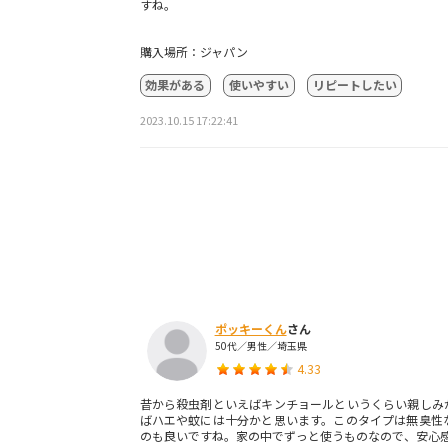
すね。
購入場所：ジャパン
効果がある
使いやすい
リピートしたい
2023.10.15 17:22:41
ポッキーくん
さん
50代／男性／埼玉県
4.33
昔から殺虫剤といえばキンチョールというくらい親しみ
ばハエや蚊には十分かと思います。このタイプは無臭性
のも良いですね。家の中でずっと使うものなので、安心