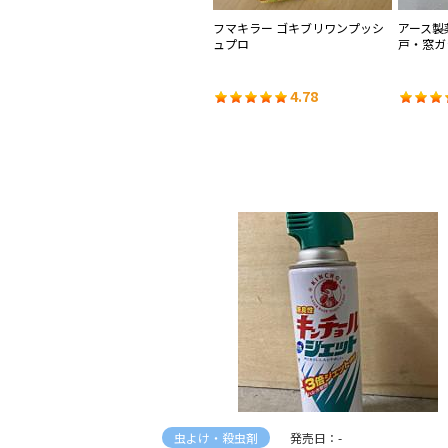
くな
アース製薬 アースジェット
フマキラー ゴキブリワンプッシ
アース製
ュプロ
戸・窓ガ
4.48
4.78
虫よけ・殺虫剤
発売日：-