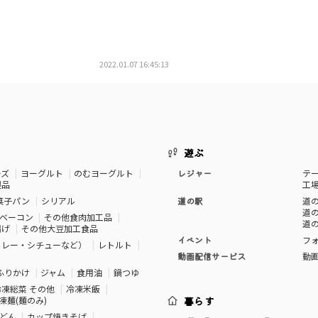
2022.01.07 16:45:13
遊ぶ
ーズ
ヨーグルト
のむヨーグルト
レジャー
テ
製品
工
菓子パン
シリアル
道の駅
道の
道の
ベーコン
その他食肉加工品
道の
揚げ
その他大豆加工食品
イベント
フ
カレー・シチューなど）
レトルト
動画配信サービス
動
ふりかけ
ジャム
食用油
鍋つゆ
冷凍総菜 その他
冷凍米飯
凍麺(麺のみ)
暮らす
どん
カップ焼きそば