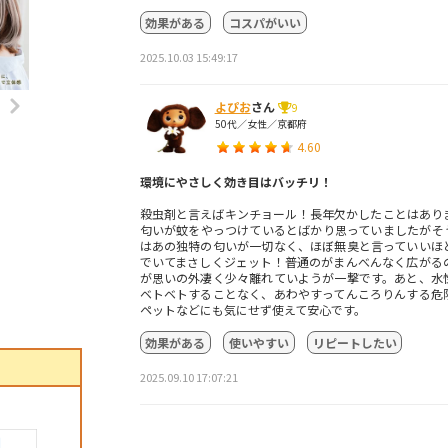
効果がある
コスパがいい
2025.10.03 15:49:17
よぴお
さん
9
50代／女性／京都府
4.60
環境にやさしく効き目はバッチリ！
殺虫剤と言えばキンチョール！長年欠かしたことはあり
匂いが蚊をやっつけているとばかり思っていましたがそ
はあの独特の匂いが一切なく、ほぼ無臭と言っていいほ
でいてまさしくジェット！普通のがまんべんなく広がる
が思いの外凄く少々離れていようが一撃です。あと、水
ベトベトすることなく、あわやすってんころりんする危
ペットなどにも気にせず使えて安心です。
効果がある
使いやすい
リピートしたい
2025.09.10 17:07:21