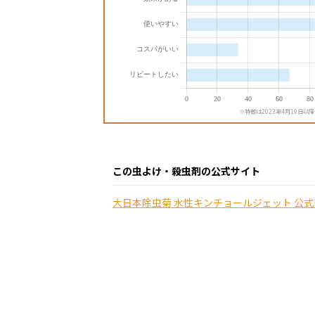
※特徴は2023年4月19日以
この虫よけ・殺虫剤の公式サイト
大日本除虫菊 水性キンチョールジェット 公式