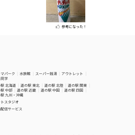
参考になった！
ーマパーク
水族館
スーパー銭湯
アウトレット
場見学
駅 北海道
道の駅 東北
道の駅 北陸
道の駅 関東
駅 中部
道の駅 近畿
道の駅 中国
道の駅 四国
駅 九州・沖縄
ォトスタジオ
画配信サービス