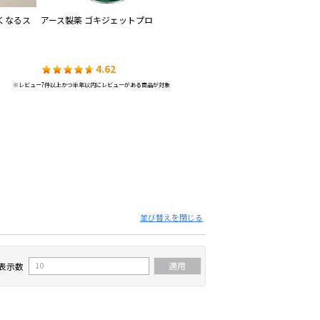
くなるス
アース製薬 ゴキジェットプロ
アース製薬 おすだけノーマット
大
スプレータイプ
ベラ
4.62
4.54
※レビュー7件以上かつ半年以内にレビューがある商品が対象
並び替えを閉じる
表示数