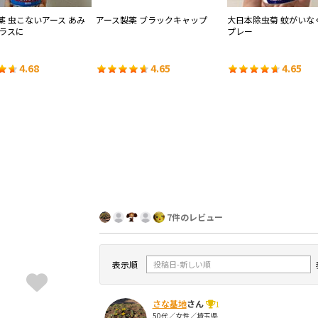
薬 虫こないアース あみ
アース製薬 ブラックキャップ
大日本除虫菊 蚊がいな
ラスに
プレー
4.68
4.65
4.65
7件のレビュー
表示順
さな基地
さん
1
50代／女性／埼玉県