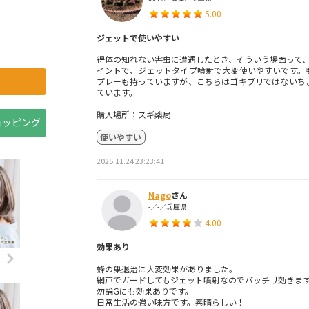
5.00
ジェットで使いやすい
得体の知れない害虫に遭遇したとき、そういう場面って、
イントで、ジェットタイプ噴射で大変使いやすいです。
プレーも持っていますが、こちらはゴキブリではないち
ています。
購入場所：スギ薬局
ショッピング
使いやすい
2025.11.24 23:23:41
Nago
さん
-／-／兵庫県
4.00
効果あり
蜂の巣退治に大変効果がありました。
網戸でガードしてもジェット噴射なのでバッチリ効きま
勿論Gにも効果ありです。
日常生活の強い味方です。素晴らしい！