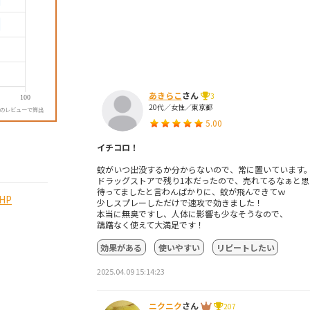
あきらこ
さん
3
20代／女性／東京都
降のレビューで算出
5.00
イチコロ！
蚊がいつ出没するか分からないので、常に置いています
ドラッグストアで残り1本だったので、売れてるなぁと思
待ってましたと言わんばかりに、蚊が飛んできてｗ
HP
少しスプレーしただけで速攻で効きました！
本当に無臭ですし、人体に影響も少なそうなので、
躊躇なく使えて大満足です！
効果がある
使いやすい
リピートしたい
2025.04.09 15:14:23
ニクニク
さん
207