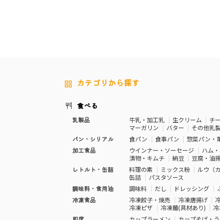
カテゴリから探す
食べる
乳製品
牛乳・加工乳
生クリーム
チ
マーガリン
バター
その他乳
パン・シリアル
食パン
食事パン
惣菜パン・
加工食品
ウインナー・ソーセージ
ハム・
漬物・キムチ
納豆
豆腐・油
レトルト・缶詰
料理の素
ミックス粉
ルウ（
缶詰
パスタソース
調味料・食用油
調味料
だし
ドレッシング
冷凍食品
冷凍餃子・焼売
冷凍唐揚げ
冷凍ピザ
冷凍麺(具材あり)
冷
即席
カップラーメン
カップそば・う