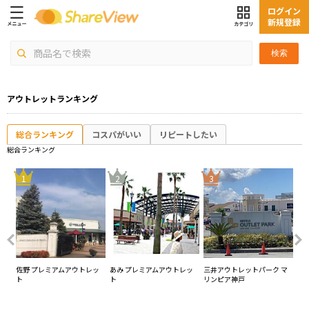
ログイン
新規登録
検索
アウトレットランキング
総合ランキング
コスパがいい
リピートしたい
総合ランキング
4
1
2
3
レ
佐野 プレミアムアウトレッ
あみ プレミアムアウトレッ
三井アウトレットパーク マ
那
ト
ト
リンピア神戸