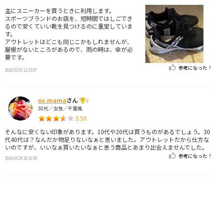
主にスニーカーを買うときに利用します。
スポーツブランドのお店を、短時間ではしごでき
るので安くていい靴を見つけるのに重宝していま
す。
アウトレットはどこも同じこかもしれませんが、
屋根がないところがあるので、雨の時は、傘が必
要です。
参考になった！
2020.05.05 12:15:07
os.mama
さん
4
30代／女性／千葉県
3.50
そんなに安くない印象があります。10代や20代は買うものがあるでしょう。30
代40代は？なんだか物足りないなぁと思いました。アウトレットだから仕方な
いのですが、いいなぁ買いたいなぁと思う商品とあまり出会えませんでした。
参考になった！
2019.04.29 20:32:59