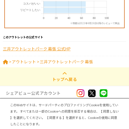
※特徴は2023年4月19日以降のレビューで算出
このアウトレットの公式サイト
三井アウトレットパーク 幕張 公式HP
>
アウトレット
>
三井アウトレットパーク 幕張
トップへ戻る
シェアビュー公式アカウント
このWebサイトは、サードパーティのプロファイリングCookieを使用してい
ログイン・新規登録
ます。
すべてまたは一部のCookieへの同意を拒否する場合は、【 同意しない
】を選択してください。
【 同意する 】を選択すると、Cookieの使用に同意
トップ
|
シェアビューとは
|
レビュアー向け シェアビューインタビュー
|
カテゴリ一覧
したことになります。
|
運営会社
|
個人情報の取扱いについて
|
利用規約
|
サイトマップ