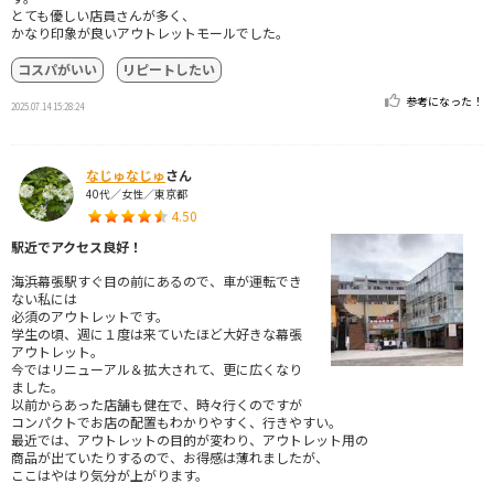
とても優しい店員さんが多く、
かなり印象が良いアウトレットモールでした。
コスパがいい
リピートしたい
参考になった！
2025.07.14 15:28:24
なじゅなじゅ
さん
40代／女性／東京都
4.50
駅近でアクセス良好！
海浜幕張駅すぐ目の前にあるので、車が運転でき
ない私には
必須のアウトレットです。
学生の頃、週に１度は来ていたほど大好きな幕張
アウトレット。
今ではリニューアル＆拡大されて、更に広くなり
ました。
以前からあった店舗も健在で、時々行くのですが
コンパクトでお店の配置もわかりやすく、行きやすい。
最近では、アウトレットの目的が変わり、アウトレット用の
商品が出ていたりするので、お得感は薄れましたが、
ここはやはり気分が上がります。