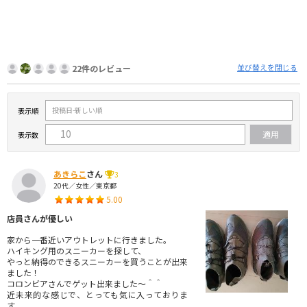
並び替えを閉じる
22件のレビュー
表示順
表示数
あきらこ
さん
3
20代／女性／東京都
5.00
店員さんが優しい
家から一番近いアウトレットに行きました。
ハイキング用のスニーカーを探して、
やっと納得のできるスニーカーを買うことが出来
ました！
コロンビアさんでゲット出来ました～＾＾
近未来的な感じで、とっても気に入っておりま
す。