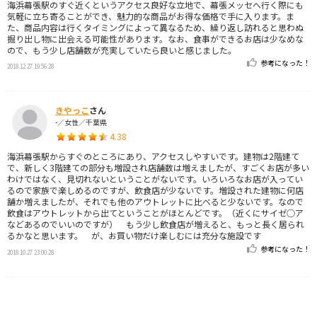
海浜幕張駅のすぐ近くというアクセス良好な立地で、幕張メッセへ行く際にも
気軽に立ち寄ることができ、魅力的な商品がお得な価格で手に入ります。ま
た、商品内容は行くタイミングによって異なるため、繰り返し訪れると思わぬ
掘り出し物に出会える可能性があります。なお、食事ができるお店は少なめな
ので、もう少し店舗数が充実していたら良いと感じました。
参考になった！
2018.12.27 19:56:28
きやっこ
さん
-／女性／千葉県
4.38
海浜幕張駅からすぐのところにあり、アクセスしやすいです。建物は2階建て
で、新しく3階建ての部分も増設され店舗数は増えましたが、すごくお店が多い
わけではなく、見切れないということがないです。いろいろなお店が入ってい
るので家族で楽しめるのですが、飲食店が少ないです。増設された建物に何店
舗か増えましたが、それでも他のアウトレットに比べると少ないです。なので
飲食はアウトレットから出てということがほとんどです。（近くにサイゼ○ア
などあるのでいいのですが） もう少し飲食店が増えると、もっと長く居られ
るかなと思います。 が、お買い物だけ楽しむには充分な施設です
参考になった！
2018.10.27 23:00:28