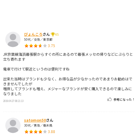
ぴょんころ
さん
45
50代／女性／東京都
3.75
JR京葉線海浜幕張駅からすぐの所にあるので幕張メッセの帰りなどにぶらりと
立ち寄れます
電車で行けて駅近というのは便利ですね
出来た当時はブランドも少なく、お得な品が少なかったのであまりお勧めはで
きませんでしたが
増床してブランドも増え、メジャーなブランドが安く購入できるので楽しみに
なりました
参考になった！
2019.04.27 08:21:13
satomon50
さん
30代／男性／栃木県
3.88