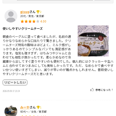
gisuq
さん
2
20代／男性／東京都
4.00
使いしやすいクリームチーズ
朝食のベーグルに塗って食べましたが、名前の通
りかなりなめらかな口当たりで驚きました。クリ
ームチーズ特有の酸味はほどよく、ミルク感がし
っかりあるのでシンプルなパンでも満足感があ
ります。塩気も強すぎず、はちみつやジャムと合
わせても相性が良かったです。柔らかめなので冷
蔵庫から出してすぐ塗りやすいのも便利でした。個人的にはクラッカーや生ハ
ムと合わせておつまみにしても美味しかったです。ただ、なめらかで食べやす
い分つい使いすぎてしまい、減りが早いのが難点かもしれません。普段使いし
やすいクリームチーズだと思います。
リピートしたい
参考になった！
2026.05.09 17:23:24
みーや
さん
1
60代～／女性／東京都