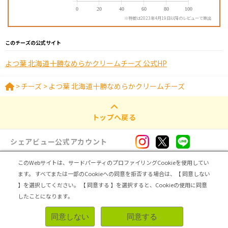
※特徴は2023年4月19日以降のレビューで算出
このチーズの公式サイト
よつ葉 北海道十勝なめらかクリームチーズ 公式HP
>
チーズ
>
よつ葉 北海道十勝なめらかクリームチーズ
トップへ戻る
シェアビュー公式アカウント
このWebサイトは、サードパーティのプロファイリングCookieを使用してい
ログイン・新規登録
ます。
すべてまたは一部のCookieへの同意を拒否する場合は、【 同意しない
】を選択してください。
【 同意する 】を選択すると、Cookieの使用に同意
トップ
|
シェアビューとは
|
レビュアー向け シェアビューインタビュー
|
カテゴリ一覧
したことになります。
|
運営会社
|
個人情報の取扱いについて
|
利用規約
|
サイトマップ
同意しない
同意する
無料登録＆レビューで100ポイント
Copyright (C) ASMARQ Co.,Ltd. All Rights Reserved.