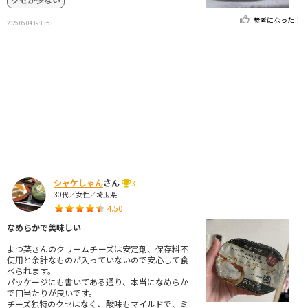
参考になった！
2025.05.04 19:13:53
シャケしゃん
さん
3
30代／女性／埼玉県
4.50
なめらかで美味しい
よつ葉さんのクリームチーズは安定剤、保存料不
使用と余計なものが入っていないので安心して食
べられます。
パッケージにも書いてある通り、本当になめらか
で口当たりが良いです。
チーズ独特のクセはなく、酸味もマイルドで、ミ