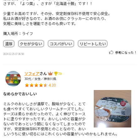
さすが、「よつ葉」、さすが「北海道十勝」です！！
少量でお高めですが、その分、安定剤保存料不使用で安心安全。
私はお酒が好きなので、お酒のお供にクラッカーにのせたり、
気軽に美味しさを堪能できるのも良いです。
購入場所：ライフ
濃厚
クセが少ない
コスパがいい
リピートしたい
参考になった！
2024.12.25 17:36:58
ソフィア
さん
70
30代／女性／神奈川県
4.30
なめらかでおいしい
ミルクのおいしさが濃厚で、酸味が少なく、とて
も食べやすくておいしいクリームチーズでした。
チーズは柔らかめだったので、よく伸びてトース
トに塗りやすかったです。おいしいのと容量が少
ないのであっという間になくなってしまったので
すが、安定剤保存料不使用とのことなので、おい
しいうちに使い切るにはこれくらいの容量がいいのかもしれません。