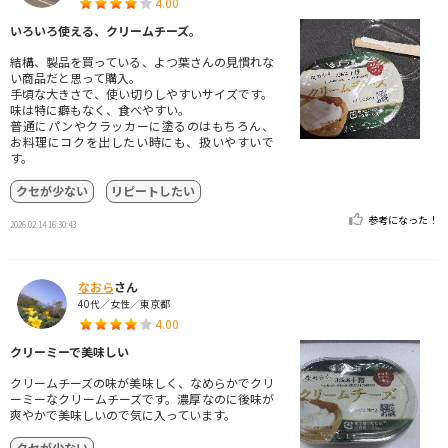
4.00
いろいろ使える、クリームチーズ。
結構、製品を買っている、よつ葉さんの見慣れな
い商品だと思って購入。
手頃な大きさで、使い切りしやすいサイズです。
味は特に癖もなく、食べやすい。
普通にパンやクラッカーに塗るのはもちろん、
お料理にコクを出したい時にも、扱いやすいで
す。
クセが少ない
リピートしたい
参考になった！
2026.02.14 16:30:43
なおら
さん
40代／女性／東京都
4.00
クリーミーで美味しい
クリームチーズの味が美味しく、なめらかでクリ
ーミーなクリームチーズです。濃厚なのに後味が
爽やかで美味しいので気に入っています。
クセが少ない