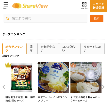
ログイン
新規登録
検索
チーズランキング
総合ランキン
濃
クセが少な
コスパがい
リピートした
グ
厚
い
い
い
総合ランキング
4
1
2
3
ア
明治 明治北海道十勝 十勝産
東京デーリー イルドフラン
よつ葉 北海道十勝なめらか
QB
熟成3種のチーズ
ス ブリー
クリームチーズ
ン
の