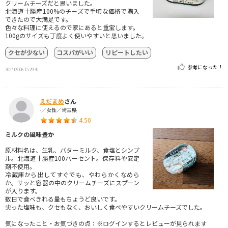
クリームチーズだと思いました。
北海道十勝産100%のチーズで手頃な価格で購入
できたので大満足です。
色々な料理に使えるので家にあると重宝します。
100gのサイズも丁度よく使いやすいと思いました。
クセが少ない
コスパがいい
リピートしたい
参考になった！
2024.09.06 15:29:41
えだまめ
さん
-／女性／埼玉県
4.50
ミルクの風味豊か
原材料名は、生乳、バターミルク、食塩とシンプ
ル。北海道十勝産100パーセント。保存料や安定
剤不使用。
冷蔵庫から出してすぐでも、やわらかくなめら
か。サッと容器の中のクリームチーズにスプーン
が入ります。
数日で食べきれる量もちょうど良いです。
尖った塩味も、クセもなく、おいしく食べやすいクリームチーズでした。
気になったこと・お気づきの点：※ログインするとレビューが見られます