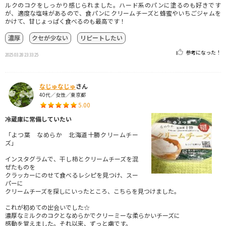
ルクのコクをしっかり感じられました。ハード系のパンに塗るのも好きです
が、適度な塩味があるので、食パンにクリームチーズと蜂蜜やいちごジャムを
かけて、甘じょっぱく食べるのも最高です！
濃厚
クセが少ない
リピートしたい
参考になった！
2025.03.28 23:33:25
なじゅなじゅ
さん
40代／女性／東京都
5.00
冷蔵庫に常備していたい
「よつ葉 なめらか 北海道十勝クリームチー
ズ」
インスタグラムで、干し柿とクリームチーズを混
ぜたものを
クラッカーにのせて食べるレシピを見つけ、スー
パーに
クリームチーズを探しにいったところ、こちらを見つけました。
これが初めての出会いでした☆
濃厚なミルクのコクとなめらかでクリーミーな柔らかいチーズに
感動を覚えました。それ以来、ずっと虜です。