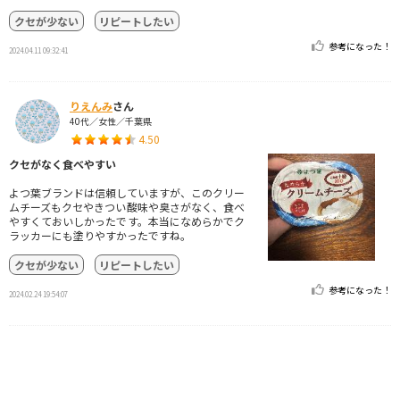
クセが少ない
リピートしたい
参考になった！
2024.04.11 09:32:41
りえんみ
さん
40代／女性／千葉県
4.50
クセがなく食べやすい
よつ葉ブランドは信頼していますが、このクリー
ムチーズもクセやきつい酸味や臭さがなく、食べ
やすくておいしかったです。本当になめらかでク
ラッカーにも塗りやすかったですね。
クセが少ない
リピートしたい
参考になった！
2024.02.24 19:54:07