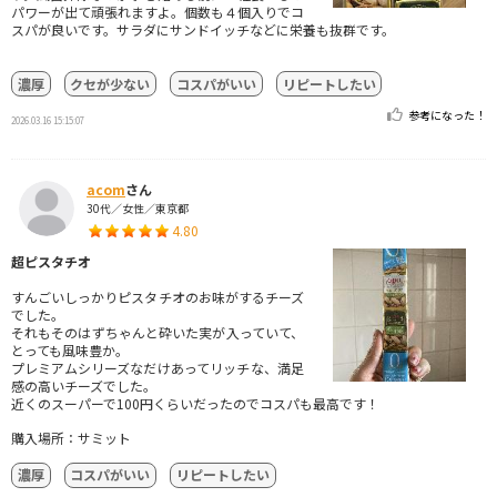
パワーが出て頑張れますよ。個数も４個入りでコ
スパが良いです。サラダにサンドイッチなどに栄養も抜群です。
濃厚
クセが少ない
コスパがいい
リピートしたい
参考になった！
2026.03.16 15:15:07
acom
さん
30代／女性／東京都
4.80
超ピスタチオ
すんごいしっかりピスタチオのお味がするチーズ
でした。
それもそのはずちゃんと砕いた実が入っていて、
とっても風味豊か。
プレミアムシリーズなだけあってリッチな、満足
感の高いチーズでした。
近くのスーパーで100円くらいだったのでコスパも最高です！
購入場所：サミット
濃厚
コスパがいい
リピートしたい