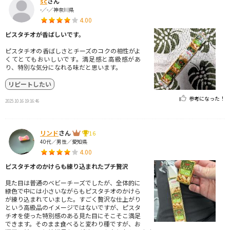
sc
さん
-／-／神奈川県
4.00
ピスタチオが香ばしいです。
ピスタチオの香ばしさとチーズのコクの相性がよ
くてとてもおいしいです。満足感と高級感があ
り、特別な気分になれる味だと思います。
リピートしたい
参考になった！
2025.10.16 19:16:46
リンド
さん
16
40代／男性／愛知県
4.00
ピスタチオのかけらも練り込まれたプチ贅沢
見た目は普通のベビーチーズでしたが、全体的に
緑色で中には小さいながらもピスタチオのかけら
が練り込まれていました。すごく贅沢な仕上がり
という高級品のイメージではないですが、ピスタ
チオを使った特別感のある見た目にそこそこ満足
できます。そのまま食べると変わり種ですが、お