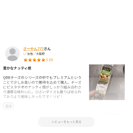
さーやん777
さん
-／女性／大阪府
5.00
豊かなナッティ感
QBBチーズのシリーズの中でもプレミアムという
ことで少しお高いので期待を込めて購入。チーズ
にピスタチオのナッティ感がしっかり組み合わさ
り濃厚な味わいに。小さいダイスも散りばめられ
ておりより美味しかったです！リピ！
濃厚
参考になった！
2025.05.15 19:43:18
レビューをもっと見る