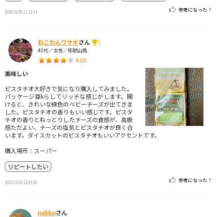
参考になった！
2026.01.08 11:32:14
ねこわんウサギ
さん
1
40代／女性／和歌山県
4.00
美味しい
ピスタチオ大好きで気になり購入してみました。
パッケージ亜kらしてリッチな感じがします。開
けると、きれいな緑色のベビーチーズが出てきま
した。ピスタチオの香りもいい感じです。ピスタ
チオの香りとねっとりしたチーズの食感が、高級
感ただよい、チーズの塩気とピスタチオが良く合
います。ダイスカットのピスタチオもいいアクセントです。
購入場所：スーパー
リピートしたい
参考になった！
2025.11.02 21:03:26
nekko
さん