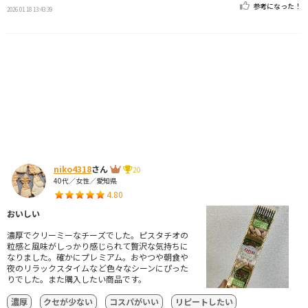
参考になった！
2026.01.18 13:43:39
niko4318
さん
20
40代／女性／愛知県
4.80
おいしい
濃厚でクリーミーなチーズでした。ピスタチオの
粒感と風味がしっかり感じられて贅沢な気持ちに
なりました。確かにプレミアム。おやつや朝食や
夜のリラックスタイムなど色々なシーンにぴった
りでした。また購入したい商品です。
濃厚
クセが少ない
コスパがいい
リピートしたい