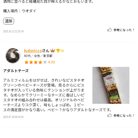
酒用に並べると結構見た目が映えるかなとおもいます。
購入場所：ウオダイ
濃厚
参考になった！
2025.10.12 22:25:24
kidoricco
さん
69
40代／女性／東京都
4.00
アダルトチーズ
アルミフィルムをはがせば、きれいなピスタチオ
グリーンのベビーチーズが登場。見るからにピス
タチオが入っている色味にテンションが上がりま
す。なめらかでクリーミーなチーズに香ばしいピ
スタチオの組み合わせは最高。オリジナルのベビ
ーチーズよりコク深く、味もしょっぱめ。１ピー
スの満足度がかなり高い。ベビー？かなりアダルトなチーズです。
参考になった！
2025.07.30 09:44:19