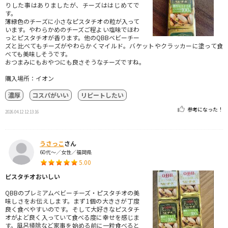
りした事はありましたが、チーズははじめてで
す。
薄緑色のチーズに小さなピスタチオの粒が入って
います。やわらかめのチーズご程よい塩味でほわ
っとピスタチオが香ります。他のQBBベビーチー
ズと比べてもチーズがやわらかくマイルド。バケットやクラッカーに塗って食
べても美味しそうです。
おつまみにもおやつにも良さそうなチーズですね。
購入場所：イオン
濃厚
コスパがいい
リピートしたい
参考になった！
2026.04.12 12:13:16
うさっこ
さん
60代～／女性／福岡県
5.00
ピスタチオおいしい
QBBのプレミアムベビーチーズ・ピスタチオの美
味しさをお伝えします。まず1個の大きさが丁度
良く食べやすいのです。そして大好きなピスタチ
オがよど良く入っていて食べる度に幸せを感じま
す。風呂掃除など家事を始める前に一粒食べると