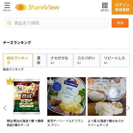
ログイン
新規登録
検索
チーズランキング
総合ランキン
濃
クセが少な
コスパがい
リピートした
グ
厚
い
い
い
総合ランキング
4
1
2
3
ア
明治 明治北海道十勝 十勝産
東京デーリー イルドフラン
よつ葉 北海道十勝なめらか
QB
熟成3種のチーズ
ス ブリー
クリームチーズ
ン
の