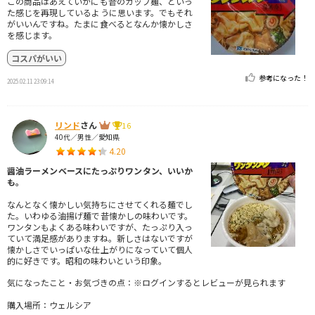
この商品はあえていかにも昔のカップ麺、といっ
た感じを再現しているように思います。でもそれ
がいいんですね。たまに食べるとなんか懐かしさ
を感じます。
コスパがいい
参考になった！
2025.02.11 23:09:14
リンド
さん
16
40代／男性／愛知県
4.20
醤油ラーメンベースにたっぷりワンタン、いいか
も。
なんとなく懐かしい気持ちにさせてくれる麺でし
た。いわゆる油揚げ麺で昔懐かしの味わいです。
ワンタンもよくある味わいですが、たっぷり入っ
ていて満足感がありますね。新しさはないですが
懐かしさでいっぱいな仕上がりになっていて個人
的に好きです。昭和の味わいという印象。
気になったこと・お気づきの点：※ログインするとレビューが見られます
購入場所：ウェルシア