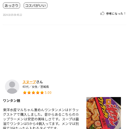
あっさり
コスパがいい
参考になった！
2024.10.05 09:45:22
スヌープ
さん
40代／女性／宮城県
5.00
ワンタン麺
東洋水産マルちゃん激めんワンタンメンはドラッ
グストアで購入しました。昔からあるこちらのカ
ップラーメンは安定の美味しさです。スープは醤
油でワンタンは5から4個入ってます。メンマは別
袋で3分たったら入れるタイプです。