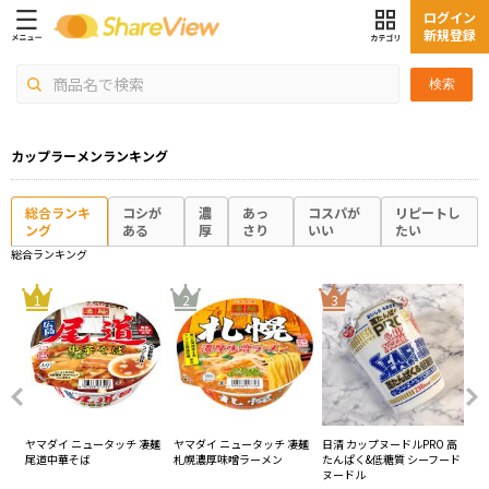
ログイン
新規登録
検索
カップラーメンランキング
総合ランキ
コシが
濃
あっ
コスパが
リピートし
ング
ある
厚
さり
いい
たい
総合ランキング
4
1
2
3
凄麺
ヤマダイ ニュータッチ 凄麺
ヤマダイ ニュータッチ 凄麺
日清 カップヌードルPRO 高
エ
尾道中華そば
札幌濃厚味噌ラーメン
たんぱく&低糖質 シーフード
プ1
ヌードル