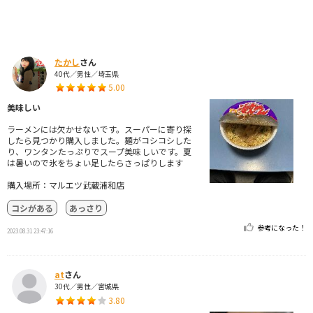
たかし
さん
40代／男性／埼玉県
5.00
美味しい
ラーメンには欠かせないです。スーパーに寄り探
したら見つかり購入しました。麺がコシコシした
り、ワンタンたっぷりでスープ美味しいです。夏
は暑いので氷をちょい足したらさっぱりします
購入場所：マルエツ武蔵浦和店
コシがある
あっさり
参考になった！
2023.08.31 23:47:16
at
さん
30代／男性／宮城県
3.80