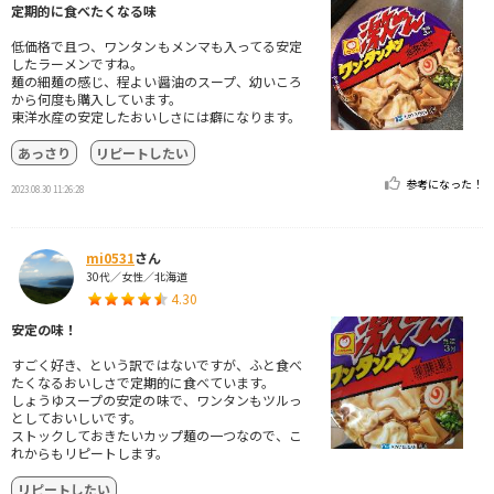
定期的に食べたくなる味
低価格で且つ、ワンタンもメンマも入ってる安定
したラーメンですね。
麺の細麺の感じ、程よい醤油のスープ、幼いころ
から何度も購入しています。
東洋水産の安定したおいしさには癖になります。
あっさり
リピートしたい
参考になった！
2023.08.30 11:26:28
mi0531
さん
30代／女性／北海道
4.30
安定の味！
すごく好き、という訳ではないですが、ふと食べ
たくなるおいしさで定期的に食べています。
しょうゆスープの安定の味で、ワンタンもツルっ
としておいしいです。
ストックしておきたいカップ麺の一つなので、こ
れからもリピートします。
リピートしたい