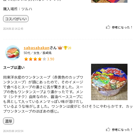
購入場所：ツルハ
コスパがいい
参考になった！
2024.09.10 14:12:45
sabasabakan
さん
28
50代／女性／長崎県
3.90
スープは濃い
同東洋水産のワンタンスープ（赤黄色のカップワ
ンタンスープ）が頭にあったので、そのイメージ
で食べるとスープの濃さに舌が驚きました。スー
プの色もワンタンスープより濃かったです。メン
マ（シナチク）由来なのか、醤油ベーススープに
も具として入っているメンマっぽい味が溶けだし
ているような味がしました。ワンタンは皮がとろけそうにやわらかです、カッ
プワンタンスープのほぼあの感じ。
濃厚
参考になった！
2024.05.08 14:53:54