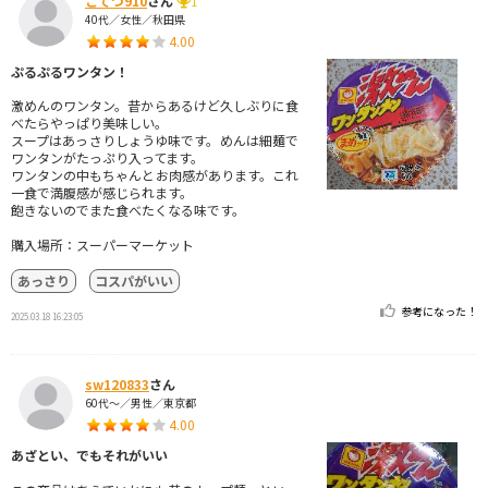
こてつ910
さん
1
40代／女性／秋田県
4.00
ぷるぷるワンタン！
激めんのワンタン。昔からあるけど久しぶりに食
べたらやっぱり美味しい。
スープはあっさりしょうゆ味です。めんは細麺で
ワンタンがたっぷり入ってます。
ワンタンの中もちゃんとお肉感があります。これ
一食で満腹感が感じられます。
飽きないのでまた食べたくなる味です。
購入場所：スーパーマーケット
あっさり
コスパがいい
参考になった！
2025.03.18 16:23:05
sw120833
さん
60代～／男性／東京都
4.00
あざとい、でもそれがいい