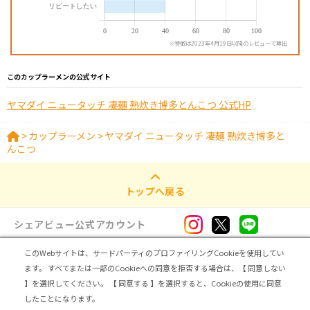
※特徴は2023年4月19日以降のレビューで算出
このカップラーメンの公式サイト
ヤマダイ ニュータッチ 凄麺 熟炊き博多とんこつ 公式HP
>
カップラーメン
>
ヤマダイ ニュータッチ 凄麺 熟炊き博多と
んこつ
トップへ戻る
シェアビュー公式アカウント
このWebサイトは、サードパーティのプロファイリングCookieを使用してい
ログイン・新規登録
ます。
すべてまたは一部のCookieへの同意を拒否する場合は、【 同意しない
】を選択してください。
【 同意する 】を選択すると、Cookieの使用に同意
トップ
|
シェアビューとは
|
レビュアー向け シェアビューインタビュー
|
カテゴリ一覧
したことになります。
|
運営会社
|
個人情報の取扱いについて
|
利用規約
|
サイトマップ