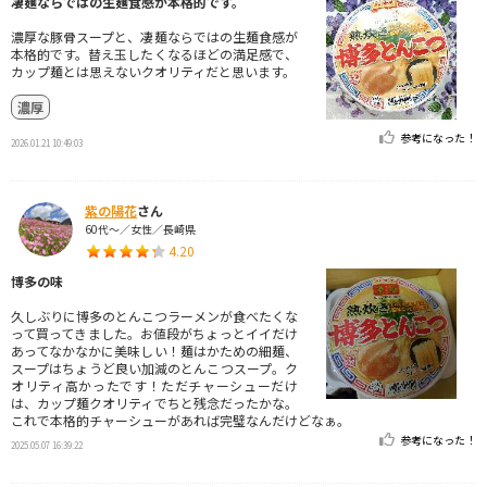
凄麺ならではの生麺食感が本格的です。
濃厚な豚骨スープと、凄麺ならではの生麺食感が
本格的です。替え玉したくなるほどの満足感で、
カップ麺とは思えないクオリティだと思います。
濃厚
参考になった！
2026.01.21 10:49:03
紫の陽花
さん
60代～／女性／長崎県
4.20
博多の味
久しぶりに博多のとんこつラーメンが食べたくな
って買ってきました。お値段がちょっとイイだけ
あってなかなかに美味しい！麺はかための細麺、
スープはちょうど良い加減のとんこつスープ。ク
オリティ高かったです！ただチャーシューだけ
は、カップ麺クオリティでちと残念だったかな。
これで本格的チャーシューがあれば完璧なんだけどなぁ。
参考になった！
2025.05.07 16:39:22