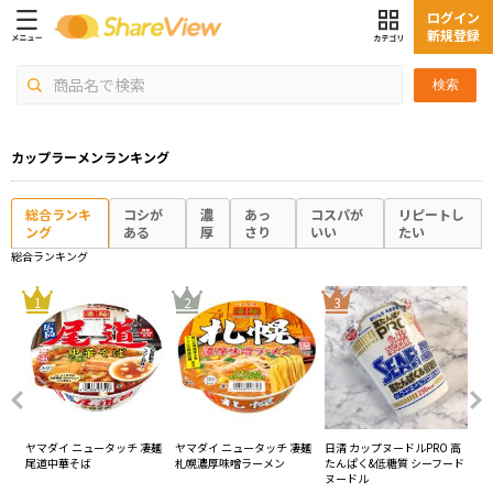
ログイン
新規登録
検索
カップラーメンランキング
総合ランキ
コシが
濃
あっ
コスパが
リピートし
ング
ある
厚
さり
いい
たい
総合ランキング
4
1
2
3
凄麺
ヤマダイ ニュータッチ 凄麺
ヤマダイ ニュータッチ 凄麺
日清 カップヌードルPRO 高
エ
尾道中華そば
札幌濃厚味噌ラーメン
たんぱく&低糖質 シーフード
プ1
ヌードル