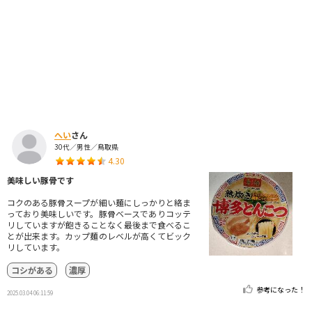
へい
さん
30代／男性／鳥取県
4.30
美味しい豚骨です
コクのある豚骨スープが細い麺にしっかりと絡ま
っており美味しいです。豚骨ベースでありコッテ
リしていますが飽きることなく最後まで食べるこ
とが出来ます。カップ麺のレベルが高くてビック
リしています。
コシがある
濃厚
参考になった！
2025.03.04 06:11:59