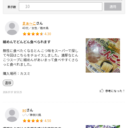
表示数
まぁ〜こ
さん
40代／女性／栃木県
4.30
細めんでどんどん食べられます
無性に食べたくなるとんこつ味をスーパーで探し
て今回はこちらをチョイスしました。濃厚なとん
こつスープに細めんがあいまって食べやすくさら
っと食べれました。
購入場所：カスミ
濃厚
参考になった！
2026.07.07 18:53:25
sc
さん
-／-／神奈川県
4.50