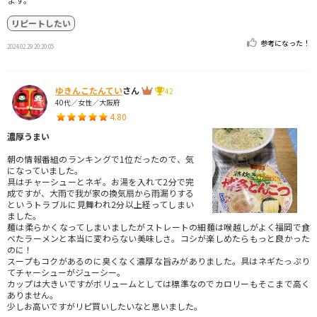
リピートしたい
参考になった！
2024.02.29 20:20:05
ゆきんこたんてい
さん
42
40代／女性／大阪府
4.80
濃厚うまい
朝の情報番組のランキングで1位だったので、気
になっていました。
具はチャーシューとネギ。お湯を入れて2分で完
成ですが、大雨で我が家の換気扇から雨漏りする
というトラブルに見舞われ2分以上経ってしまい
ました。
麺は柔らかくなってしまいましたがストレートの細麺は喉越しがよく福岡で食
べたラーメンと本当に変わらない美味しさ。コシが楽しめたらもっと良かった
のに！
スープもコクがあるのに臭くなく濃厚な旨みがありました。具はネギたっぷり
てチャーシューがジューシー。
カップは大きいですがボリュームとしては標準なのでカロリーもそこまで高く
ありません。
少しお高いですがリピ買いしたいなと思いました。