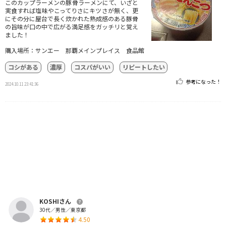
このカップラーメンの豚骨ラーメンにて、いざと
実食すれば塩味やこってりさにキツさが無く、更
にその分に屋台で長く炊かれた熟成感のある豚骨
の旨味が口の中で広がる満足感をガッチリと覚え
ました！
購入場所：サンエー 那覇メインプレイス 食品館
コシがある
濃厚
コスパがいい
リピートしたい
参考になった！
2024.10.11 23:41:36
KOSHIさん
30代／男性／東京都
4.50