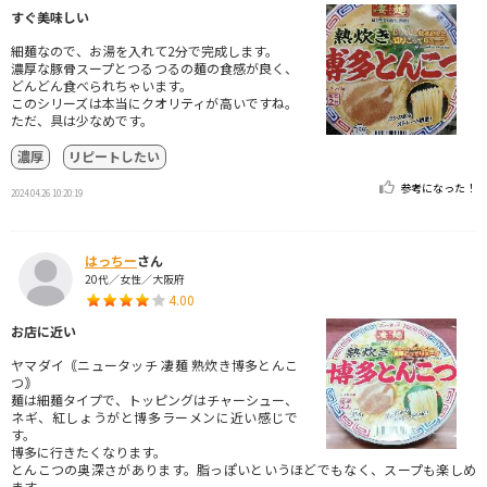
すぐ美味しい
細麺なので、お湯を入れて2分で完成します。
濃厚な豚骨スープとつるつるの麺の食感が良く、
どんどん食べられちゃいます。
このシリーズは本当にクオリティが高いですね。
ただ、具は少なめです。
濃厚
リピートしたい
参考になった！
2024.04.26 10:20:19
はっちー
さん
20代／女性／大阪府
4.00
お店に近い
ヤマダイ｟ニュータッチ 凄麺 熟炊き博多とんこ
つ｠
麺は細麺タイプで、トッピングはチャーシュー、
ネギ、紅しょうがと博多ラーメンに近い感じで
す。
博多に行きたくなります。
とんこつの奥深さがあります。脂っぽいというほどでもなく、スープも楽しめ
ます。