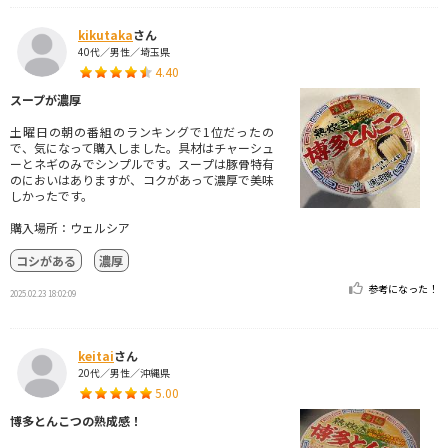
kikutaka
さん
40代／男性／埼玉県
4.40
スープが濃厚
土曜日の朝の番組のランキングで1位だったの
で、気になって購入しました。具材はチャーシュ
ーとネギのみでシンプルです。スープは豚骨特有
のにおいはありますが、コクがあって濃厚で美味
しかったです。
購入場所：ウェルシア
コシがある
濃厚
参考になった！
2025.02.23 18:02:09
keitai
さん
20代／男性／沖縄県
5.00
博多とんこつの熟成感！