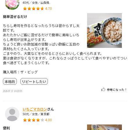
40代／女性／山梨県
4.70
簡単混ぜるだけ
ちらし寿司を作るとなったらうちは昔からすし太
郎です。
あたたかいご飯に混ぜるだけで簡単に美味しいち
らし寿司が出来上がります。
ちょうど良いお酢加減の甘酸っぱい酢飯に五目の
具材もたくさん入っています。
ごまやのり、大葉などをのせるとさらにおいしく食べられます。
夏は食欲がなくなりますが、これならさっぱりとしていて食べやすいのでつい
食べ過ぎてしまうくらいです。
購入場所：ザ・ビッグ
本格的
リピートしたい
参考になった！
2026.07.17 14:20:05
いちごマカロン
さん
50代／女性／東京都
4.00
便利