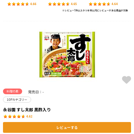
4.66
4.65
4.64
※レビュー7件以上かつ半年以内にレビューがある商品が対象
料理の素
発売日：-
10Pカテゴリー
永谷園 すし太郎 黒酢入り
4.62
レビューする