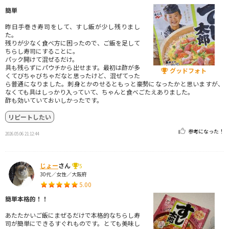
簡単
昨日手巻き寿司をして、すし飯が少し残りまし
た。
残りが少なく食べ方に困ったので、ご飯を足して
ちらし寿司にすることに。
パック開けて混ぜるだけ。
具も残らずにパウチから出せます。最初は酢が多
グッドフォト
くてびちゃびちゃだなと思ったけど、混ぜてった
ら普通になりました。刺身とかのせるともっと豪勢になったかと思いますが、
なくても具はしっかり入っていて、ちゃんと食べごたえありました。
酢も効いていておいしかったです。
リピートしたい
参考になった！
2026.05.06 21:12:44
じょー
さん
5
30代／女性／大阪府
5.00
簡単本格的！！
あたたかいご飯にまぜるだけで本格的なちらし寿
司が簡単にできるすぐれものです。とても美味し