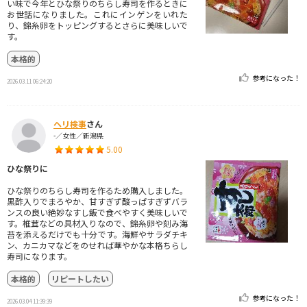
い味で今年とひな祭りのちらし寿司を作るときに
お世話になりました。これにインゲンをいれた
り、錦糸卵をトッピングするとさらに美味しいで
す。
本格的
参考になった！
2026.03.11 06:24:20
ヘリ検事
さん
-／女性／新潟県
5.00
ひな祭りに
ひな祭りのちらし寿司を作るため購入しました。
黒酢入りでまろやか、甘すぎず酸っぱすぎずバラ
ンスの良い絶妙なすし飯で食べやすく美味しいで
す。椎茸などの具材入りなので、錦糸卵や刻み海
苔を添えるだけでも十分です。海鮮やサラダチキ
ン、カニカマなどをのせれば華やかな本格ちらし
寿司になります。
本格的
リピートしたい
参考になった！
2026.03.04 11:39:39