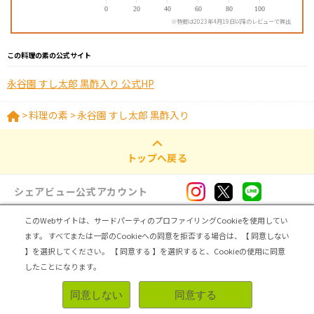
※特徴は2023年4月19日以降のレビューで算出
この料理の素の公式サイト
永谷園 すし太郎 黒酢入り 公式HP
>
料理の素
>
永谷園 すし太郎 黒酢入り
トップへ戻る
シェアビュー公式アカウント
このWebサイトは、サードパーティのプロファイリングCookieを使用してい
ログイン・新規登録
ます。
すべてまたは一部のCookieへの同意を拒否する場合は、【 同意しない
】を選択してください。
【 同意する 】を選択すると、Cookieの使用に同意
トップ
|
シェアビューとは
|
レビュアー向け シェアビューインタビュー
|
カテゴリ一覧
したことになります。
|
運営会社
|
個人情報の取扱いについて
|
利用規約
|
サイトマップ
同意しない
同意する
無料登録＆レビューで100ポイント
Copyright (C) ASMARQ Co.,Ltd. All Rights Reserved.