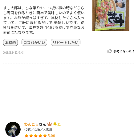
すし太郎は、ひな祭りや、お祝い事の時などちら
し寿司を作るときに簡単で美味しいのでよく使い
ます。お酢が酸っぱすぎず、具材もたくさん入っ
ていて、ご飯に混ぜるだけで 美味しいです。錦
糸卵を焼いて、海鮮を盛り付けるだけで立派なお
寿司にたなります。
本格的
コスパがいい
リピートしたい
参考になった！
2026.06.14 15:47:43
わんこ☆
さん
31
40代／女性／大阪府
5.00