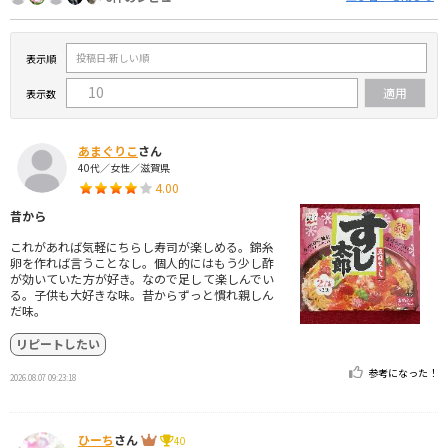
表示順
表示数
あまぐりこ
さん
40代／女性／滋賀県
4.00
昔から
これがあれば気軽にちらし寿司が楽しめる。錦糸
卵を作れば言うことなし。個人的にはもう少し酢
が効いていた方が好き。なので足して楽しんでい
る。子供も大好きな味。昔からずっと慣れ親しん
だ味。
リピートしたい
参考になった！
2026.08.07 09:23:18
ひーち
さん
40