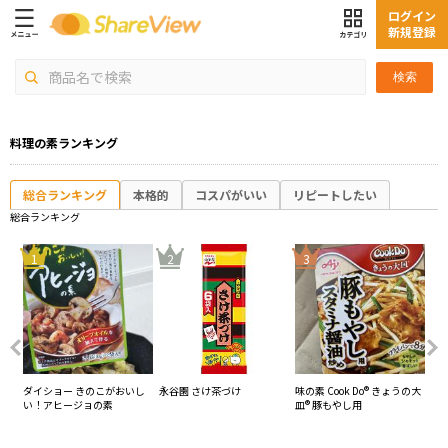
ログイン
新規登録
検索
料理の素ランキング
総合ランキング
本格的
コスパがいい
リピートしたい
総合ランキング
4
1
2
3
素
ダイショー きのこがおいし
永谷園 さけ茶づけ
味の素 Cook Do® きょうの大
キ
い！アヒージョの素
皿® 豚もやし用
お
の