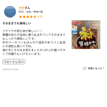
やや
さん
40代／女性／神奈川県
4.50
そのままでも美味しい
ツヤツヤの見た目が美しい～！
黒糖の甘さが生地に練り込まれていてそのままで
もしっかり美味しいです。
中のマーガリンもほんのり塩気がありパン生地
との相性も良いですね。
焼かずにそのまま頂きましたがふわふわ食べやす
くて何個でもいけちゃいます。
リピートしたい
参考になった！
2026.05.04 17:29:58