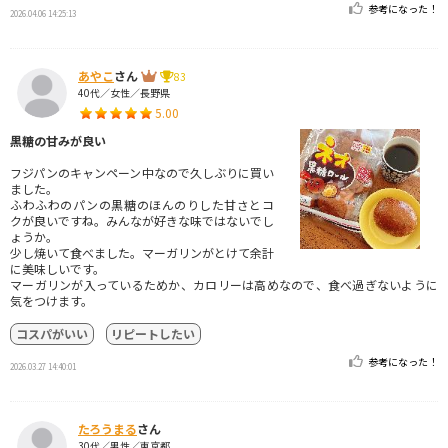
参考になった！
2026.04.06 14:25:13
あやこ
さん
83
40代／女性／長野県
5.00
黒糖の甘みが良い
フジパンのキャンペーン中なので久しぶりに買い
ました。
ふわふわのパンの黒糖のほんのりした甘さとコ
クが良いですね。みんなが好きな味ではないでし
ょうか。
少し焼いて食べました。マーガリンがとけて余計
に美味しいです。
マーガリンが入っているためか、カロリーは高めなので、食べ過ぎないように
気をつけます。
コスパがいい
リピートしたい
参考になった！
2026.03.27 14:40:01
たろうまる
さん
30代／男性／東京都