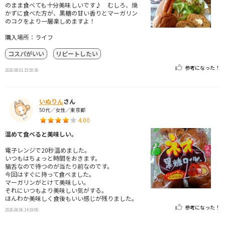
のまま食べても十分美味しいです♪ むしろ、焼
かずに食べた方が、黒糖の甘い香りとマーガリン
のコクをより一層楽しめますよ！
購入場所：ライフ
コスパがいい
リピートしたい
参考になった！
2026.08.01 15:50:36
いぬりん
さん
50代／女性／東京都
4.00
温めて食べると美味しい。
電子レンジで20秒温めました。
いつもはちょっと時間をおきます。
猫舌なので待つのが当たり前なのです。
今回はすぐに持って食べました。
マーガリンがとけて美味しい。
それにいつもより美味しい気がする。
ほんわか美味しく食後もいい感じが残りました。
参考になった！
2026.06.06 14:19:00