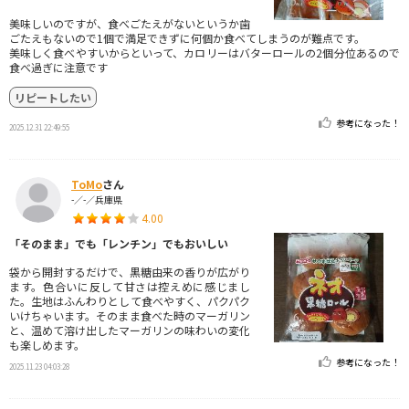
美味しいのですが、食べごたえがないというか歯
ごたえもないので1個で満足できずに何個か食べてしまうのが難点です。
美味しく食べやすいからといって、カロリーはバターロールの2個分位あるので
食べ過ぎに注意です
リピートしたい
参考になった！
2025.12.31 22:49:55
ToMo
さん
-／-／兵庫県
4.00
「そのまま」でも「レンチン」でもおいしい
袋から開封するだけで、黒糖由来の香りが広がり
ます。色合いに反して甘さは控えめに感じまし
た。生地はふんわりとして食べやすく、パクパク
いけちゃいます。そのまま食べた時のマーガリン
と、温めて溶け出したマーガリンの味わいの変化
も楽しめます。
参考になった！
2025.11.23 04:03:28