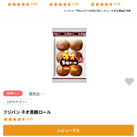
4.68
4.66
4.58
※レビュー7件以上かつ半年以内にレビューがある商品が対象
食事パン
発売日：-
10Pカテゴリー
フジパン ネオ黒糖ロール
4.31
レビューする