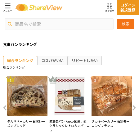
ログイン
新規登録
検索
食事パンランキング
総合ランキング
コスパがいい
リピートしたい
総合ランキング
4
1
2
3
ー
タカキベーカリー 石窯レー
敷島製パン Pasco 国産小麦
タカキベーカリー 石窯モー
タ
ズンブレッド
クラシックレトロカンパーニ
ニングフランス
ト
ュ