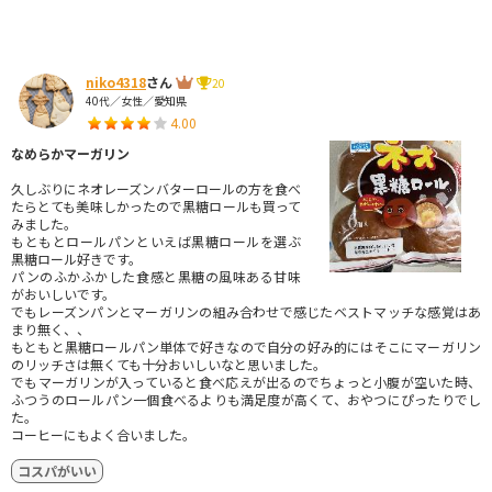
niko4318
さん
20
40代／女性／愛知県
4.00
なめらかマーガリン
久しぶりにネオレーズンバターロールの方を食べ
たらとても美味しかったので黒糖ロールも買って
みました。
もともとロールパンといえば黒糖ロールを選ぶ
黒糖ロール好きです。
パンのふかふかした食感と黒糖の風味ある甘味
がおいしいです。
でもレーズンパンとマーガリンの組み合わせで感じたベストマッチな感覚はあ
まり無く、、
もともと黒糖ロールパン単体で好きなので自分の好み的にはそこにマーガリン
のリッチさは無くても十分おいしいなと思いました。
でもマーガリンが入っていると食べ応えが出るのでちょっと小腹が空いた時、
ふつうのロールパン一個食べるよりも満足度が高くて、おやつにぴったりでし
た。
コーヒーにもよく合いました。
コスパがいい