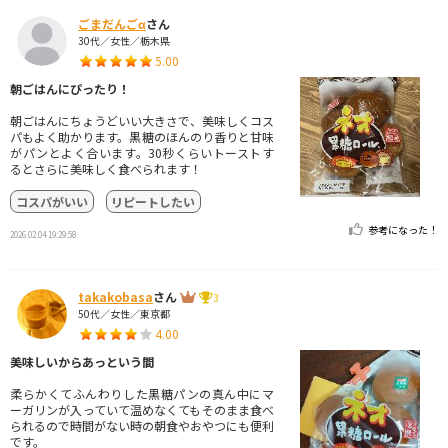
ごまだんごα
さん
30代／女性／栃木県
5.00
朝ごはんにぴったり！
朝ごはんにちょうどいい大きさで、美味しくコス
パもよく助かります。黒糖のほんのり香りと甘味
がパンとよく合います。30秒くらいトーストす
るとさらに美味しく食べられます！
コスパがいい
リピートしたい
参考になった！
2026.02.04 19:29:58
takakobasa
さん
3
50代／女性／東京都
4.00
美味しいからあっという間
柔らかくてふんわりした黒糖パンの真ん中にマ
ーガリンが入っていて温めなくてもそのまま食べ
られるので時間がない時の朝食やおやつにも便利
です。