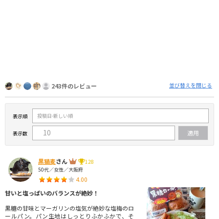
並び替えを閉じる
243件のレビュー
表示順
表示数
黒猫麦
さん
128
50代／女性／大阪府
4.00
甘いと塩っぱいのバランスが絶妙！
黒糖の甘味とマーガリンの塩気が絶妙な塩梅のロ
ールパン。パン生地はしっとりふかふかで、そ