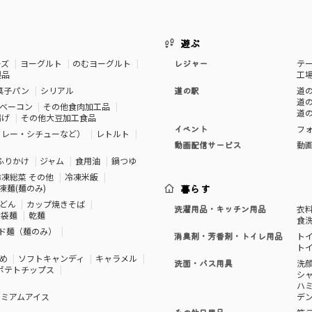
遊ぶ
ーズ
ヨーグルト
のむヨーグルト
レジャー
テ
製品
工
菓子パン
シリアル
道の駅
道の
道の
ベーコン
その他食肉加工品
道の
揚げ
その他大豆加工食品
イベント
フ
カレー・シチューなど）
レトルト
動画配信サービス
動
ふりかけ
ジャム
食用油
鍋つゆ
冷凍総菜 その他
冷凍米飯
凍麺(麺のみ)
暮らす
どん
カップ焼きそば
洗濯用品・キッチン用品
衣
袋麺
乾麺
食
ド麺（麺のみ）
消臭剤・芳香剤・トイレ用品
ト
ト
め
ソフトキャンディ
キャラメル
洗面・バス用具
洗
ポテトチップス
シ
ハ
レミアムアイス
デ