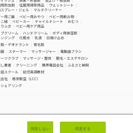
ティッシュ
消臭・芳香剤
虫よけ・殺虫剤
類用防虫剤
住居用掃除用品
ウェットシート
菌スプレー・ジェル
マルチクリーナー
ビー用ご飯
ベビー用おやつ
ベビー用飲み物
っこ紐
ベビーカー
チャイルドシート
おむつ
しりふき
ベビー用ケア用品
ップクリーム
ハンドクリーム
ボディ用保湿剤
レンジング
化粧水
乳液
日焼け止め
汗剤・デオドラント
育毛剤
顔器
スチーマー
マッサージャー
電動歯ブラシ
ポーツクラブ
マッサージ・整体
脱毛・エステサロン
越し業者
クリーニング
携帯電話会社
ふるさと納税
会話スクール
幼児英語教材
空会社
格安航空（LCC）
ーシェアリング
いについて
利用規約
サイトマップ
|
|
同意しない
同意する