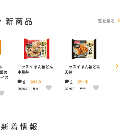
新商品
一覧を見る
は
ニッスイ まん福どん
ニッスイ まん福どん
ギンビス 
菜の
中華丼
天丼
子どうぶつ
ライス
ン風味
0
|
受付中
0
|
受付中
0
|
受付
2026.9.1
発売
2026.9.1
発売
2026.8.31
発
新着情報