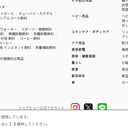
その他日用品
箱
衣
ラダ
除
ハイボール
チューハイ・カクテル
ベビー用品
ベ
ンアルコール飲料
抱
お
ウォーター
スポーツ・健康飲料
スキンケア・ボディケア
リ
飲料
無糖炭酸飲料
有糖炭酸飲料
ク
その他 飲料
コーヒー飲料
コーヒー
ケア用品
制
他 インスタント飲料
栄養補助飲料
美容家電
美
美容・健康施設
ス
の健康的な商品
暮らし
引
教育
英
航空会社
航
車
カ
シェアビュー公式アカウント
eを使用しています。
アー向け シェアビューインタビュー
カテゴリ一覧
運営会社
個人情報の取扱
|
|
|
しない 】を選択してください。