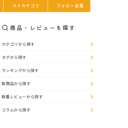
マイカテゴリ
フォロー会員
商品・レビューを探す
カテゴリから探す
5.00
タグから探す
高級感がある
ランキングから探す
ミルクチョコレートにキャラメルが入っていてとろ
島県
ける甘さで美味しかったです。岩塩も入っていてよ
新商品から探す
り甘さが引き立てられていました
チョコ・焼
キャラメル
新着レビューから探す
2026/08/07 10:54
10Pカテゴ
ロッテ プレミ
コラムから探す
ラメルミルク
20件のレビ