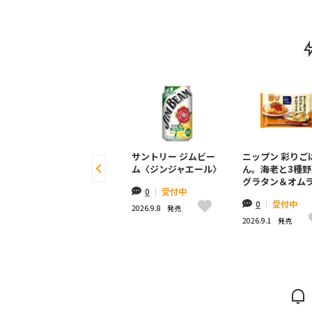
キリン 麒麟特製 完熟
サントリー ジムビー
ニップン 彩りご
梅干しサワー
ム〈ジンジャエール〉
ん。海老と3種野
グラタン＆オム
0
|
受付中
0
|
受付中
0
|
受付中
2026.8.25
発売
2026.9.8
発売
2026.9.1
発売