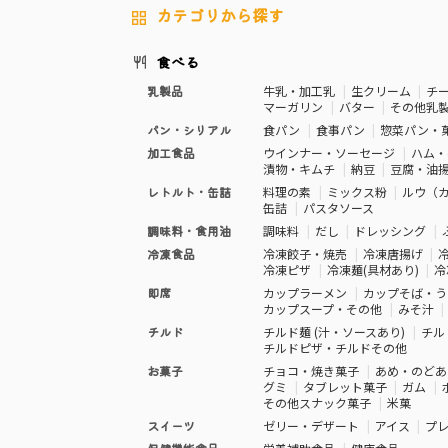
カテゴリから探す
食べる
乳製品
牛乳・加工乳
生クリーム
チ
マーガリン
バター
その他乳
パン・シリアル
食パン
食事パン
惣菜パン・
加工食品
ウインナー・ソーセージ
ハム・
漬物・キムチ
納豆
豆腐・油
レトルト・缶詰
料理の素
ミックス粉
ルウ（
缶詰
パスタソース
調味料・食用油
調味料
だし
ドレッシング
冷凍食品
冷凍餃子・焼売
冷凍唐揚げ
冷凍ピザ
冷凍麺(具材あり)
冷
即席
カップラーメン
カップそば・う
カップスープ・その他
みそ汁
チルド
チルド麺 (汁・ソースあり)
チル
チルドピザ・チルドその他
お菓子
チョコ・焼き菓子
あめ・のどあ
グミ
タブレット菓子
ガム
その他スナック菓子
米菓
スイーツ
ゼリー・デザート
アイス
プ