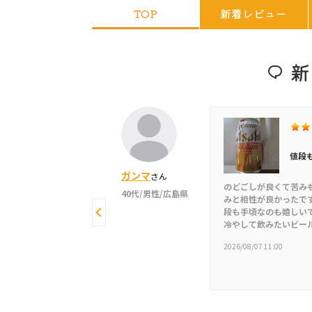
TOP
新着レビュー
値段
ガンマ
さん
のどごしが良くて苦み
4.50
40代/男性/広島県
みと相性が良かったで
段も手頃なのも嬉しい
その他スナック菓子
冷やして飲みたいビー
激辛・旨辛
10Pカテゴリー
2026/08/07 11:00
UHA味覚糖 激辛マーピー
1件のレビュー