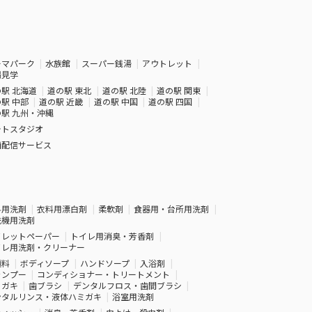
ーマパーク
水族館
スーパー銭湯
アウトレット
場見学
駅 北海道
道の駅 東北
道の駅 北陸
道の駅 関東
駅 中部
道の駅 近畿
道の駅 中国
道の駅 四国
駅 九州・沖縄
ォトスタジオ
画配信サービス
料用洗剤
衣料用漂白剤
柔軟剤
食器用・台所用洗剤
洗機用洗剤
イレットペーパー
トイレ用消臭・芳香剤
イレ用洗剤・クリーナー
顔料
ボディソープ
ハンドソープ
入浴剤
ャンプー
コンディショナー・トリートメント
ミガキ
歯ブラシ
デンタルフロス・歯間ブラシ
ンタルリンス・液体ハミガキ
浴室用洗剤