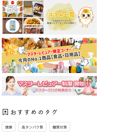
白いたべっ
クラシエ マー＆ミー
カゴメ 野菜生活100
カゴメ
 モンブラ
トリートメント ボデ
贅沢仕立てのぶどう
長野シ
ィミルクローション
ミックス
ットミ
中
0
|
受付中
0
|
受付中
0
|
売
2026.8.28
発売
2026.8.25
発売
2026.8.
おすすめのタグ
健康
高タンパク質
糖質対策