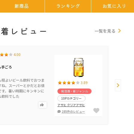
新商品
ランキング
お気に入り
新着レビュー
一覧を見る
4.00
も手ごろ
ガンマ
さん
も程よいビール飲料でおつま
3.89
40代/男性/広
すね。スーパーとかだとお値
です。暑い時期にキンキンに
発泡酒・新ジャンル
ル飲料でした
10Pカテゴリー
アサヒ クリアアサヒ
285件のレビュー