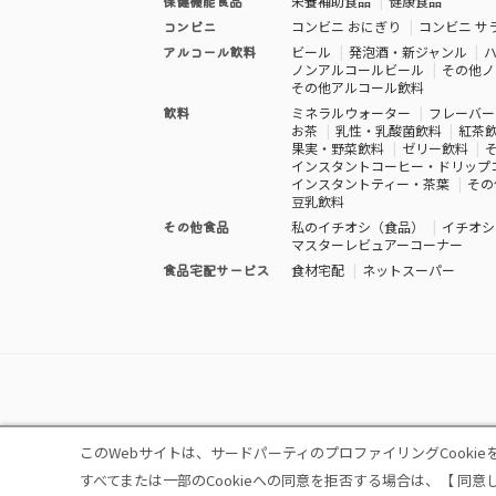
保健機能食品
栄養補助食品
健康食品
コンビニ
コンビニ おにぎり
コンビニ サ
アルコール飲料
ビール
発泡酒・新ジャンル
ノンアルコールビール
その他ノ
その他アルコール飲料
飲料
ミネラルウォーター
フレーバー
お茶
乳性・乳酸菌飲料
紅茶
果実・野菜飲料
ゼリー飲料
インスタントコーヒー・ドリップ
インスタントティー・茶葉
その
豆乳飲料
その他食品
私のイチオシ（食品）
イチオシ
マスターレビュアーコーナー
食品宅配サービス
食材宅配
ネットスーパー
このWebサイトは、サードパーティのプロファイリングCooki
トップ
シェアビューとは
レビュ
|
|
すべてまたは一部のCookieへの同意を拒否する場合は、【 同意