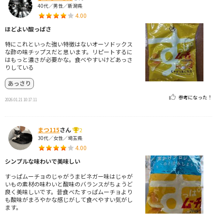
40代／男性／新潟県
4.00
ほどよい酸っぱさ
特にこれといった強い特徴はないオーソドックス
な酢の味チップスだと思います。リピートするに
はもっと濃さが必要かな。食べやすいけどあっさ
りしている
あっさり
参考になった！
2026.01.21 10:17:11
まつ115
さん
2
30代／女性／埼玉県
4.00
シンプルな味わいで美味しい
すっぱムーチョのじゃがうまビネガー味はじゃが
いもの素材の味わいと酸味のバランスがちょうど
良く美味しいです。昔食べたすっぱムーチョより
も酸味がまろやかな感じがして食べやすい気がし
ます。