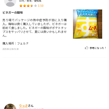
50代／男性／愛知県
3.50
ビネガーの酸味
売り場でパッケージの熱中症予防が目に入り購
入。梅味は良く購入していましたが、ビネガーは
初めて食しました。ビネガーの酸味がポテトチッ
プスをサッパリさせて、夏には良いかもしれませ
ん。
購入場所：フェルナ
参考になった！
2025.08.12 06:51:38
りっさ
さん