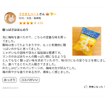
うさぎとハート
さん
44
50代／女性／長崎県
4.00
酸っぱさはほんのり
先に梅味を食べたので、こちらの定番な味を買っ
てました。
酸味は思ってたよりまろやか、もっと刺激的に酸
っぱいのかなと思ってました。
じゃがいもの旨味や甘みと塩加減は普通です。
マンガのおばあちゃんの酸っぱい顔になるような
とんでもなく酸っぱい味を求めていたので、味付けにもの足りなさを感じまし
た。食べてるとだんだん飽きてきました。
わたしはピンクのパッケージの、梅味の方が好みでした。
梅の爽やかな香りがある方が、美味しく感じました。
あっさり
コスパがいい
参考になった！
2026.05.03 21:15:17