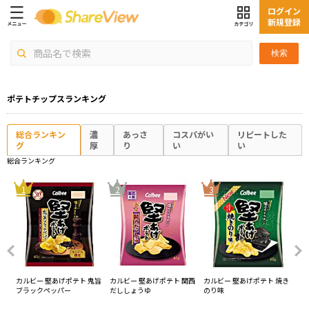
ログイン
新規登録
検索
ポテトチップスランキング
総合ランキン
濃
あっさ
コスパがい
リピートした
グ
厚
り
い
い
総合ランキング
4
1
2
3
 コ
カルビー 堅あげポテト 鬼旨
カルビー 堅あげポテト 関西
カルビー 堅あげポテト 焼き
湖
ブラックペッパー
だししょうゆ
のり味
こ