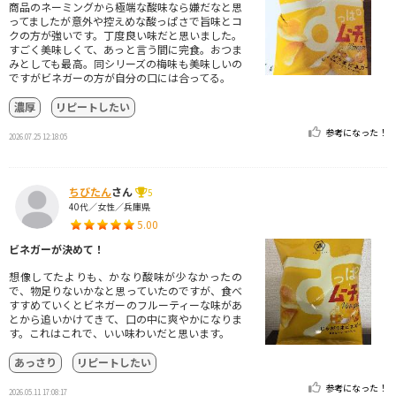
商品のネーミングから極端な酸味なら嫌だなと思
ってましたが意外や控えめな酸っぱさで旨味とコ
クの方が強いです。丁度良い味だと思いました。
すごく美味しくて、あっと言う間に完食。おつま
みとしても最高。同シリーズの梅味も美味しいの
ですがビネガーの方が自分の口には合ってる。
濃厚
リピートしたい
参考になった！
2026.07.25 12:18:05
ちびたん
さん
5
40代／女性／兵庫県
5.00
ビネガーが決めて！
想像してたよりも、かなり酸味が少なかったの
で、物足りないかなと思っていたのですが、食べ
すすめていくとビネガーのフルーティーな味があ
とから追いかけてきて、口の中に爽やかになりま
す。これはこれで、いい味わいだと思います。
あっさり
リピートしたい
参考になった！
2026.05.11 17:08:17