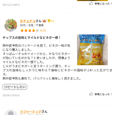
参考になった！
2025.12.22 14:08:23
おチョチョ
さん
46
50代／女性／千葉県
4.10
チップスの旨味とマイルドなビネガー感！
熱中症予防のパッケージを見て、ビネガー味が気
になり購入しました。
すっぱムーチョのイメージから、かなりビネガー
が効いているのかな？と思いましたが、想像より
マイルドなビネガー感でした。
じゃがうまビネガーと言うネーミング通り、チッ
プスの旨味もしっかりと味わえて後味にビネガーの風味がふわっと広がりま
す。
熱中症予防も兼ねて、パリパリっと美味しく頂きました。
リピートしたい
参考になった！
2025.08.17 00:50:43
ドジャードック
さん