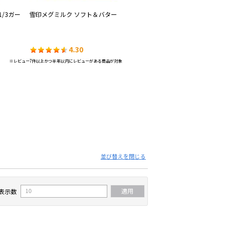
1/3ガー
雪印メグミルク ソフト＆バター
雪印メグミルク ネオソフト コク
雪
のあるバター風味
リ
4.30
4.22
※レビュー7件以上かつ半年以内にレビューがある商品が対象
並び替えを閉じる
表示数