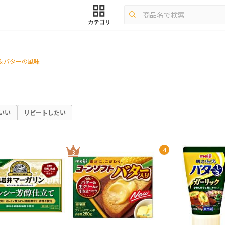
ブ＆バターの風味
いい
リピートしたい
4
3