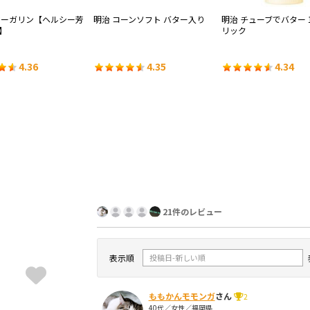
マーガリン【ヘルシー芳
明治 コーンソフト バター入り
明治 チューブでバター 
】
リック
4.36
4.35
4.34
21件のレビュー
表示順
ももかんモモンガ
さん
2
40代／女性／福岡県