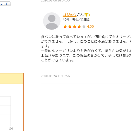
ゴジュウ
さん
4
40代／男性／兵庫県
4.00
食パンに塗って食べていますが、何回食べてもオリーブ
ができません。しかし、このことに不満はありません。
ます。
一般的なマーガリンよりも色が白くて、柔らかい気がし
上品さがあります。この製品のおかげで、少しだけ贅沢
ことができています。
2020.06.24 11:10:56