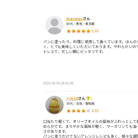
macmac
さん
40代／男性／東京都
5.00
パンに塗ったり、料理に使用して食べています。ほんの
く、とても美味しくいただいております。やわらかいの
トレスで、忙しい朝にピッタリです。
2020.04.05 18:51:06
ハル10
さん
2
30代／女性／愛知県
4.00
口当たり軽くて、オリーブオイルの風味がふわっとして
めらかです。まろやかな風味が軽く、マーガリンでも油
さがあります。
パンに使うだけでないアレンジレシピも多く、様々な調