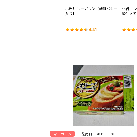
ハー
明治 チューブでチーズブレンド
小岩井 マーガリン【醗酵バター
小岩井 
入り】
醇仕立て
4.01
4.41
マーガリン
発売日：2019.03.01