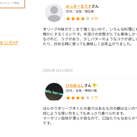
降のレビューで算出
みっきーまうす
さん
30代／女性／埼玉県
4.00
オリーブの味がそこまで強くないので、いろんな料理に
微かにするくらいです。半溶けの状態がとても美味しか
るけれど、コクがあり、少しバターのようなコクが欲し
 公式HP
たり、炒める時に使っても美味しく出来上がりました。
2020.06.19 21:38:23
ひのあらし
さん
1
20代／女性／神奈川県
3.75
ほんのりオリーブオイルの香りはあるものの癖はないの
同じような使い方をしてもあっさり食べられます。
マーガリン自体が柔らか目なので、口当たりもなめらか
です。