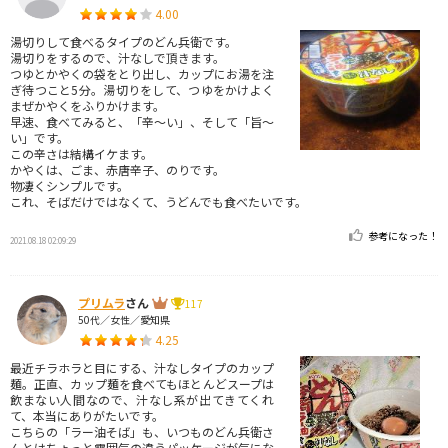
4.00
湯切りして食べるタイプのどん兵衛です。
湯切りをするので、汁なしで頂きます。
つゆとかやくの袋をとり出し、カップにお湯を注
ぎ待つこと5分。湯切りをして、つゆをかけよく
まぜかやくをふりかけます。
早速、食べてみると、「辛～い」、そして「旨～
い」です。
この辛さは結構イケます。
かやくは、ごま、赤唐辛子、のりです。
物凄くシンプルです。
これ、そばだけではなくて、うどんでも食べたいです。
参考になった！
2021.08.18 02:09:29
プリムラ
さん
117
50代／女性／愛知県
4.25
最近チラホラと目にする、汁なしタイプのカップ
麺。正直、カップ麺を食べてもほとんどスープは
飲まない人間なので、汁なし系が出てきてくれ
て、本当にありがたいです。
こちらの「ラー油そば」も、いつものどん兵衛さ
んとはちょっと雰囲気の違うパッケージが気にな