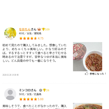
なおたん
さん
109
40代／女性／愛知県
4.75
初めて見たので購入してみました。想像していた
より、めちゃくちゃ美味しい。かなり好みのそ
ば。するするっとすすって食べると辛さでむせる
時あるので注意ですが、甘辛なつゆが本当に美味
しい。どん兵衛の中でも一番になりそう。
参考になった！
2020.02.28 14:38:48
ミンコロさん
26
50代／女性／広島県
5.00
美味しそうで、食べたことがなかったので、購入