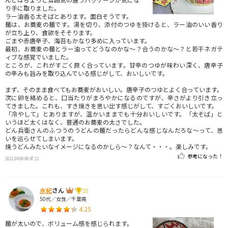
り手に取りました。
ラー油香る太そばとあります。面白そうです。
麺は、お蕎麦の麺です。湯を切り、添付のつゆを掛けると、ラー油のいい香り
が立ち上り、食欲をそそります。
ごまや赤唐辛子、海苔もかなり多めに入っています。
最初、お蕎麦の麺とラー油ってどうなのかな～？合うのかな～？と若干ネガテ
ィブな感覚でいました。
ところが、これがすごく良く合っています。甘辛のつゆが味わい深く、唐辛子
の辛みも旨みを取り込んでいる感じがして、おいしいです。
まず、そのまま食べてもお蕎麦がおいしい。唐辛子のつゆとよく合っています。
次に卵を絡めると、口当たりがまろやかになるのですが、辛さがより引き立っ
てきました。これも、すき焼きを思い出す感じがして、すごくおいしいです。
「冷やして」とありますが、温かいままでも十分おいしいです。「太そば」と
いうほど太くはなく、普通のお蕎麦の太さでした。
どん兵衛さんのふつうのうどんの麺だったらどんな感じなんだろな～って、思
いを巡らせてしまいます。
焼うどんみたいなイメージになるのかしら～？なんて・・・。楽しみです。
参考になった！
2021.04.08 08:47:11
水紀
さん
25
50代／女性／千葉県
4.25
麺が太いので、ボリューム感を感じられます。