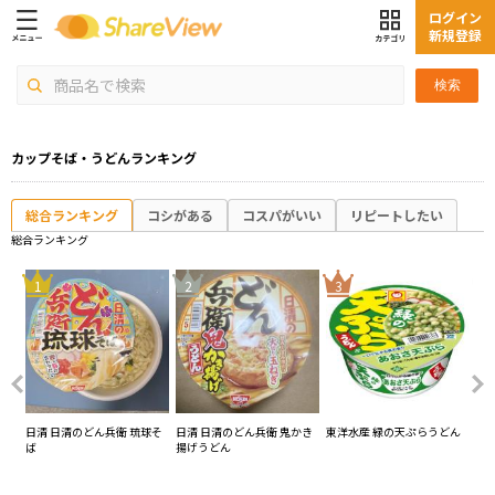
ログイン
新規登録
検索
カップそば・うどんランキング
総合ランキング
コシがある
コスパがいい
リピートしたい
総合ランキング
4
1
2
3
いき
日清 日清のどん兵衛 琉球そ
日清 日清のどん兵衛 鬼かき
東洋水産 緑の天ぷらうどん
日
げ
ば
揚げうどん
うど