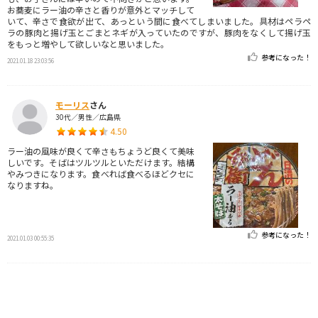
お蕎麦にラー油の辛さと香りが意外とマッチして
いて、辛さで食欲が出て、あっという間に食べてしまいました。具材はペラペ
ラの豚肉と揚げ玉とごまとネギが入っていたのですが、豚肉をなくして揚げ玉
をもっと増やして欲しいなと思いました。
参考になった！
2021.01.18 23:03:56
モーリス
さん
30代／男性／広島県
4.50
ラー油の風味が良くて辛さもちょうど良くて美味
しいです。そばはツルツルといただけます。結構
やみつきになります。食べれば食べるほどクセに
なりますね。
参考になった！
2021.01.03 00:55:35