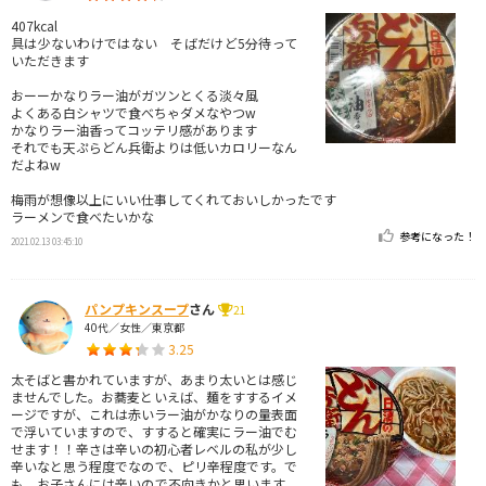
407kcal
具は少ないわけではない そばだけど5分待って
いただきます
おーーかなりラー油がガツンとくる淡々風
よくある白シャツで食べちゃダメなやつw
かなりラー油香ってコッテリ感があります
それでも天ぷらどん兵衛よりは低いカロリーなん
だよねw
梅雨が想像以上にいい仕事してくれておいしかったです
ラーメンで食べたいかな
参考になった！
2021.02.13 03:45:10
パンプキンスープ
さん
21
40代／女性／東京都
3.25
太そばと書かれていますが、あまり太いとは感じ
ませんでした。お蕎麦といえば、麺をすするイメ
ージですが、これは赤いラー油がかなりの量表面
で浮いていますので、すすると確実にラー油でむ
せます！！辛さは辛いの初心者レベルの私が少し
辛いなと思う程度でなので、ピリ辛程度です。で
も、お子さんには辛いので不向きかと思います。