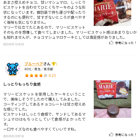
あまさ控えめチョコ、甘いマシュマロ、しっとり
ビスケットを合わせてひとくちケーキのような形
状になっています。個包装で持ち運びや配ったり
するのにも便利で、甘すぎないところが食べやす
く後味も気になりません。
マリーで仕立てたとあるので、マリービスケット
そのものを想像して食べてしまいました。マリービスケット感はあまりないか
も知れませんが、チョコマシュマロケーキとしては満足感がありました。
参考になった！
2023.03.07 13:41:53
ブルーベア
さん
1
40代／男性／東京都
4.25
しっとりもっちり食感
マリービスケットを使用したケーキということ
で、美味しそうでしたので購入してみました。
コーティングしてあるチョコレートは甘さ控えめ
な感じでした。
ビスケットはしっとり食感で、サンドしてあるマ
シュマロはもちっとしていて食感がよかったで
す。
一口サイズなのも食べやすくていいですね。
参考になった！
2023.03.02 23:07:41