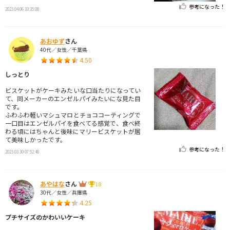
参考になった！
2023.04.06 10:35:08
あおゆず
さん
40代／女性／千葉県
4.50
しっとり
ビスケットがケーキみたいな口当たりになってい
て、同メーカーのエンゼルパイみたいにな見た目
です。
ふわふわ軽いマシュマロとチョココーティングで
一口目はエンゼルパイを食べてる感覚で、食べ終
わる頃にはちゃんと後味にマリービスケットが居
て美味しかったです。
参考になった！
2023.03.30 07:52:48
あやはな
さん
18
30代／女性／兵庫県
4.25
プチサイズのかわいいケーキ