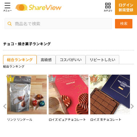
ログイン
新規登録
検索
チョコ・焼き菓子ランキング
総合ランキング
高級感
コスパがいい
リピートしたい
総合ランキング
4
1
2
3
プレ
リンツ リンドール
ロイズ ピュアチョコレート
ロイズ 生チョコレート
ロ
リ
ジ