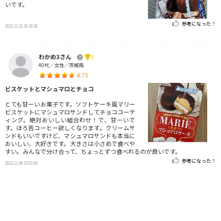
いです。
参考になった！
2022.11.22 10:36:26
わかめ3さん
1
40代／女性／茨城県
4.75
ビスケットとマシュマロとチョコ
とても甘ーいお菓子です。ソフトケーキ風マリー
ビスケットにマシュマロサンドしてチョココーテ
ィング。絶対おいしい組合わせ！で、甘ーいで
す。ほろ苦コーヒー欲しくなります。クリームサ
ンドもいいですけど、マシュマロサンドも本当に
おいしい、大好きです。大きさは小さめで食べや
すい。みんなで分け合って、ちょっとずつ食べれるのが良いです。
参考になった！
2022.11.09 15:01:00