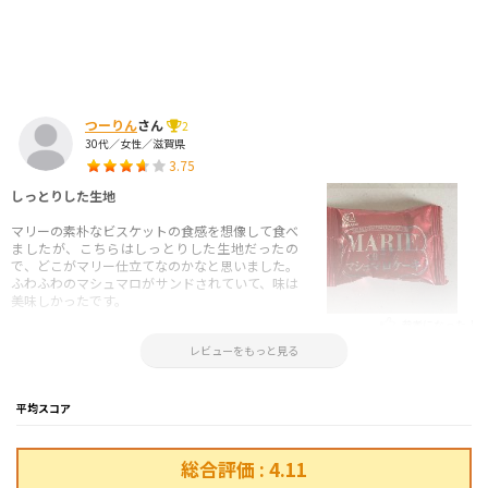
つーりん
さん
2
30代／女性／滋賀県
3.75
しっとりした生地
マリーの素朴なビスケットの食感を想像して食べ
ましたが、こちらはしっとりした生地だったの
で、どこがマリー仕立てなのかなと思いました。
ふわふわのマシュマロがサンドされていて、味は
美味しかったです。
参考になった！
2022.10.31 14:14:16
レビューをもっと見る
平均スコア
総合評価 : 4.11