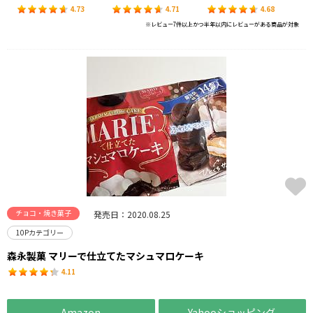
4.73
4.71
4.68
※レビュー7件以上かつ半年以内にレビューがある商品が対象
チョコ・焼き菓子
発売日：2020.08.25
10Pカテゴリー
森永製菓 マリーで仕立てたマシュマロケーキ
4.11
Amazon
Yahooショッピング