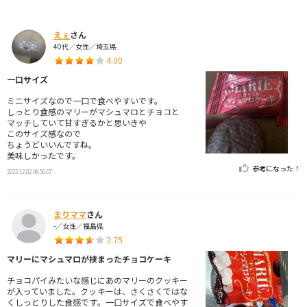
えぇ
さん
40代／女性／埼玉県
4.00
一口サイズ
ミニサイズなので一口で食べやすいです。
しっとり食感のマリーがマシュマロとチョコと
マッチしていて甘すぎるかと思いきや
このサイズ感なので
ちょうどいいんですね。
美味しかったです。
参考になった！
2022.12.02 06:50:07
まりママ
さん
-／女性／福島県
3.75
マリーにマシュマロが挟まったチョコケーキ
チョコパイみたいな感じにあのマリーのクッキー
が入っていました。クッキーは、さくさくではな
くしっとりした食感です。一口サイズで食べやす