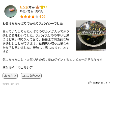
リンド
さん
16
40代／男性／愛知県
4.00
わ負けたたっぷりでかなりスパイシーでした
思っていたよりもたっぷりのワカメが入っており
楽しめる味わいでした。スパイスはやや辛いと思
うほど思い切り入っており、最後まで刺激的な味
を楽しむことができます。結構思い切った量なの
かな？と思いました。美味しく楽しめます。おす
すめ！
気になったこと・お気づきの点：※ログインするとレビューが見られます
購入場所：ウェルシア
あっさり
コスパがいい
参考になった！
2024.09.13 23:19:32