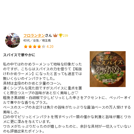
フロランタン
さん
239
40代／女性／埼玉県
4.20
スパイスで華やかに
私の中ではわかめラーメンって地味な印象だった
のですが、こちらはスパイスの力を借りて【垢抜
けわかめラーメン】になったと言っても過言では
無いくらいのインパクトでした。
具材は主役のわかめと少量のコーン。
凄くシンプルな見た目ですがスパイスに重点を置
くと際立つスープの旨味があと引く美味しさ♡
粗挽き黒胡椒・白胡椒で少しピリっとした辛さをアクセントに、ペッパーオイ
ルで華やかな香りもプラス。
ベースのスープのお出汁は魚介の旨味がたっぷりな醤油ベースの万人受けする
美味しさ。
口の中でピリっとインパクトを残すペッパー類の僅かな刺激と旨味が麺とワカ
メに更に深みを与えています。
ワカメがたっぷりだったのが嬉しかったのと、余計な具材が一切入っていない
のも評価出来たポイント。