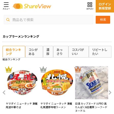
ログイン
新規登録
検索
カップラーメンランキング
総合ランキ
コシが
濃
あっ
コスパが
リピートし
ング
ある
厚
さり
いい
たい
総合ランキング
4
1
2
3
凄麺
ヤマダイ ニュータッチ 凄麺
ヤマダイ ニュータッチ 凄麺
日清 カップヌードルPRO 高
エ
尾道中華そば
札幌濃厚味噌ラーメン
たんぱく&低糖質 シーフード
プ1
ヌードル