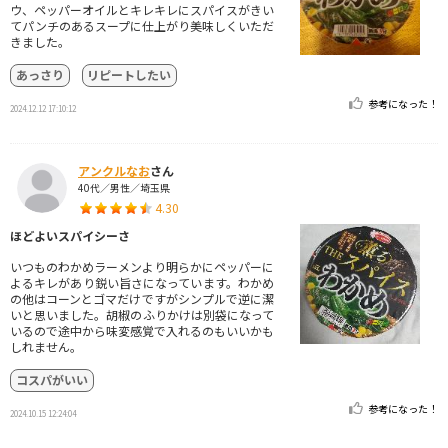
ウ、ペッパーオイルとキレキレにスパイスがきい
てパンチのあるスープに仕上がり美味しくいただ
きました。
あっさり
リピートしたい
参考になった！
2024.12.12 17:10:12
アンクルなお
さん
40代／男性／埼玉県
4.30
ほどよいスパイシーさ
いつものわかめラーメンより明らかにペッパーに
よるキレがあり鋭い旨さになっています。わかめ
の他はコーンとゴマだけですがシンプルで逆に潔
いと思いました。胡椒のふりかけは別袋になって
いるので途中から味変感覚で入れるのもいいかも
しれません。
コスパがいい
参考になった！
2024.10.15 12:24:04