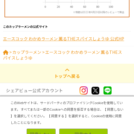
※特徴は2023年4月19日以降のレビューで算出
このカップラーメンの公式サイト
エースコック わかめラーメン 薫るTHEスパイスしょうゆ 公式HP
>
カップラーメン
>
エースコック わかめラーメン 薫るTHEス
パイスしょうゆ
トップへ戻る
シェアビュー公式アカウント
このWebサイトは、サードパーティのプロファイリングCookieを使用してい
ログイン・新規登録
ます。
すべてまたは一部のCookieへの同意を拒否する場合は、【 同意しない
】を選択してください。
【 同意する 】を選択すると、Cookieの使用に同意
トップ
|
シェアビューとは
|
レビュアー向け シェアビューインタビュー
|
カテゴリ一覧
したことになります。
|
運営会社
|
個人情報の取扱いについて
|
利用規約
|
サイトマップ