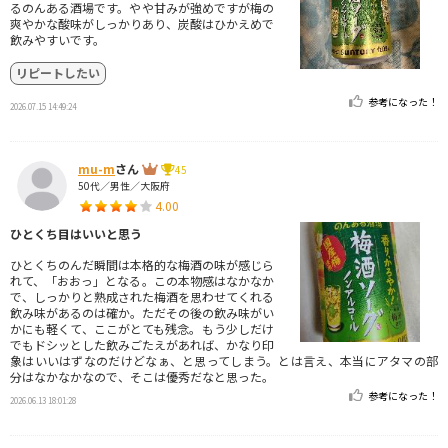
るのんある酒場です。やや甘みが強めですが梅の
爽やかな酸味がしっかりあり、炭酸はひかえめで
飲みやすいです。
リピートしたい
参考になった！
2026.07.15 14:49:24
mu-m
さん
45
50代／男性／大阪府
4.00
ひとくち目はいいと思う
ひとくちのんだ瞬間は本格的な梅酒の味が感じら
れて、「おおっ」となる。この本物感はなかなか
で、しっかりと熟成された梅酒を思わせてくれる
飲み味があるのは確か。ただその後の飲み味がい
かにも軽くて、ここがとても残念。もう少しだけ
でもドシッとした飲みごたえがあれば、かなり印
象はいいはずなのだけどなぁ、と思ってしまう。とは言え、本当にアタマの部
分はなかなかなので、そこは優秀だなと思った。
参考になった！
2026.06.13 18:01:28