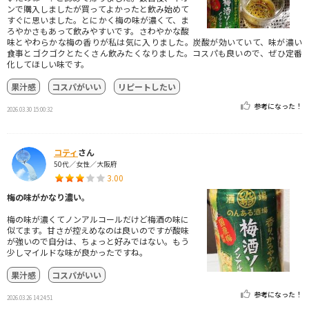
ンで購入しましたが買ってよかったと飲み始めて
すぐに思いました。とにかく梅の味が濃くて、ま
ろやかさもあって飲みやすいです。さわやかな酸
味とやわらかな梅の香りが私は気に入りました。炭酸が効いていて、味が濃い
食事とゴクゴクとたくさん飲みたくなりました。コスパも良いので、ぜひ定番
化してほしい味です。
果汁感
コスパがいい
リピートしたい
参考になった！
2026.03.30 15:00:32
コティ
さん
50代／女性／大阪府
3.00
梅の味がかなり濃い。
梅の味が濃くてノンアルコールだけど梅酒の味に
似てます。甘さが控えめなのは良いのですが酸味
が強いので自分は、ちょっと好みではない。もう
少しマイルドな味が良かったですね。
果汁感
コスパがいい
参考になった！
2026.03.26 14:24:51