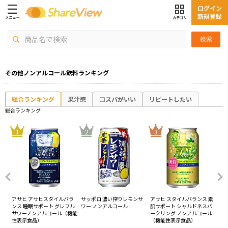
ログイン
新規登録
検索
その他ノンアルコール飲料ランキング
総合ランキング
果汁感
コスパがいい
リピートしたい
総合ランキング
4
1
2
3
 赤
アサヒ アサヒスタイルバラ
サッポロ 濃い搾りレモンサ
アサヒ スタイルバランス 素
ア
ン
ンス 睡眠サポート グレフル
ワー ノンアルコール
肌サポート シャルドネスパ
肌
サワーノンアルコール（機能
ークリング ノンアルコール
ク
性表示食品）
（機能性表示食品）
（