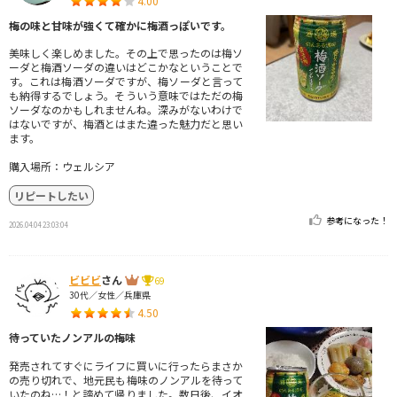
4.00
梅の味と甘味が強くて確かに梅酒っぽいです。
美味しく楽しめました。その上で思ったのは梅ソ
ーダと梅酒ソーダの違いはどこかなということで
す。これは梅酒ソーダですが、梅ソーダと言って
も納得するでしょう。そういう意味ではただの梅
ソーダなのかもしれませんね。深みがないわけで
はないですが、梅酒とはまた違った魅力だと思い
ます。
購入場所：ウェルシア
リピートしたい
参考になった！
2026.04.04 23:03:04
ビビビ
さん
69
30代／女性／兵庫県
4.50
待っていたノンアルの梅味
発売されてすぐにライフに買いに行ったらまさか
の売り切れで、地元民も梅味のノンアルを待って
いたのね…！と諦めて帰りました。数日後、イオ