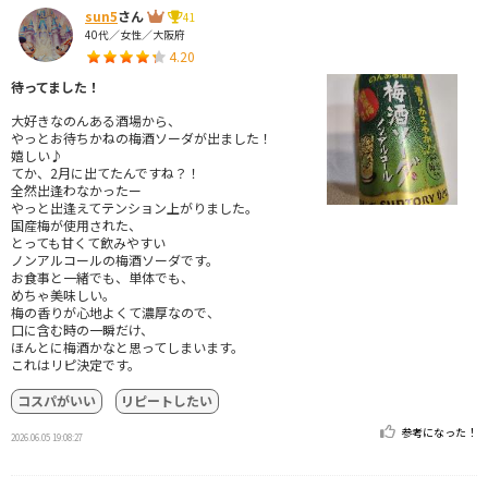
sun5
さん
41
40代／女性／大阪府
4.20
待ってました！
大好きなのんある酒場から、
やっとお待ちかねの梅酒ソーダが出ました！
嬉しい♪
てか、2月に出てたんですね？！
全然出逢わなかったー
やっと出逢えてテンション上がりました。
国産梅が使用された、
とっても甘くて飲みやすい
ノンアルコールの梅酒ソーダです。
お食事と一緒でも、単体でも、
めちゃ美味しい。
梅の香りが心地よくて濃厚なので、
口に含む時の一瞬だけ、
ほんとに梅酒かなと思ってしまいます。
これはリピ決定です。
コスパがいい
リピートしたい
参考になった！
2026.06.05 19:08:27