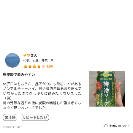
やや
さん
40代／女性／神奈川県
4.00
微炭酸で飲みやすい
休肝日はもちろん、昼下がりにも飲むことがある
ノンアルチューハイ、最近梅酒自体あまり飲んで
いなかったので久しぶりに飲みたくなりました
（笑）
梅の芳醇な香りの後に炭酸の喉越しが強すぎずち
ょうど良いおいしさでした。
果汁感
リピートしたい
参考になった！
2026.05.24 17:48:31