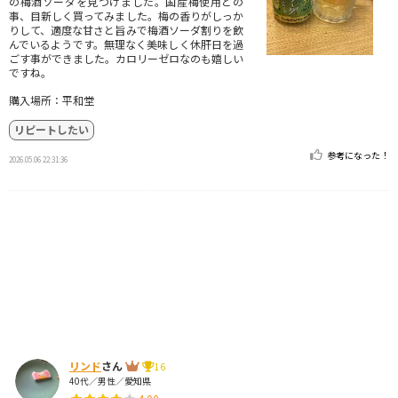
の梅酒ソーダを見つけました。国産梅使用との
事、目新しく買ってみました。梅の香りがしっか
りして、適度な甘さと旨みで梅酒ソーダ割りを飲
んでいるようです。無理なく美味しく休肝日を過
ごす事ができました。カロリーゼロなのも嬉しい
ですね。
購入場所：平和堂
リピートしたい
参考になった！
2026.05.06 22:31:36
リンド
さん
16
40代／男性／愛知県