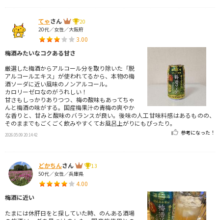
てゃ
さん
20
20代／女性／大阪府
3.00
梅酒みたいなコクある甘さ
厳選した梅酒からアルコール分を取り除いた「脱
アルコールエキス」が使われてるから、本物の梅
酒ソーダに近い風味のノンアルコール。
カロリーゼロなのがうれしい！
甘さもしっかりありつつ、梅の酸味もあってちゃ
んと梅酒の味がする。国産梅果汁の青梅の爽やか
な香りと、甘みと酸味のバランスが良い。後味の人工甘味料感はあるものの、
そのままでもごくごく飲みやすくてお風呂上がりにもぴったり。
参考になった！
2026.05.09 20:14:42
どかちん
さん
13
50代／女性／兵庫県
4.00
梅酒に近い
たまには休肝日をと探していた時、のんある酒場