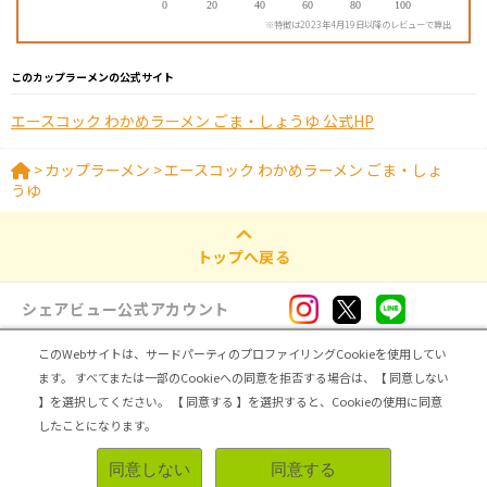
※特徴は2023年4月19日以降のレビューで算出
このカップラーメンの公式サイト
エースコック わかめラーメン ごま・しょうゆ 公式HP
>
カップラーメン
>
エースコック わかめラーメン ごま・しょ
うゆ
トップへ戻る
シェアビュー公式アカウント
このWebサイトは、サードパーティのプロファイリングCookieを使用してい
ログイン・新規登録
ます。
すべてまたは一部のCookieへの同意を拒否する場合は、【 同意しない
】を選択してください。
【 同意する 】を選択すると、Cookieの使用に同意
トップ
|
シェアビューとは
|
レビュアー向け シェアビューインタビュー
|
カテゴリ一覧
したことになります。
|
運営会社
|
個人情報の取扱いについて
|
利用規約
|
サイトマップ
同意しない
同意する
無料登録＆レビューで100ポイント
Copyright (C) ASMARQ Co.,Ltd. All Rights Reserved.