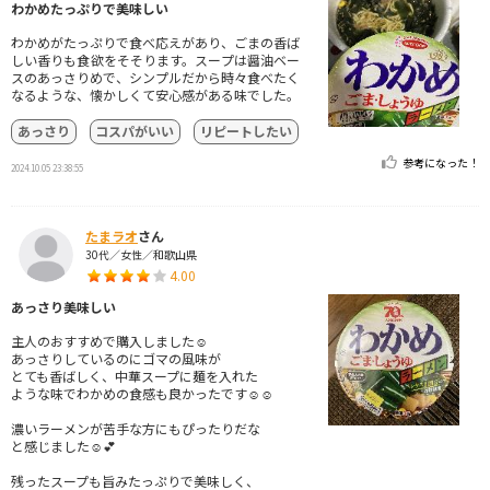
わかめたっぷりで美味しい
わかめがたっぷりで食べ応えがあり、ごまの香ば
しい香りも食欲をそそります。スープは醤油ベー
スのあっさりめで、シンプルだから時々食べたく
なるような、懐かしくて安心感がある味でした。
あっさり
コスパがいい
リピートしたい
参考になった！
2024.10.05 23:38:55
たまラオ
さん
30代／女性／和歌山県
4.00
あっさり美味しい
主人のおすすめで購入しました☺️
あっさりしているのにゴマの風味が
とても香ばしく、中華スープに麺を入れた
ような味でわかめの食感も良かったです☺️☺️
濃いラーメンが苦手な方にもぴったりだな
と感じました☺️💕
残ったスープも旨みたっぷりで美味しく、