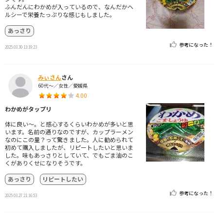
ふんだんにわかめが入っているので、なんだかヘ
ルシーで栄養たっぷりな感じもしました。
あっさり
参考になった！
2025.03.30 13:19:23
みぃさん
さん
60代～／女性／愛媛県
4.00
わかめがタップリ
体に良い～。と感心するくらいわかめが多いと思
います。名前の通りなのですが、カップラーメン
なのにこの量？って驚きました。人に勧められて
初めて購入しましたが、リピートしたいと思いま
した。味もあっさりとしていて、でもごま油のこ
くがありくせになりそうです。
あっさり
リピートしたい
参考になった！
2025.03.27 21:16:53