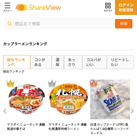
ログイン
新規登録
検索
カップラーメンランキング
総合ランキ
コシが
濃
あっ
コスパが
リピートし
ング
ある
厚
さり
いい
たい
総合ランキング
4
1
2
3
凄麺
ヤマダイ ニュータッチ 凄麺
ヤマダイ ニュータッチ 凄麺
日清 カップヌードルPRO 高
エ
尾道中華そば
札幌濃厚味噌ラーメン
たんぱく&低糖質 シーフード
プ1
ヌードル