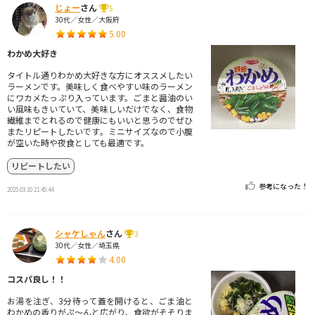
じょー
さん
5
30代／女性／大阪府
5.00
わかめ大好き
タイトル通りわかめ大好きな方にオススメしたい
ラーメンです。美味しく食べやすい味のラーメン
にワカメたっぷり入っています。ごまと醤油のい
い風味もきいていて、美味しいだけでなく、食物
繊維までとれるので健康にもいいと思うのでぜひ
またリピートしたいです。ミニサイズなので小腹
が空いた時や夜食としても最適です。
リピートしたい
参考になった！
2025.03.10 21:45:44
シャケしゃん
さん
3
30代／女性／埼玉県
4.00
コスパ良し！！
お湯を注ぎ、3分待って蓋を開けると、ごま油と
わかめの香りがぷ〜んと広がり、食欲がそそりま