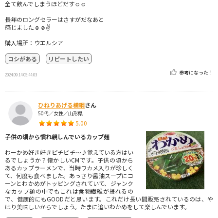
全て飲んでしまうほどだす☺️☺️
長年のロングセラーはさすがだなあと
感じました☺️☺️✌️
購入場所：ウエルシア
コシがある
リピートしたい
参考になった！
2024.09.14 05:44:03
ひねりあげる横綱
さん
50代／女性／山形県
5.00
子供の頃から慣れ親しんでいるカップ麺
わーかめ好き好きピチピチ〜♪覚えている方はい
るでしょうか？懐かしいCMです。子供の頃から
あるカップラーメンで、当時ワカメ入りが珍しく
て、何度も食べました。あっさり醤油スープにコ
ーンとわかめがトッピングされていて、ジャンク
なカップ麺の中でもこれは食物繊維が摂れるの
で、健康的にもGOODだと思います。これだけ長い間販売されているのは、や
はり美味しいからでしょう。たまに追いわかめをして楽しんでいます。