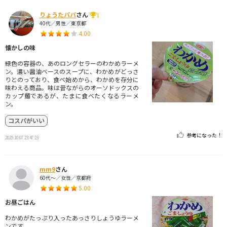
りょうたパパ
さん
1
40代／男性／東京都
4.00
懐かしの味
緑色の容器の、あのロングセラーのわかめラーメ
ン。濃い醤油ベースのスープに、わかめがどっさ
りとのっており、食べ始めから、わかめを存分に
味わえる商品。味は昔ながらのオーソドックスの
カップ麺であるが、たまに食べたくなるラーメ
ン。
コスパがいい
参考になった！
2025.10.07 23:47:23
mm9
さん
60代～／女性／京都府
5.00
お昼ごはん
わかめがたっぷり入ったあっさりしょうゆラーメ
ンです。