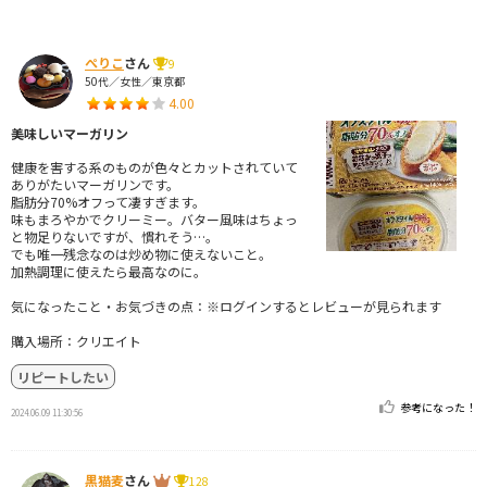
ぺりこ
さん
9
50代／女性／東京都
4.00
美味しいマーガリン
健康を害する系のものが色々とカットされていて
ありがたいマーガリンです。
脂肪分70%オフって凄すぎます。
味もまろやかでクリーミー。バター風味はちょっ
と物足りないですが、慣れそう…。
でも唯一残念なのは炒め物に使えないこと。
加熱調理に使えたら最高なのに。
気になったこと・お気づきの点：※ログインするとレビューが見られます
購入場所：クリエイト
リピートしたい
参考になった！
2024.06.09 11:30:56
黒猫麦
さん
128