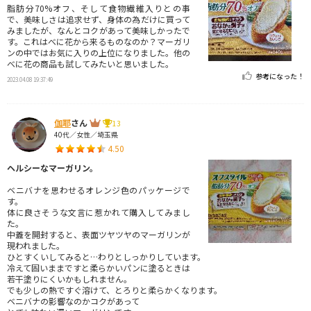
脂肪分70%オフ、そして食物繊維入りとの事
で、美味しさは追求せず、身体の為だけに買って
みましたが、なんとコクがあって美味しかったで
す。これはべに花から来るものなのか？マーガリ
ンの中ではお気に入りの上位になりました。他の
べに花の商品も試してみたいと思いました。
参考になった！
2023.04.08 19:37:49
伽耶
さん
13
40代／女性／埼玉県
4.50
ヘルシーなマーガリン。
ベニバナを思わせるオレンジ色のパッケージで
す。
体に良さそうな文言に惹かれて購入してみまし
た。
中蓋を開封すると、表面ツヤツヤのマーガリンが
現われました。
ひとすくいしてみると…わりとしっかりしています。
冷えて固いままですと柔らかいパンに塗るときは
若干塗りにくいかもしれません。
でも少しの熱ですぐ溶けて、とろりと柔らかくなります。
ベニバナの影響なのかコクがあって