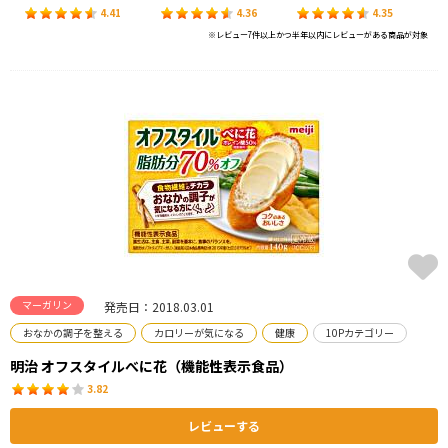
4.41
4.36
4.35
※レビュー7件以上かつ半年以内にレビューがある商品が対象
マーガリン
発売日：2018.03.01
おなかの調子を整える
カロリーが気になる
健康
10Pカテゴリー
明治 オフスタイルべに花（機能性表示食品）
3.82
レビューする