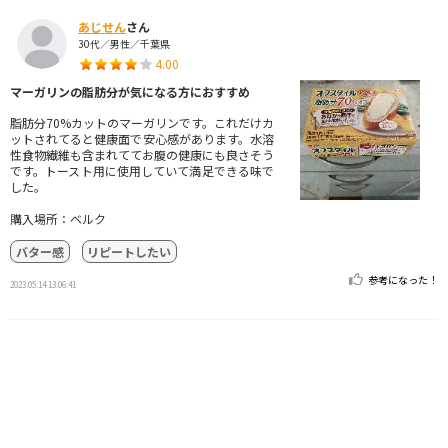
あじせん
さん
30代／男性／千葉県
4.00
マーガリンの脂肪分が気になる方におすすめ
脂肪分70%カットのマーガリンです。これだけカ
ットされてると健康面で安心感があります。水溶
性食物繊維も含まれててお腹の健康にも良さそう
です。トースト用に使用していて満足できる味で
した。
購入場所：ベルク
バター感
リピートしたい
参考になった！
2023.05.14 13:06:41