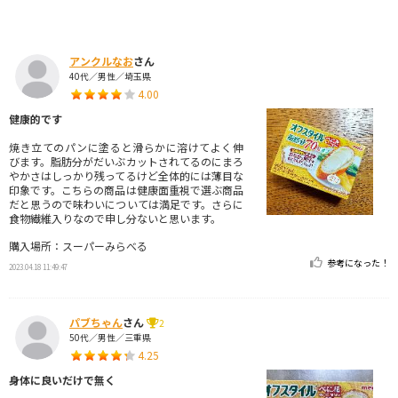
アンクルなお
さん
40代／男性／埼玉県
4.00
健康的です
焼き立てのパンに塗ると滑らかに溶けてよく伸
びます。脂肪分がだいぶカットされてるのにまろ
やかさはしっかり残ってるけど全体的には薄目な
印象です。こちらの商品は健康面重視で選ぶ商品
だと思うので味わいについては満足です。さらに
食物繊維入りなので申し分ないと思います。
購入場所：スーパーみらべる
参考になった！
2023.04.18 11:49:47
パブちゃん
さん
2
50代／男性／三重県
4.25
身体に良いだけで無く