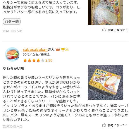
ヘルシーで気軽に使えるので気に入っています。
脂肪分がオフなのも嬉しいです。コクがあり、し
っかりとバター感があるのも気に入っています。
バター感
参考になった！
2026.01.23 17:54:10
sabasabakan
さん
28
50代／女性／長崎県
3.90
やわらかい味
開けた時の香りが濃いマーガリンから来るちょっ
ときつめのものとは違い、例えが適切かは分かり
ませんがバニラアイスのようなやさしい香りがふ
んわりと漂ってきました。脂肪分がかなりカット
されているとのことですが、パンに滑らかに塗
ることができるくらいクリーミーな感触でした。
イヌリンプラスとありますが特段そういった味があるワケでなく、通常マーガ
リンと味も焼いた時の適度なオイリーさもかわりなく食べることができまし
た。バター風味マーガリンのような濃くてコクのあるものとは違ってやわらか
い味わいでした。
参考になった！
2025.02.24 13:44:02