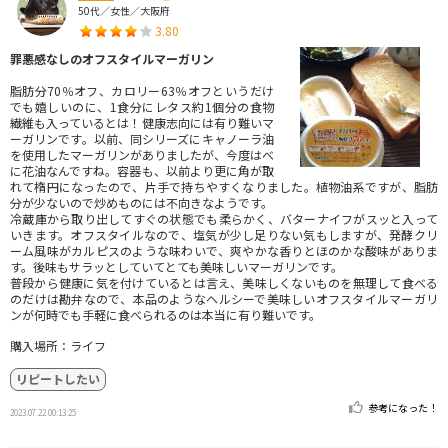
50代／女性／大阪府
3.80
罪悪感なしのオフスタイルマーガリン
脂肪分70％オフ、カロリー63％オフというだけ
でも嬉しいのに、1食分にレタス約1個分の食物
繊維も入っているとは！健康志向には有り難いマ
ーガリンです。以前、同シリーズにキャノーラ油
を使用したマーガリンがありましたが、今度はべ
に花油なんですね。容器も、以前より更に角が取
れて楕円になったので、片手で持ちやすくなりました。植物油系ですが、脂肪
分が少ないので炒めものには不向きなようです。
冷蔵庫から取り出してすぐの状態でも柔らかく、バターナイフがスッと入って
いきます。オフスタイルなので、塩気が少し足りない気もしますが、発酵クリ
ーム風味がカルピスのような味わいで、爽やかな香りとほのかな酸味がありま
す。後味もサラッとしていてとても美味しいマーガリンです。
普段から健康に気を付けているとは言え、美味しくないものを無理して食べる
のだけは勘弁なので、本品のようなヘルシーで美味しいオフスタイルマーガリ
ンが何時でも手軽に食べられるのは本当に有り難いです。
購入場所：ライフ
リピートしたい
参考になった！
2023.07.22 00:13:25