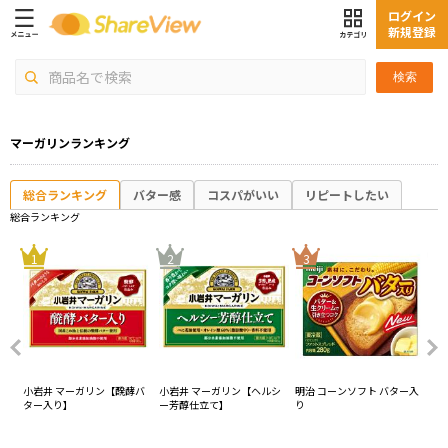
ログイン
新規登録
検索
マーガリンランキング
総合ランキング
バター感
コスパがいい
リピートしたい
総合ランキング
4
1
2
3
レ
小岩井 マーガリン【醗酵バ
小岩井 マーガリン【ヘルシ
明治 コーンソフト バター入
明治
ター入り】
ー芳醇仕立て】
り
ー