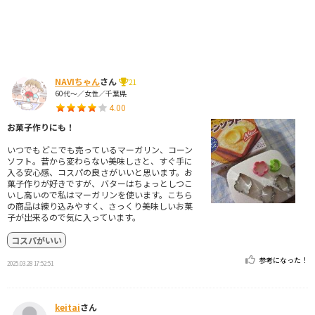
NAVIちゃん
さん
21
60代～／女性／千葉県
4.00
お菓子作りにも！
いつでもどこでも売っているマーガリン、コーン
ソフト。昔から変わらない美味しさと、すぐ手に
入る安心感、コスパの良さがいいと思います。お
菓子作りが好きですが、バターはちょっとしつこ
いし高いので私はマーガリンを使います。こちら
の商品は練り込みやすく、さっくり美味しいお菓
子が出来るので気に入っています。
コスパがいい
参考になった！
2025.03.28 17:52:51
keitai
さん