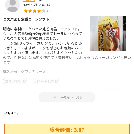
40代／女性／香川県
4.00
コスパよし定番コーンソフト
明治の素材にこだわった定番商品コーンソフト。
今回、内容量300g➕20g増量でセールにもなって
いたのでとてもお得に買えました。
コーン油70%のマーガリンで、パンに塗るとあ
っさりしていますが、コクも感じられ塩気のバラ
ンスもよいと思います。コスパもよくクセもない
ので、料理などに幅広く使用でき普段使いにはピッタリのマーガリンだと思い
ます。
購入場所：グランデリーズ
コスパがいい
リピートしたい
参考になった！
2024.09.13 08:27:07
レビューをもっと見る
平均スコア
総合評価 : 3.87