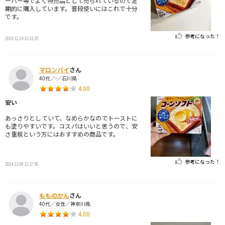
ーパー等でよく特売品として売られているので定
期的に購入しています。普段使いにはこれで十分
です。
参考になった！
2024.12.14 12:31:25
マロンパイ
さん
40代／-／石川県
4.00
安い
あっさりとしていて、なめらかなのでトーストに
も塗りやすいです。コスパはいいと思うので、安
さ重視という方にはおすすめの商品です。
参考になった！
2024.12.09 12:17:56
もものかん
さん
40代／女性／神奈川県
4.00