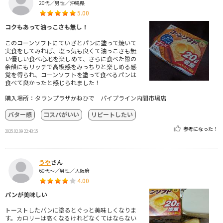
20代／男性／沖縄県
5.00
コクもあって油っこさも無し！
このコーンソフトにていざとパンに塗って焼いて
実食をしてみれば、塩っ気も良くて油っこさも無
い優しい食べ心地を楽しめて、さらに食べた際の
余韻にもリッチで高級感をみっちりと楽しめる感
覚を得られ、コーンソフトを塗って食べるパンは
食べて良かったと感じられました！
購入場所：タウンプラザかねひで パイプライン内間市場店
バター感
コスパがいい
リピートしたい
参考になった！
2025.02.09 22:43:15
うや
さん
60代～／男性／大阪府
4.00
パンが美味しい
トーストしたパンに塗るとぐっと美味しくなりま
す。カロリーは高くなるけれどなくてはならない