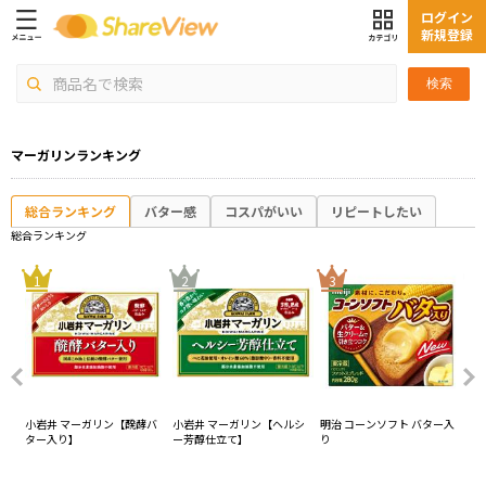
ログイン
新規登録
検索
マーガリンランキング
総合ランキング
バター感
コスパがいい
リピートしたい
総合ランキング
4
1
2
3
レ
小岩井 マーガリン【醗酵バ
小岩井 マーガリン【ヘルシ
明治 コーンソフト バター入
明治
ター入り】
ー芳醇仕立て】
り
ー