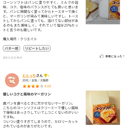
コーンソフトはパンに塗りやすく、ミルクの旨
味、コク、塩味のバランスがとても良いと思いま
す。パンに隙間なく塗ってからトースターで焼く
と、マーガリンが染みて美味しいですし、トース
トしてからパンに塗っても、溶けてない部分があ
るのもまた美味しく、それでいて塩分25%カッ
トと言うのも嬉しいです。
購入場所：クリエイト
バター感
リピートしたい
参考になった！
2025.11.16 21:49:34
ととっち
さん
5
20代／女性／大阪府
4.00
優しいコクと風味のマーガリン
食パンを食べるときに欠かせないマーガリン。
こちらのコーンソフトはクリーミーで優しい風味
で後味はあっさりしていてしつこくないのがいい
ですね。
ついつい塗りすぎてしまうので、カロリーカット
されているのがありがたいです。