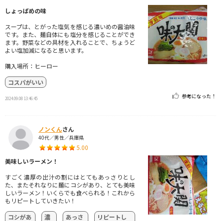
しょっぱめの味
スープは、とがった塩気を感じる濃いめの醤油味
です。また、麺自体にも塩分を感じることができ
ます。野菜などの具材を入れることで、ちょうど
よい塩加減になると思います。
購入場所：ヒーロー
コスパがいい
参考になった！
2024.09.08 13:46:45
ノンくん
さん
40代／男性／兵庫県
5.00
美味しいラーメン！
すごく濃厚の出汁の割にはとてもあっさりとし
た、またそれなりに麺にコシがあり、とても美味
しいラーメン！いくらでも食べられる！これから
もリピートしていきたい！
コシがあ
濃
あっさ
リピートし