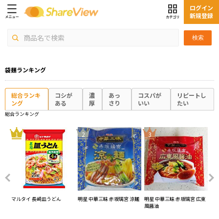
ログイン
新規登録
検索
袋麺ランキング
総合ランキ
コシが
濃
あっ
コスパが
リピートし
ング
ある
厚
さり
いい
たい
総合ランキング
4
1
2
3
マルタイ 長崎皿うどん
明星 中華三昧 赤坂璃宮 涼麺
明星 中華三昧 赤坂璃宮 広東
寿
風醤油