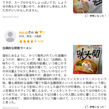
ですが、スープがかなりしょっぱいです。しょう
ゆの色もかなり濃いので、お湯を少し多めに入れ
た方がいいかもしれません。
参考になった！
2024.12.04 17:20:27
mu-m
さん
45
40代／男性／大阪府
4.00
古典的な即席ラーメン
復刻とあるように、かつて販売されていた袋麺の
ようだが、確かにスープ、麺ともに「古典的」な
味わいで、いかにも昭和の袋麺という感じがす
る。スープはかなり塩気が強くて、レシピどおり
の水分量よりも少し多めにしてもいいかなという
くらい。醤油味は醤油味だが、醤油のコクを、み
たいなところはなくて化学調味料的な明らかにインスタントラーメンという
味。麺も典型的な油揚げ麺で今風の生麺感覚といったものとは無縁という感じ
で、コシというより全体にガシッとした歯ざわりが印象的。というように、並
ぶ言葉はネガティブに聞こえるが、インスタントラーメンならではの味わいと
いう点では、少なくとも私のような50歳くらいの人間には妙に響くところがあ
るのは事実で、復刻の意図もそういう層へ向けて、というところなのだろうな
と思った。
参考になった！
2024.12.04 12:17:17