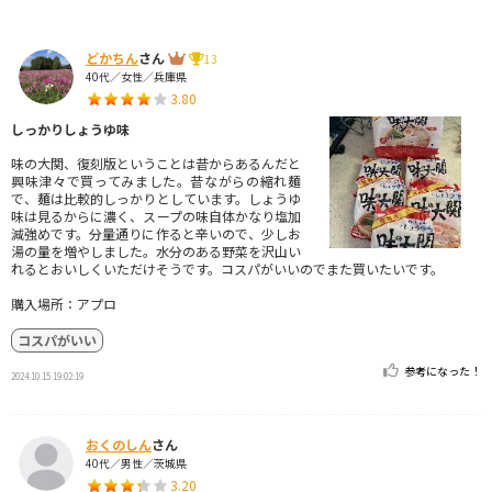
どかちん
さん
13
40代／女性／兵庫県
3.80
しっかりしょうゆ味
味の大関、復刻版ということは昔からあるんだと
興味津々で買ってみました。昔ながらの縮れ麺
で、麺は比較的しっかりとしています。しょうゆ
味は見るからに濃く、スープの味自体かなり塩加
減強めです。分量通りに作ると辛いので、少しお
湯の量を増やしました。水分のある野菜を沢山い
れるとおいしくいただけそうです。コスパがいいのでまた買いたいです。
購入場所：アプロ
コスパがいい
参考になった！
2024.10.15 19:02:19
おくのしん
さん
40代／男性／茨城県
3.20