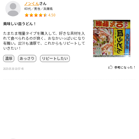
ノンくん
さん
40代／男性／兵庫県
4.50
美味しい皿うどん！
たまたま増量タイプを購入して、好きな具材を入
れて食べられるのが良く、おなかいっぱいになり
有難い。出汁も濃厚で、これからもリピートして
いきたい！
濃厚
あっさり
リピートしたい
参考になった！
2025.05.30 10:57:45