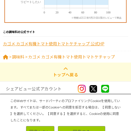
※特徴は2023年4月19日以降のレビューで算出
この調味料の公式サイト
カゴメ カゴメ有機トマト使用トマトケチャップ 公式HP
>
調味料
>
カゴメ カゴメ有機トマト使用トマトケチャップ
トップへ戻る
シェアビュー公式アカウント
このWebサイトは、サードパーティのプロファイリングCookieを使用してい
ログイン・新規登録
ます。
すべてまたは一部のCookieへの同意を拒否する場合は、【 同意しない
】を選択してください。
【 同意する 】を選択すると、Cookieの使用に同意
トップ
|
シェアビューとは
|
レビュアー向け シェアビューインタビュー
|
カテゴリ一覧
したことになります。
|
運営会社
|
個人情報の取扱いについて
|
利用規約
|
サイトマップ