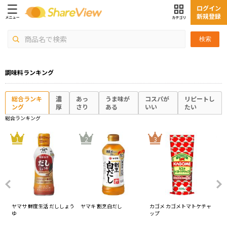
ログイン
新規登録
検索
調味料ランキング
総合ランキ
濃
あっ
うま味が
コスパが
リピートし
ング
厚
さり
ある
いい
たい
総合ランキング
4
1
2
3
ヤマサ 鮮度生活 だししょう
ヤマキ 割烹白だし
カゴメ カゴメトマトケチャ
オ
ゆ
ップ
ス