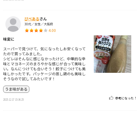
ぴぺある
さん
30代／女性／大阪府
4.00
味変に
スーパーで見つけて、気になったしお安くなって
たので買ってみました。
シビレはそんなに感じなかったけど、中華的な辛
味とマヨネーズのまろやかな感じが合って美味し
い。なんにつけても合いそう！餃子につけても美
味しかったです。パッケージの蒸し鶏のも美味し
そうなので試してみたいです！
うま味がある
参考になった！
2025.12.17 15:36:25