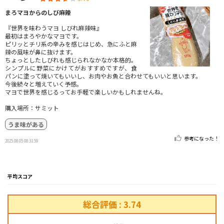
まろマヨからのしび麻辣
『世界を味わうマヨ しびれ麻辣味』
最初はまろやかなマヨです。
ピリッとチリ系の辛みを感じはじめ、急にふと麻
辣の風味が鼻に抜けます。
ちょっとしたしびれも感じられなかなか本格的。
シンプルに野菜にかけてがおすすめですが、食
パンに塗って焼いてもいいし、お肉やお魚と合わせてもいいと思います。
今後続々と増えていく予感。
マヨで世界を感じるってお手軽で楽しいかもしれませんね。
購入場所：サミット
うま味がある
参考になった！
2025.08.05 08:31:59
平均スコア
総合評価 : 3.74