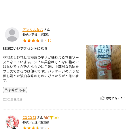
アンクルなお
さん
40代／男性／埼玉県
4.10
料理にいいアクセントになる
花椒のしびれと豆板醤の辛さが味わえるマヨソー
スとなっています。シビ辛具合はそんなに強めで
はないですが色んなものに手軽に中華風な旨味を
プラスできるのは便利です。パッケージのような
蒸し鶏とか淡白な味のものにぴったりだと思いま
す。
うま味がある
参考になった！
2025.12.13 18:42:21
COCO23
さん
209
40代／女性／東京都
3.70