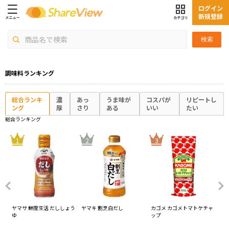
ログイン
新規登録
検索
調味料ランキング
総合ランキ
濃
あっ
うま味が
コスパが
リピートし
ング
厚
さり
ある
いい
たい
総合ランキング
4
1
2
3
ヤマサ 鮮度生活 だししょう
ヤマキ 割烹白だし
カゴメ カゴメトマトケチャ
オ
ゆ
ップ
ス