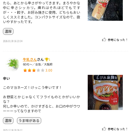
たら、あとから辛さがやってきます。まろやかな
中に辛さシッカリ。痺れはそれほどでもです
が・・・餃子、お好み焼きに使用、どちらもおい
しくススミました。コンパクトサイズなので、扱
いやすかったです。
濃厚
参考になった！
2026.01.30 16:23:34
牛乳さん
さん
1
60代～／女性／大阪府
3.00
辛い
このマヨネーズ！けっこう辛いです！
お野菜とかじゃなくてフライものとかがいいか
な？
何しか辛いので、かけすぎると、お口の中がウワ
ーーーってなりますので
濃厚
うま味がある
参考になった！
2025.12.30 20:29:12