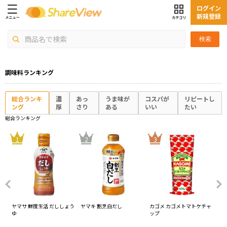
ログイン
新規登録
検索
調味料ランキング
総合ランキ
濃
あっ
うま味が
コスパが
リピートし
ング
厚
さり
ある
いい
たい
総合ランキング
4
1
2
3
ヤマサ 鮮度生活 だししょう
ヤマキ 割烹白だし
カゴメ カゴメトマトケチャ
オ
ゆ
ップ
ス