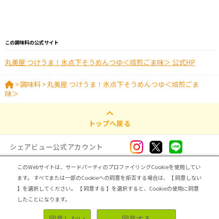
この調味料の公式サイト
丸美屋 つけうま！氷点下そうめんつゆ＜焙煎ごま味＞ 公式HP
>
調味料
>
丸美屋 つけうま！氷点下そうめんつゆ＜焙煎ごま
味＞
トップへ戻る
シェアビュー公式アカウント
このWebサイトは、サードパーティのプロファイリングCookieを使用してい
ログイン・新規登録
ます。
すべてまたは一部のCookieへの同意を拒否する場合は、【 同意しない
】を選択してください。
【 同意する 】を選択すると、Cookieの使用に同意
トップ
|
シェアビューとは
|
レビュアー向け シェアビューインタビュー
|
カテゴリ一覧
したことになります。
|
運営会社
|
個人情報の取扱いについて
|
利用規約
|
サイトマップ
同意しない
同意する