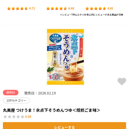
4.72
4.68
4.65
※レビュー7件以上かつ半年以内にレビューがある商品が対象
調味料
発売日：2026.02.19
10Pカテゴリー
丸美屋 つけうま！氷点下そうめんつゆ＜焙煎ごま味＞
0.00
レビューする