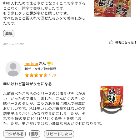
卵を入れたのでまろやかになりそこまで辛すぎる
ことなく、旨辛で美味しかったです。
もう少しタレと麺が多いと嬉しいです。
食べたあとご飯入れて混ぜたらシメで美味しかっ
たです。
濃厚
参考になった！
2025.09.22 12:42:02
meteor
さん
5
40代／女性／神奈川県
4.30
辛いけれど旨味がクセになる
以前食べたこちらのシリーズの台湾まぜそばがお
いしかったので購入しました。にんにくのきいた
豚ベースのタレが、コシのある麺に絡んで最高に
おいしいです。私は辛いものが得意ではないので
唐辛子ふりかけはかなり控えめにしましたが、そ
れでも喉の奥にピリピリとくる辛さを感じまし
た。ただ、辛さだけではない濃厚な旨みがクセになります。
コシがある
濃厚
リピートしたい