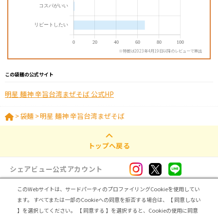
※特徴は2023年4月19日以降のレビューで算出
この袋麺の公式サイト
明星 麺神 辛旨台湾まぜそば 公式HP
>
袋麺
>
明星 麺神 辛旨台湾まぜそば
トップへ戻る
シェアビュー公式アカウント
このWebサイトは、サードパーティのプロファイリングCookieを使用してい
ログイン・新規登録
ます。
すべてまたは一部のCookieへの同意を拒否する場合は、【 同意しない
】を選択してください。
【 同意する 】を選択すると、Cookieの使用に同意
トップ
|
シェアビューとは
|
レビュアー向け シェアビューインタビュー
|
カテゴリ一覧