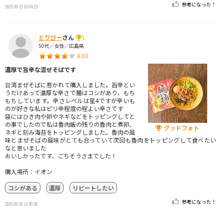
参考になった！
2025.09.15 10:04:25
とりぴー
さん
1
50代／女性／広島県
4.00
濃厚で旨辛な混ぜそばです
台湾まぜそばに惹かれて購入しました。旨辛とい
うだけあって濃厚な辛さで麺はコシがあり、もち
もちしています。辛さレベルは星4ですが辛いも
のが好きな私はピリ辛程度の程よい辛さです
袋にはひき肉や卵やネギなどをトッピングしてと
の事でしたので私は魯肉飯の残りの魯肉と煮卵、
グッドフォト
ネギと刻み海苔をトッピングしました。魯肉の風
味とまぜそばの風味がとても合っていて次回も魯肉をトッピングして食べたい
なと思いました
おいしかったです、ごちそうさまでした！
購入場所：イオン
コシがある
濃厚
リピートしたい
参考になった！
2025.05.16 13:40:58