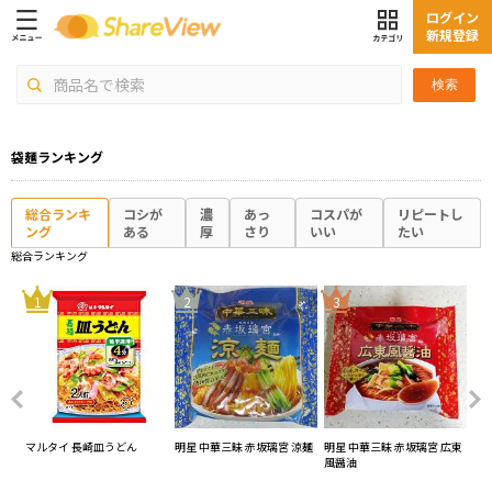
ログイン
新規登録
検索
袋麺ランキング
総合ランキ
コシが
濃
あっ
コスパが
リピートし
ング
ある
厚
さり
いい
たい
総合ランキング
4
1
2
3
マルタイ 長崎皿うどん
明星 中華三昧 赤坂璃宮 涼麺
明星 中華三昧 赤坂璃宮 広東
寿
風醤油