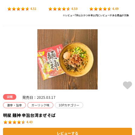
4.51
4.50
4.49
※レビュー7件以上かつ半年以内にレビューがある商品が対象
袋麺
発売日：2025.03.17
激辛・旨辛
ガーリック味
10Pカテゴリー
明星 麺神 辛旨台湾まぜそば
4.43
レビューする